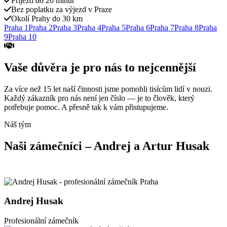
Příjezd do 20 minut
Bez poplatku za výjezd v Praze
Okolí Prahy do 30 km
Praha
1
Praha
2
Praha
3
Praha
4
Praha
5
Praha
6
Praha
7
Praha
8
Praha
9
Praha
10
Vaše důvěra je pro nás to nejcennější
Za více než 15 let naší činnosti jsme pomohli tisícům lidí v nouzi.
Každý zákazník pro nás není jen číslo — je to člověk, který
potřebuje pomoc. A přesně tak k vám přistupujeme.
Náš tým
Naši zámečníci – Andrej a Artur Husak
Andrej Husak
Profesionální zámečník