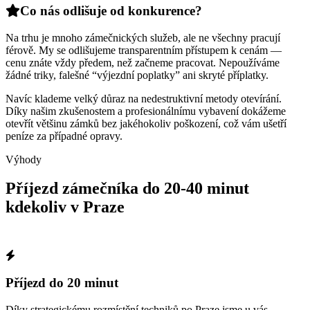
Co nás odlišuje od konkurence?
Na trhu je mnoho zámečnických služeb, ale ne všechny pracují
férově. My se odlišujeme transparentním přístupem k cenám —
cenu znáte vždy předem, než začneme pracovat. Nepoužíváme
žádné triky, falešné “výjezdní poplatky” ani skryté příplatky.
Navíc klademe velký důraz na nedestruktivní metody otevírání.
Díky našim zkušenostem a profesionálnímu vybavení dokážeme
otevřít většinu zámků bez jakéhokoliv poškození, což vám ušetří
peníze za případné opravy.
Výhody
Příjezd zámečníka do 20-40 minut
kdekoliv v Praze
Příjezd do 20 minut
Díky strategickému rozmístění techniků po Praze jsme u vás