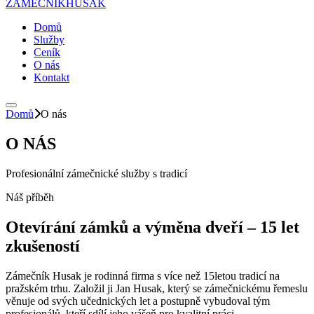
ZÁMEČNÍK
HUSAK
Domů
Služby
Ceník
O nás
Kontakt
Domů
O nás
O NÁS
Profesionální zámečnické služby s tradicí
Náš příběh
Otevírání zámků a výměna dveří – 15 let
zkušeností
Zámečník Husak je rodinná firma s více než 15letou tradicí na
pražském trhu. Založil ji Jan Husak, který se zámečnickému řemeslu
věnuje od svých učednických let a postupně vybudoval tým
profesionálů, kteří sdílí jeho vášeň pro kvalitní práci.