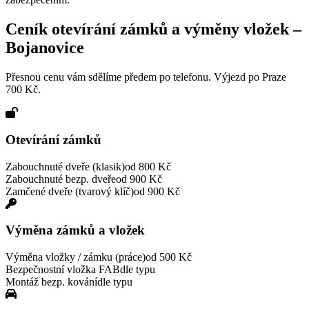
Ceník otevírání zámků a výměny vložek –
Bojanovice
Přesnou cenu vám sdělíme předem po telefonu. Výjezd po Praze
700 Kč.
Otevírání zámků
Zabouchnuté dveře (klasik)
od 800 Kč
Zabouchnuté bezp. dveře
od 900 Kč
Zamčené dveře (tvarový klíč)
od 900 Kč
Výměna zámků a vložek
Výměna vložky / zámku (práce)
od 500 Kč
Bezpečnostní vložka FAB
dle typu
Montáž bezp. kování
dle typu