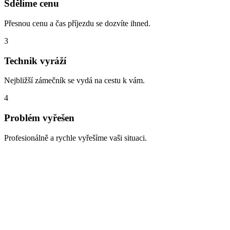
Sdělíme cenu
Přesnou cenu a čas příjezdu se dozvíte ihned.
3
Technik vyráží
Nejbližší zámečník se vydá na cestu k vám.
4
Problém vyřešen
Profesionálně a rychle vyřešíme vaši situaci.
Zabouchnuté dveře, ztracené klíče,
vloupání
Lokalita Bojanovice – nejčastěji se zde setkáváme s těmito
situacemi. Na všechny jsme připraveni a dokážeme je vyřešit rychle
a profesionálně: