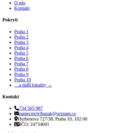
O nás
Kontakt
Pokrytí
Praha 1
Praha 2
Praha 3
Praha 4
Praha 5
Praha 6
Praha 7
Praha 8
Praha 9
Praha 10
…a další lokality →
Kontakt
734 565 987
zamecnictvihusak@seznam.cz
Herbenova 727/38, Praha 10, 102 00
IČO: 24734691