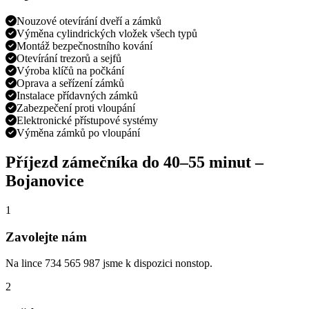
Nouzové otevírání dveří a zámků
Výměna cylindrických vložek všech typů
Montáž bezpečnostního kování
Otevírání trezorů a sejfů
Výroba klíčů na počkání
Oprava a seřízení zámků
Instalace přídavných zámků
Zabezpečení proti vloupání
Elektronické přístupové systémy
Výměna zámků po vloupání
Příjezd zámečníka do
40–55 minut
–
Bojanovice
1
Zavolejte nám
Na lince 734 565 987 jsme k dispozici nonstop.
2