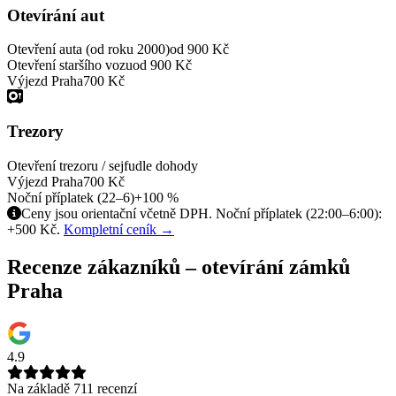
Otevírání aut
Otevření auta (od roku 2000)
od 900 Kč
Otevření staršího vozu
od 900 Kč
Výjezd Praha
700 Kč
Trezory
Otevření trezoru / sejfu
dle dohody
Výjezd Praha
700 Kč
Noční příplatek (22–6)
+100 %
Ceny jsou orientační včetně DPH. Noční příplatek (22:00–6:00):
+500 Kč.
Kompletní ceník →
Recenze zákazníků – otevírání zámků
Praha
4.9
Na základě 711 recenzí