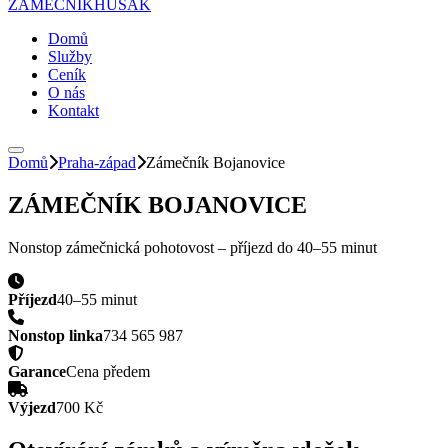
ZÁMEČNÍK
HUSAK
Domů
Služby
Ceník
O nás
Kontakt
Domů
Praha-západ
Zámečník
Bojanovice
ZÁMEČNÍK
BOJANOVICE
Nonstop zámečnická pohotovost – příjezd do
40–55 minut
Příjezd
40–55 minut
Nonstop linka
734 565 987
Garance
Cena předem
Výjezd
700 Kč