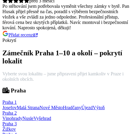
před 3 měsíci
Po stěhování jsem potřebovala vyměnit všechny zámky v bytě. Pan
Husak přijel přesně na čas, poradil s výběrem bezpečnostních
vložek a vše zvládl za jedno odpoledne.
Profesionální přístup,
férová cena bez skrytých příplatků. Navíc montoval i bezpečnostní
kování. Naprosto spokojená, děkuji!
Přidat recenzi
Pokrytí
Zámečník Praha 1–10 a okolí – pokrytí
lokalit
Vyberte svou lokalitu – jsme připraveni přijet kamkoliv v Praze i
okolních obcích.
Praha
Praha
1
Josefov
Malá Strana
Nové Město
Hradčany
Újezd
Výtoň
Praha
2
Vinohrady
Nusle
Vyšehrad
Praha
3
Žižkov