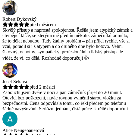
Robert Dykovský
před měsícem
Skvělý přístup a naprostá spokojenost. Řešila jsem atypický zámek a
chybějící klíče, se kterými mě předtím několik zámečníků odmítlo,
že to dělat nebudou.
Tady žádný problém – pán přijel rychle, vše si
vzal, poradil si i s atypem a do druhého dne bylo hotovo. Velmi
šikovný, ochotný, sympatický, profesionální a lidský přístup. Je
vidět, že ví, co dělá. Rozhodně doporučuji 👍
Josef Sekava
před 2 měsíci
Zabouchl jsem dveře v noci a pan zámečník přijel do 20 minut.
Otevřel bez poškození, navíc rovnou vyměnil starou vložku za
bezpečnostní.
Cena odpovídala tomu, co řekl předem po telefonu –
žádné navyšování. Seriózní jednání, čistá práce. Určitě doporučuji.
Alice Neugebauerová