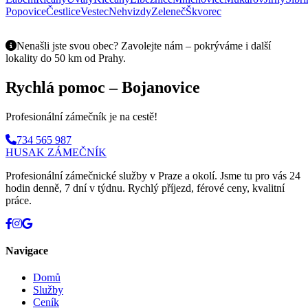
Popovice
Čestlice
Vestec
Nehvizdy
Zeleneč
Škvorec
Nenašli jste svou obec? Zavolejte nám – pokrýváme i další
lokality do 50 km od Prahy.
Rychlá pomoc – Bojanovice
Profesionální zámečník je na cestě!
734 565 987
HUSAK
ZÁMEČNÍK
Profesionální zámečnické služby v Praze a okolí. Jsme tu pro vás 24
hodin denně, 7 dní v týdnu. Rychlý příjezd, férové ceny, kvalitní
práce.
Navigace
Domů
Služby
Ceník