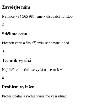
Zavolejte nám
Na lince 734 565 987 jsme k dispozici nonstop.
2
Sdělíme cenu
Přesnou cenu a čas příjezdu se dozvíte ihned.
3
Technik vyráží
Nejbližší zámečník se vydá na cestu k vám.
4
Problém vyřešen
Profesionálně a rychle vyřešíme vaši situaci.
Zabouchnuté dveře, ztracené klíče, vloupá