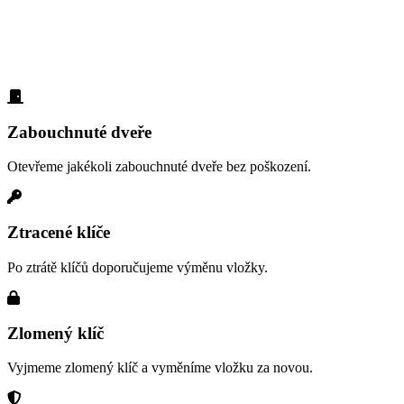
Každý den p
se na nejčast
Zabouchnuté dveře
Otevřeme jakékoli zabouchnuté dveře bez poškození.
Ztracené klíče
Po ztrátě klíčů doporučujeme výměnu vložky.
Zlomený klíč
Vyjmeme zlomený klíč a vyměníme vložku za novou.