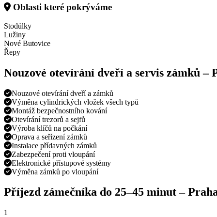
Oblasti které pokrýváme
Stodůlky
Lužiny
Nové Butovice
Řepy
Nouzové otevírání dveří a servis zámků –
Nouzové otevírání dveří a zámků
Výměna cylindrických vložek všech typů
Montáž bezpečnostního kování
Otevírání trezorů a sejfů
Výroba klíčů na počkání
Oprava a seřízení zámků
Instalace přídavných zámků
Zabezpečení proti vloupání
Elektronické přístupové systémy
Výměna zámků po vloupání
Příjezd zámečníka do
25–45 minut
–
Praha
1