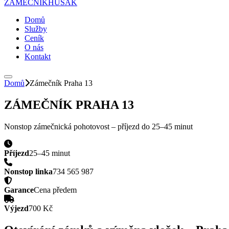
ZÁMEČNÍK
HUSAK
Domů
Služby
Ceník
O nás
Kontakt
Domů
Zámečník
Praha 13
ZÁMEČNÍK
PRAHA 13
Nonstop zámečnická pohotovost – příjezd do
25–45 minut
Příjezd
25–45 minut
Nonstop linka
734 565 987
Garance
Cena předem
Výjezd
700 Kč