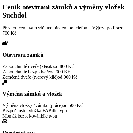
Ceník otevírání zámků a výměny vložek –
Suchdol
Přesnou cenu vám sdělíme předem po telefonu. Výjezd po Praze
700 Kč.
Otevírání zámků
Zabouchnuté dveře (klasik)
od 800 Kč
Zabouchnuté bezp. dveře
od 900 Kč
Zamčené dveře (tvarový klíč)
od 900 Kč
Výměna zámků a vložek
Výměna vložky / zámku (práce)
od 500 Kč
Bezpečnostní vložka FAB
dle typu
Montáž bezp. kování
dle typu
Otevírání aut