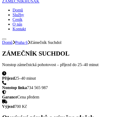
ZÁMEČNÍK
HUSAK
Domů
Služby
Ceník
O nás
Kontakt
Domů
Praha 6
Zámečník
Suchdol
ZÁMEČNÍK
SUCHDOL
Nonstop zámečnická pohotovost – příjezd do
25–40 minut
Příjezd
25–40 minut
Nonstop linka
734 565 987
Garance
Cena předem
Výjezd
700 Kč