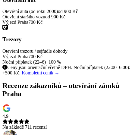
Otevření auta (od roku 2000)
od 900 Kč
Otevření staršího vozu
od 900 Kč
Výjezd Praha
700 Kč
Trezory
Otevření trezoru / sejfu
dle dohody
Výjezd Praha
700 Kč
Noční příplatek (22–6)
+100 %
Ceny jsou orientační včetně DPH. Noční příplatek (22:00–6:00):
+500 Kč.
Kompletní ceník →
Recenze zákazníků – otevírání zámků
Praha
4.9
Na základě 711 recenzí