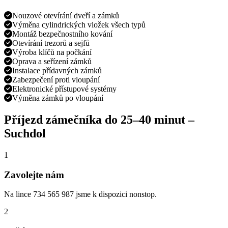
Nouzové otevírání dveří a zámků
Výměna cylindrických vložek všech typů
Montáž bezpečnostního kování
Otevírání trezorů a sejfů
Výroba klíčů na počkání
Oprava a seřízení zámků
Instalace přídavných zámků
Zabezpečení proti vloupání
Elektronické přístupové systémy
Výměna zámků po vloupání
Příjezd zámečníka do
25–40 minut
–
Suchdol
1
Zavolejte nám
Na lince 734 565 987 jsme k dispozici nonstop.
2