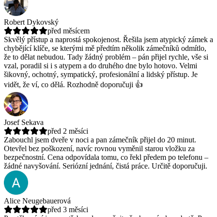
Robert Dykovský
před měsícem
Skvělý přístup a naprostá spokojenost. Řešila jsem atypický zámek a
chybějící klíče, se kterými mě předtím několik zámečníků odmítlo,
že to dělat nebudou.
Tady žádný problém – pán přijel rychle, vše si
vzal, poradil si i s atypem a do druhého dne bylo hotovo. Velmi
šikovný, ochotný, sympatický, profesionální a lidský přístup. Je
vidět, že ví, co dělá. Rozhodně doporučuji 👍
Josef Sekava
před 2 měsíci
Zabouchl jsem dveře v noci a pan zámečník přijel do 20 minut.
Otevřel bez poškození, navíc rovnou vyměnil starou vložku za
bezpečnostní.
Cena odpovídala tomu, co řekl předem po telefonu –
žádné navyšování. Seriózní jednání, čistá práce. Určitě doporučuji.
Alice Neugebauerová
před 3 měsíci