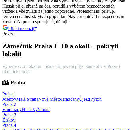
Po stěhování jsem potřebovala vyměnit všechny zámky v bytě. Pan
Husak přijel přesně na čas, poradil s výběrem bezpečnostních
vložek a vše zvládl za jedno odpoledne.
Profesionální přístup,
férová cena bez skrytých příplatků. Navíc montoval i bezpečnostní
kování. Naprosto spokojená, děkuji!
Přidat recenzi
Pokrytí
Zámečník Praha 1–10 a okolí – pokrytí
lokalit
Vyberte svou lokalitu – jsme připraveni přijet kamkoliv v Praze i
okolních obcích.
Praha
Praha
1
Josefov
Malá Strana
Nové Město
Hradčany
Újezd
Výtoň
Praha
2
Vinohrady
Nusle
Vyšehrad
Praha
3
Žižkov
Praha
4