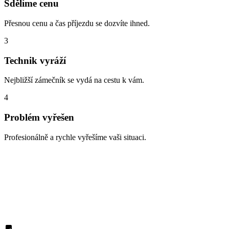
Sdělíme cenu
Přesnou cenu a čas příjezdu se dozvíte ihned.
3
Technik vyráží
Nejbližší zámečník se vydá na cestu k vám.
4
Problém vyřešen
Profesionálně a rychle vyřešíme vaši situaci.
Zabouchnuté dveře, ztracené klíče,
vloupání
Naši zákazníci z oblasti Suchdol nás nejčastěji volají v těchto
případech. Díky dlouholeté praxi víme přesně, jak pomoci: