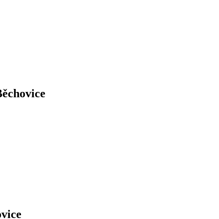
Běchovice
vice