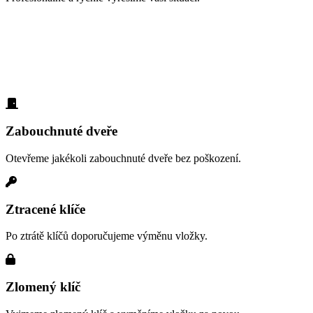
Zabouchnuté dveře, ztracené klíče, vloupá
Každý den 
Podívejte se
Zabouchnuté dveře
Otevřeme jakékoli zabouchnuté dveře bez poškození.
Ztracené klíče
Po ztrátě klíčů doporučujeme výměnu vložky.
Zlomený klíč