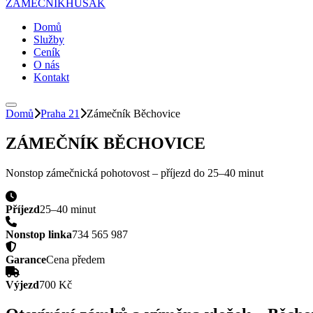
ZÁMEČNÍK
HUSAK
Domů
Služby
Ceník
O nás
Kontakt
Domů
Praha 21
Zámečník
Běchovice
ZÁMEČNÍK
BĚCHOVICE
Nonstop zámečnická pohotovost – příjezd do
25–40 minut
Příjezd
25–40 minut
Nonstop linka
734 565 987
Garance
Cena předem
Výjezd
700 Kč