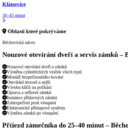
Klánovice
30–45 minut
Oblasti které pokrýváme
Běchovická náves
Nouzové otevírání dveří a servis zámků –
Nouzové otevírání dveří a zámků
Výměna cylindrických vložek všech typů
Montáž bezpečnostního kování
Otevírání trezorů a sejfů
Výroba klíčů na počkání
Oprava a seřízení zámků
Instalace přídavných zámků
Zabezpečení proti vloupání
Elektronické přístupové systémy
Výměna zámků po vloupání
Příjezd zámečníka do
25–40 minut
–
Běcho