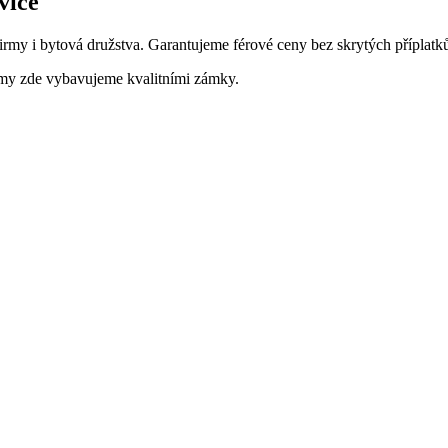
vice
rmy i bytová družstva. Garantujeme férové ceny bez skrytých příplatků.
omy zde vybavujeme kvalitními zámky.