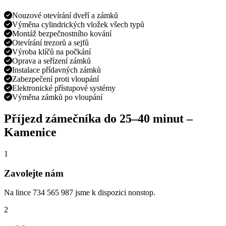
Nouzové otevírání dveří a zámků
Výměna cylindrických vložek všech typů
Montáž bezpečnostního kování
Otevírání trezorů a sejfů
Výroba klíčů na počkání
Oprava a seřízení zámků
Instalace přídavných zámků
Zabezpečení proti vloupání
Elektronické přístupové systémy
Výměna zámků po vloupání
Příjezd zámečníka do
25–40 minut
–
Kamenice
1
Zavolejte nám
Na lince 734 565 987 jsme k dispozici nonstop.
2