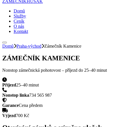
ZÁMEČNÍK
HUSAK
Domů
Služby
Ceník
O nás
Kontakt
Domů
Praha-východ
Zámečník
Kamenice
ZÁMEČNÍK
KAMENICE
Nonstop zámečnická pohotovost – příjezd do
25–40 minut
Příjezd
25–40 minut
Nonstop linka
734 565 987
Garance
Cena předem
Výjezd
700 Kč