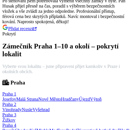
Po stěhování jsem potřebovala vyměnit všechny zámky v bytě. Pan
Husak přijel přesně na čas, poradil s výběrem bezpečnostních
vložek a vše zvládl za jedno odpoledne.
Profesionální přístup,
férová cena bez skrytých příplatků. Navíc montoval i bezpečnostní
kování. Naprosto spokojená, děkuji!
Přidat recenzi
Pokrytí
Zámečník Praha 1–10 a okolí – pokrytí
lokalit
Vyberte svou lokalitu – jsme připraveni přijet kamkoliv v Praze i
okolních obcích.
Praha
Praha
1
Josefov
Malá Strana
Nové Město
Hradčany
Újezd
Výtoň
Praha
2
Vinohrady
Nusle
Vyšehrad
Praha
3
Žižkov
Praha
4