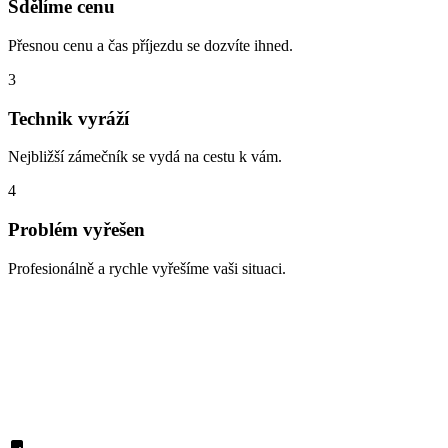
Sdělíme cenu
Přesnou cenu a čas příjezdu se dozvíte ihned.
3
Technik vyráží
Nejbližší zámečník se vydá na cestu k vám.
4
Problém vyřešen
Profesionálně a rychle vyřešíme vaši situaci.
Zabouchnuté dveře, ztracené klíče,
vloupání
Naši zákazníci z oblasti Kamenice nás nejčastěji volají v těchto
případech. Díky dlouholeté praxi víme přesně, jak pomoci: