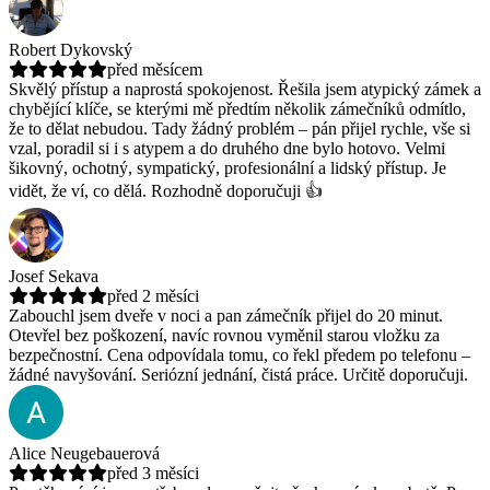
Robert Dykovský
před měsícem
Skvělý přístup a naprostá spokojenost. Řešila jsem atypický zámek a
chybějící klíče, se kterými mě předtím několik zámečníků odmítlo,
že to dělat nebudou.
Tady žádný problém – pán přijel rychle, vše si
vzal, poradil si i s atypem a do druhého dne bylo hotovo. Velmi
šikovný, ochotný, sympatický, profesionální a lidský přístup. Je
vidět, že ví, co dělá. Rozhodně doporučuji 👍
Josef Sekava
před 2 měsíci
Zabouchl jsem dveře v noci a pan zámečník přijel do 20 minut.
Otevřel bez poškození, navíc rovnou vyměnil starou vložku za
bezpečnostní.
Cena odpovídala tomu, co řekl předem po telefonu –
žádné navyšování. Seriózní jednání, čistá práce. Určitě doporučuji.
Alice Neugebauerová
před 3 měsíci