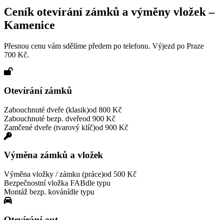
Ceník otevírání zámků a výměny vložek –
Kamenice
Přesnou cenu vám sdělíme předem po telefonu. Výjezd po Praze
700 Kč.
Otevírání zámků
Zabouchnuté dveře (klasik)
od 800 Kč
Zabouchnuté bezp. dveře
od 900 Kč
Zamčené dveře (tvarový klíč)
od 900 Kč
Výměna zámků a vložek
Výměna vložky / zámku (práce)
od 500 Kč
Bezpečnostní vložka FAB
dle typu
Montáž bezp. kování
dle typu
Otevírání aut