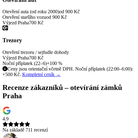
Otevření auta (od roku 2000)
od 900 Kč
Otevření staršího vozu
od 900 Kč
Výjezd Praha
700 Kč
Trezory
Otevření trezoru / sejfu
dle dohody
Výjezd Praha
700 Kč
Noční příplatek (22–6)
+100 %
Ceny jsou orientační včetně DPH. Noční příplatek (22:00–6:00):
+500 Kč.
Kompletní ceník →
Recenze zákazníků – otevírání zámků
Praha
4.9
Na základě 711 recenzí