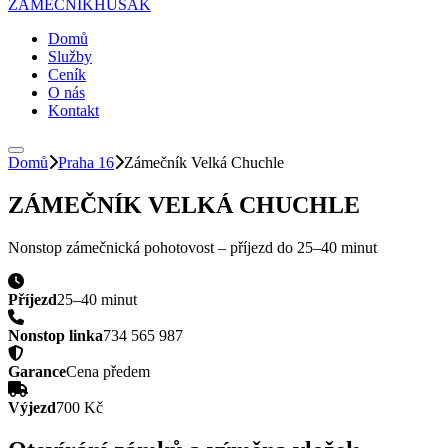
ZÁMEČNÍK
HUSAK
Domů
Služby
Ceník
O nás
Kontakt
Domů
Praha 16
Zámečník
Velká Chuchle
ZÁMEČNÍK
VELKÁ CHUCHLE
Nonstop zámečnická pohotovost – příjezd do
25–40 minut
Příjezd
25–40 minut
Nonstop linka
734 565 987
Garance
Cena předem
Výjezd
700 Kč