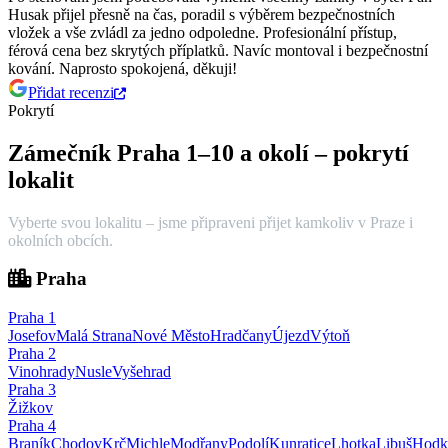
Husak přijel přesně na čas, poradil s výběrem bezpečnostních
vložek a vše zvládl za jedno odpoledne.
Profesionální přístup,
férová cena bez skrytých příplatků. Navíc montoval i bezpečnostní
kování. Naprosto spokojená, děkuji!
Přidat recenzi
Pokrytí
Zámečník Praha 1–10 a okolí – pokrytí
lokalit
Vyberte svou lokalitu – jsme připraveni přijet kamkoliv v Praze i
okolních obcích.
Praha
Praha
1
Josefov
Malá Strana
Nové Město
Hradčany
Újezd
Výtoň
Praha
2
Vinohrady
Nusle
Vyšehrad
Praha
3
Žižkov
Praha
4
Braník
Chodov
Krč
Michle
Modřany
Podolí
Kunratice
Lhotka
Libuš
Hodk