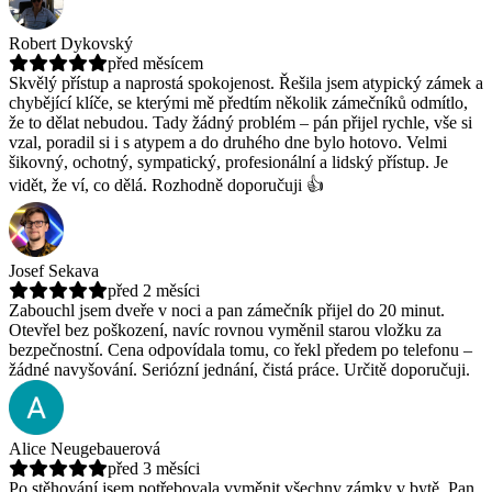
Robert Dykovský
před měsícem
Skvělý přístup a naprostá spokojenost. Řešila jsem atypický zámek a
chybějící klíče, se kterými mě předtím několik zámečníků odmítlo,
že to dělat nebudou.
Tady žádný problém – pán přijel rychle, vše si
vzal, poradil si i s atypem a do druhého dne bylo hotovo. Velmi
šikovný, ochotný, sympatický, profesionální a lidský přístup. Je
vidět, že ví, co dělá. Rozhodně doporučuji 👍
Josef Sekava
před 2 měsíci
Zabouchl jsem dveře v noci a pan zámečník přijel do 20 minut.
Otevřel bez poškození, navíc rovnou vyměnil starou vložku za
bezpečnostní.
Cena odpovídala tomu, co řekl předem po telefonu –
žádné navyšování. Seriózní jednání, čistá práce. Určitě doporučuji.
Alice Neugebauerová
před 3 měsíci
Po stěhování jsem potřebovala vyměnit všechny zámky v bytě. Pan