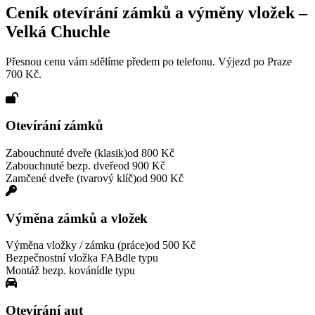
Ceník otevírání zámků a výměny vložek –
Velká Chuchle
Přesnou cenu vám sdělíme předem po telefonu. Výjezd po Praze
700 Kč.
Otevírání zámků
Zabouchnuté dveře (klasik)
od 800 Kč
Zabouchnuté bezp. dveře
od 900 Kč
Zamčené dveře (tvarový klíč)
od 900 Kč
Výměna zámků a vložek
Výměna vložky / zámku (práce)
od 500 Kč
Bezpečnostní vložka FAB
dle typu
Montáž bezp. kování
dle typu
Otevírání aut