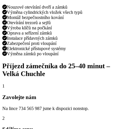
Nouzové otevírání dveří a zámků
Výměna cylindrických vložek všech typů
Montáž bezpečnostního kování
Otevírání trezorů a sejfů
Výroba klíčů na počkání
Oprava a seřízení zámků
Instalace přídavných zámků
Zabezpečení proti vloupání
Elektronické přístupové systémy
Výměna zámků po vloupání
Příjezd zámečníka do
25–40 minut
–
Velká Chuchle
1
Zavolejte nám
Na lince 734 565 987 jsme k dispozici nonstop.
2