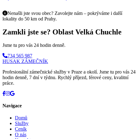
Nenašli jste svou obec? Zavolejte nám – pokrýváme i další
lokality do 50 km od Prahy.
Zamkli jste se? Oblast Velká Chuchle
Jsme tu pro vás 24 hodin denně.
734 565 987
HUSAK
ZÁMEČNÍK
Profesionální zámečnické služby v Praze a okolí. Jsme tu pro vás 24
hodin denně, 7 dní v týdnu. Rychlý příjezd, férové ceny, kvalitní
práce.
Navigace
Domů
Služby
Ceník
O nás