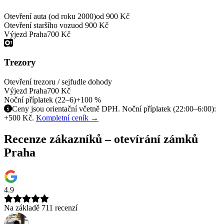
Otevření auta (od roku 2000)
od 900 Kč
Otevření staršího vozu
od 900 Kč
Výjezd Praha
700 Kč
Trezory
Otevření trezoru / sejfu
dle dohody
Výjezd Praha
700 Kč
Noční příplatek (22–6)
+100 %
Ceny jsou orientační včetně DPH. Noční příplatek (22:00–6:00):
+500 Kč.
Kompletní ceník →
Recenze zákazníků – otevírání zámků
Praha
4.9
Na základě 711 recenzí