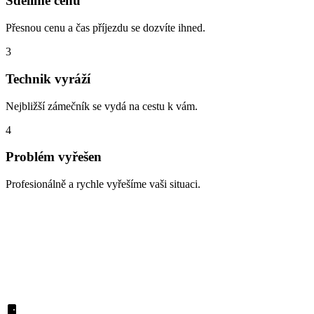
Sdělíme cenu
Přesnou cenu a čas příjezdu se dozvíte ihned.
3
Technik vyráží
Nejbližší zámečník se vydá na cestu k vám.
4
Problém vyřešen
Profesionálně a rychle vyřešíme vaši situaci.
Zabouchnuté dveře, ztracené klíče,
vloupání
Každý den pomáháme lidem z lokality Velká Chuchle s různými
zámečnickými problémy. Podívejte se na nejčastější situace: