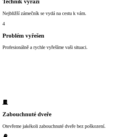
Technik vyráží
Nejbližší zámečník se vydá na cestu k vám.
4
Problém vyřešen
Profesionálně a rychle vyřešíme vaši situaci.
Zabouchnuté dveře, ztracené klíče,
vloupání
Naši zákazníci z oblasti Bohnice nás nejčastěji volají v těchto
případech. Díky dlouholeté praxi víme přesně, jak pomoci:
Zabouchnuté dveře
Otevřeme jakékoli zabouchnuté dveře bez poškození.