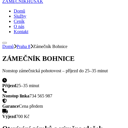
ZÁMEČNÍK
HUSAK
Domů
Služby
Ceník
O nás
Kontakt
Domů
Praha 8
Zámečník
Bohnice
ZÁMEČNÍK
BOHNICE
Nonstop zámečnická pohotovost – příjezd do
25–35 minut
Příjezd
25–35 minut
Nonstop linka
734 565 987
Garance
Cena předem
Výjezd
700 Kč