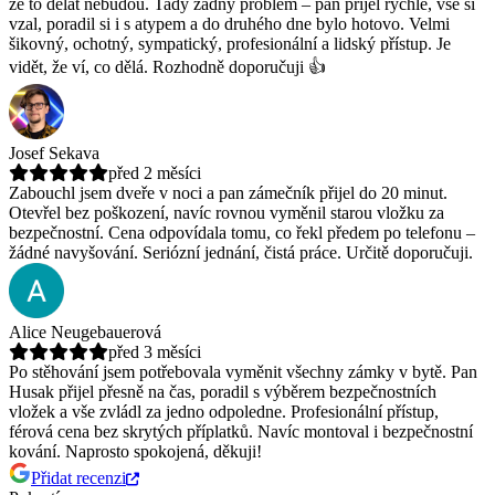
že to dělat nebudou.
Tady žádný problém – pán přijel rychle, vše si
vzal, poradil si i s atypem a do druhého dne bylo hotovo. Velmi
šikovný, ochotný, sympatický, profesionální a lidský přístup. Je
vidět, že ví, co dělá. Rozhodně doporučuji 👍
Josef Sekava
před 2 měsíci
Zabouchl jsem dveře v noci a pan zámečník přijel do 20 minut.
Otevřel bez poškození, navíc rovnou vyměnil starou vložku za
bezpečnostní.
Cena odpovídala tomu, co řekl předem po telefonu –
žádné navyšování. Seriózní jednání, čistá práce. Určitě doporučuji.
Alice Neugebauerová
před 3 měsíci
Po stěhování jsem potřebovala vyměnit všechny zámky v bytě. Pan
Husak přijel přesně na čas, poradil s výběrem bezpečnostních
vložek a vše zvládl za jedno odpoledne.
Profesionální přístup,
férová cena bez skrytých příplatků. Navíc montoval i bezpečnostní
kování. Naprosto spokojená, děkuji!
Přidat recenzi