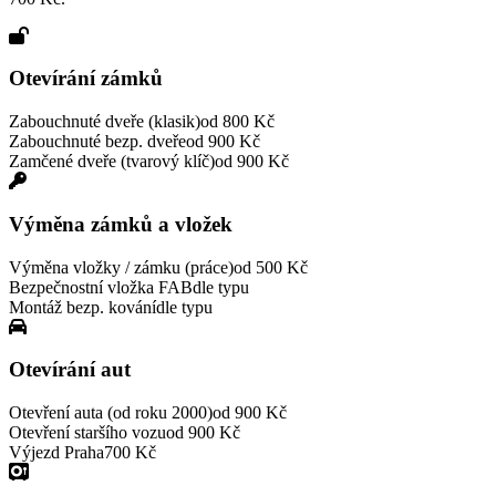
Otevírání zámků
Zabouchnuté dveře (klasik)
od 800 Kč
Zabouchnuté bezp. dveře
od 900 Kč
Zamčené dveře (tvarový klíč)
od 900 Kč
Výměna zámků a vložek
Výměna vložky / zámku (práce)
od 500 Kč
Bezpečnostní vložka FAB
dle typu
Montáž bezp. kování
dle typu
Otevírání aut
Otevření auta (od roku 2000)
od 900 Kč
Otevření staršího vozu
od 900 Kč
Výjezd Praha
700 Kč