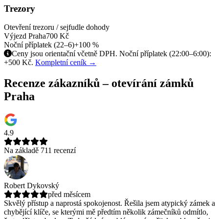
Trezory
Otevření trezoru / sejfu
dle dohody
Výjezd Praha
700 Kč
Noční příplatek (22–6)
+100 %
Ceny jsou orientační včetně DPH. Noční příplatek (22:00–6:00):
+500 Kč.
Kompletní ceník →
Recenze zákazníků – otevírání zámků
Praha
4.9
Na základě 711 recenzí
Robert Dykovský
před měsícem
Skvělý přístup a naprostá spokojenost. Řešila jsem atypický zámek a
chybějící klíče, se kterými mě předtím několik zámečníků odmítlo,