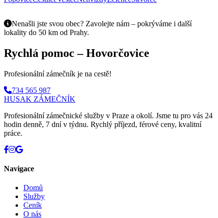
Nenašli jste svou obec? Zavolejte nám – pokrýváme i další
lokality do 50 km od Prahy.
Rychlá pomoc – Hovorčovice
Profesionální zámečník je na cestě!
734 565 987
HUSAK
ZÁMEČNÍK
Profesionální zámečnické služby v Praze a okolí. Jsme tu pro vás 24
hodin denně, 7 dní v týdnu. Rychlý příjezd, férové ceny, kvalitní
práce.
Navigace
Domů
Služby
Ceník
O nás