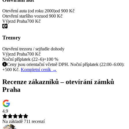
Otevření auta (od roku 2000)
od 900 Kč
Otevření staršího vozu
od 900 Kč
Výjezd Praha
700 Kč
Trezory
Otevření trezoru / sejfu
dle dohody
Výjezd Praha
700 Kč
Noční příplatek (22–6)
+100 %
Ceny jsou orientační včetně DPH. Noční příplatek (22:00–6:00):
+500 Kč.
Kompletní ceník →
Recenze zákazníků – otevírání zámků
Praha
4.9
Na základě 711 recenzí