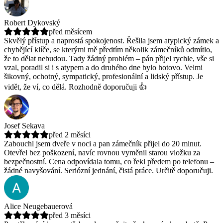
Robert Dykovský
před měsícem
Skvělý přístup a naprostá spokojenost. Řešila jsem atypický zámek a
chybějící klíče, se kterými mě předtím několik zámečníků odmítlo,
že to dělat nebudou.
Tady žádný problém – pán přijel rychle, vše si
vzal, poradil si i s atypem a do druhého dne bylo hotovo. Velmi
šikovný, ochotný, sympatický, profesionální a lidský přístup. Je
vidět, že ví, co dělá. Rozhodně doporučuji 👍
Josef Sekava
před 2 měsíci
Zabouchl jsem dveře v noci a pan zámečník přijel do 20 minut.
Otevřel bez poškození, navíc rovnou vyměnil starou vložku za
bezpečnostní.
Cena odpovídala tomu, co řekl předem po telefonu –
žádné navyšování. Seriózní jednání, čistá práce. Určitě doporučuji.
Alice Neugebauerová
před 3 měsíci