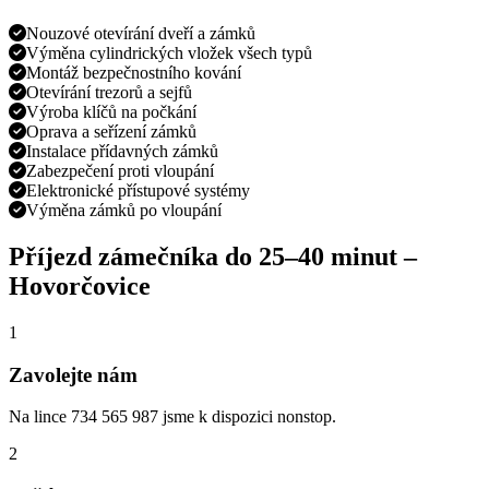
Nouzové otevírání dveří a zámků
Výměna cylindrických vložek všech typů
Montáž bezpečnostního kování
Otevírání trezorů a sejfů
Výroba klíčů na počkání
Oprava a seřízení zámků
Instalace přídavných zámků
Zabezpečení proti vloupání
Elektronické přístupové systémy
Výměna zámků po vloupání
Příjezd zámečníka do
25–40 minut
–
Hovorčovice
1
Zavolejte nám
Na lince 734 565 987 jsme k dispozici nonstop.
2