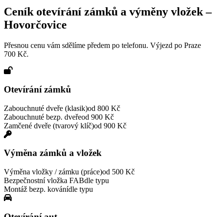
Ceník otevírání zámků a výměny vložek –
Hovorčovice
Přesnou cenu vám sdělíme předem po telefonu. Výjezd po Praze
700 Kč.
Otevírání zámků
Zabouchnuté dveře (klasik)
od 800 Kč
Zabouchnuté bezp. dveře
od 900 Kč
Zamčené dveře (tvarový klíč)
od 900 Kč
Výměna zámků a vložek
Výměna vložky / zámku (práce)
od 500 Kč
Bezpečnostní vložka FAB
dle typu
Montáž bezp. kování
dle typu
Otevírání aut