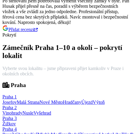
Po stěhování jsem potřebovala vyměnit všechny zámky v bytě. Pan
Husak přijel přesně na čas, poradil s výběrem bezpečnostních
vložek a vše zvládl za jedno odpoledne.
Profesionální přístup,
férová cena bez skrytých příplatků. Navíc montoval i bezpečnostní
kování. Naprosto spokojená, děkuji!
Přidat recenzi
Pokrytí
Zámečník Praha 1–10 a okolí – pokrytí
lokalit
Vyberte svou lokalitu – jsme připraveni přijet kamkoliv v Praze i
okolních obcích.
Praha
Praha
1
Josefov
Malá Strana
Nové Město
Hradčany
Újezd
Výtoň
Praha
2
Vinohrady
Nusle
Vyšehrad
Praha
3
Žižkov
Praha
4