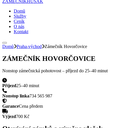
ZÁMEČNÍK
HUSAK
Domů
Služby
Ceník
O nás
Kontakt
Domů
Praha-východ
Zámečník
Hovorčovice
ZÁMEČNÍK
HOVORČOVICE
Nonstop zámečnická pohotovost – příjezd do
25–40 minut
Příjezd
25–40 minut
Nonstop linka
734 565 987
Garance
Cena předem
Výjezd
700 Kč