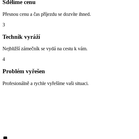
Sdělíme cenu
Přesnou cenu a čas příjezdu se dozvíte ihned.
3
Technik vyráží
Nejbližší zámečník se vydá na cestu k vám.
4
Problém vyřešen
Profesionálně a rychle vyřešíme vaši situaci.
Zabouchnuté dveře, ztracené klíče,
vloupání
S čím vám nejčastěji pomáháme v oblasti Hovorčovice? Zde jsou
typické situace, které řešíme denně: