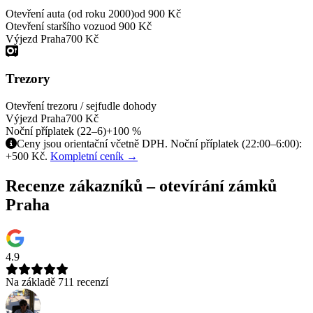
Otevření auta (od roku 2000)
od 900 Kč
Otevření staršího vozu
od 900 Kč
Výjezd Praha
700 Kč
Trezory
Otevření trezoru / sejfu
dle dohody
Výjezd Praha
700 Kč
Noční příplatek (22–6)
+100 %
Ceny jsou orientační včetně DPH. Noční příplatek (22:00–6:00):
+500 Kč.
Kompletní ceník →
Recenze zákazníků – otevírání zámků
Praha
4.9
Na základě 711 recenzí