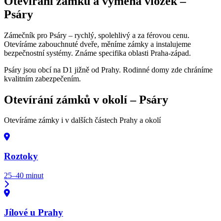
Otevírání zámků a výměna vložek –
Psáry
Zámečník pro Psáry – rychlý, spolehlivý a za férovou cenu.
Otevíráme zabouchnuté dveře, měníme zámky a instalujeme
bezpečnostní systémy. Známe specifika oblasti Praha-západ.
Psáry jsou obcí na D1 jižně od Prahy. Rodinné domy zde chráníme
kvalitním zabezpečením.
Otevírání zámků v okolí –
Psáry
Otevíráme zámky i v dalších částech Prahy a okolí
Roztoky
25–40 minut
Jílové u Prahy