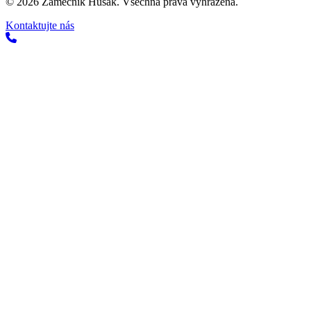
©
2026
Zámečník Husak. Všechna práva vyhrazena.
Kontaktujte nás