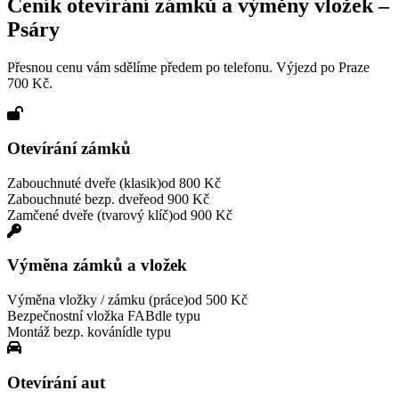
Ceník otevírání zámků a výměny vložek –
Psáry
Přesnou cenu vám sdělíme předem po telefonu. Výjezd po Praze
700 Kč.
Otevírání zámků
Zabouchnuté dveře (klasik)
od 800 Kč
Zabouchnuté bezp. dveře
od 900 Kč
Zamčené dveře (tvarový klíč)
od 900 Kč
Výměna zámků a vložek
Výměna vložky / zámku (práce)
od 500 Kč
Bezpečnostní vložka FAB
dle typu
Montáž bezp. kování
dle typu
Otevírání aut