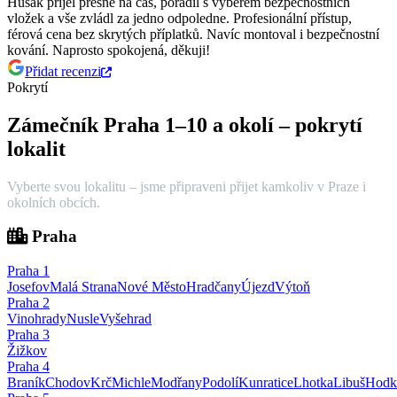
Husak přijel přesně na čas, poradil s výběrem bezpečnostních
vložek a vše zvládl za jedno odpoledne.
Profesionální přístup,
férová cena bez skrytých příplatků. Navíc montoval i bezpečnostní
kování. Naprosto spokojená, děkuji!
Přidat recenzi
Pokrytí
Zámečník Praha 1–10 a okolí – pokrytí
lokalit
Vyberte svou lokalitu – jsme připraveni přijet kamkoliv v Praze i
okolních obcích.
Praha
Praha
1
Josefov
Malá Strana
Nové Město
Hradčany
Újezd
Výtoň
Praha
2
Vinohrady
Nusle
Vyšehrad
Praha
3
Žižkov
Praha
4
Braník
Chodov
Krč
Michle
Modřany
Podolí
Kunratice
Lhotka
Libuš
Hodk