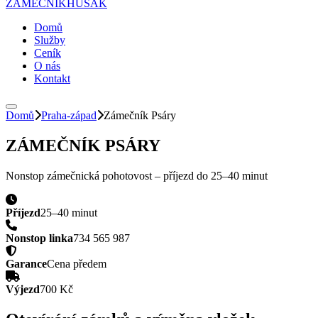
ZÁMEČNÍK
HUSAK
Domů
Služby
Ceník
O nás
Kontakt
Domů
Praha-západ
Zámečník
Psáry
ZÁMEČNÍK
PSÁRY
Nonstop zámečnická pohotovost – příjezd do
25–40 minut
Příjezd
25–40 minut
Nonstop linka
734 565 987
Garance
Cena předem
Výjezd
700 Kč