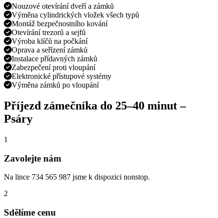
Nouzové otevírání dveří a zámků
Výměna cylindrických vložek všech typů
Montáž bezpečnostního kování
Otevírání trezorů a sejfů
Výroba klíčů na počkání
Oprava a seřízení zámků
Instalace přídavných zámků
Zabezpečení proti vloupání
Elektronické přístupové systémy
Výměna zámků po vloupání
Příjezd zámečníka do
25–40 minut
–
Psáry
1
Zavolejte nám
Na lince 734 565 987 jsme k dispozici nonstop.
2
Sdělíme cenu