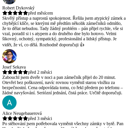
Robert Dykovský
před měsícem
Skvělý přístup a naprostá spokojenost. Řešila jsem atypický zámek a
chybějící klíče, se kterými mě předtím několik zámečníků odmítlo,
že to dělat nebudou.
Tady žádný problém – pán přijel rychle, vše si
vzal, poradil si i s atypem a do druhého dne bylo hotovo. Velmi
šikovný, ochotný, sympatický, profesionální a lidský přístup. Je
vidět, že ví, co dělá. Rozhodně doporučuji 👍
Josef Sekava
před 2 měsíci
Zabouchl jsem dveře v noci a pan zámečník přijel do 20 minut.
Otevřel bez poškození, navíc rovnou vyměnil starou vložku za
bezpečnostní.
Cena odpovídala tomu, co řekl předem po telefonu –
žádné navyšování. Seriózní jednání, čistá práce. Určitě doporučuji.
Alice Neugebauerová
před 3 měsíci
Po stěhování jsem potřebovala vyměnit všechny zámky v bytě. Pan