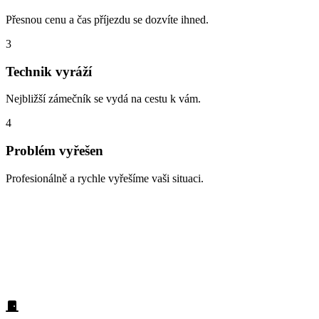
Přesnou cenu a čas příjezdu se dozvíte ihned.
3
Technik vyráží
Nejbližší zámečník se vydá na cestu k vám.
4
Problém vyřešen
Profesionálně a rychle vyřešíme vaši situaci.
Zabouchnuté dveře, ztracené klíče,
vloupání
Naši zákazníci z oblasti Psáry nás nejčastěji volají v těchto
případech. Díky dlouholeté praxi víme přesně, jak pomoci: