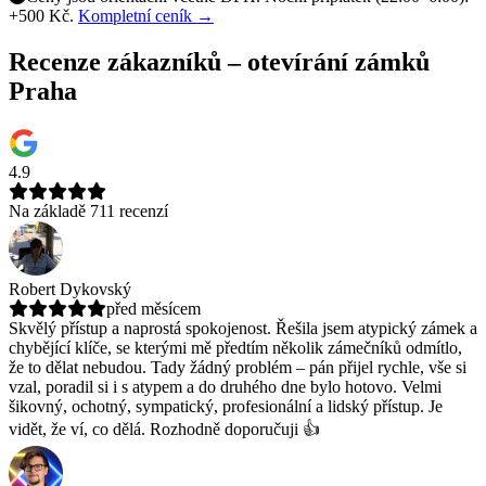
+500 Kč.
Kompletní ceník →
Recenze zákazníků – otevírání zámků
Praha
4.9
Na základě 711 recenzí
Robert Dykovský
před měsícem
Skvělý přístup a naprostá spokojenost. Řešila jsem atypický zámek a
chybějící klíče, se kterými mě předtím několik zámečníků odmítlo,
že to dělat nebudou.
Tady žádný problém – pán přijel rychle, vše si
vzal, poradil si i s atypem a do druhého dne bylo hotovo. Velmi
šikovný, ochotný, sympatický, profesionální a lidský přístup. Je
vidět, že ví, co dělá. Rozhodně doporučuji 👍