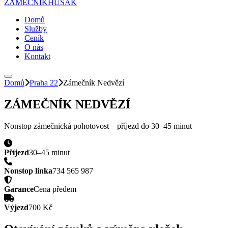
ZÁMEČNÍK
HUSAK
Domů
Služby
Ceník
O nás
Kontakt
Domů
Praha 22
Zámečník
Nedvězí
ZÁMEČNÍK
NEDVĚZÍ
Nonstop zámečnická pohotovost – příjezd do
30–45 minut
Příjezd
30–45 minut
Nonstop linka
734 565 987
Garance
Cena předem
Výjezd
700 Kč