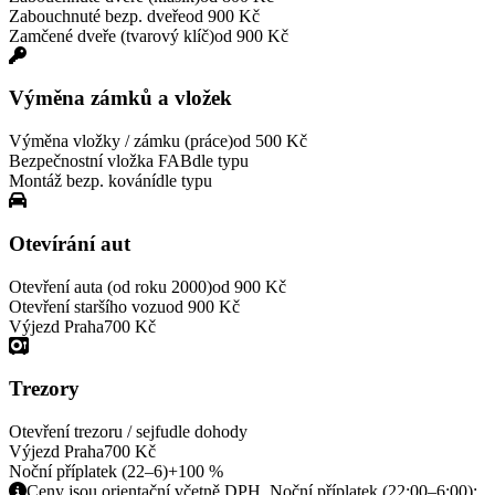
Zabouchnuté bezp. dveře
od 900 Kč
Zamčené dveře (tvarový klíč)
od 900 Kč
Výměna zámků a vložek
Výměna vložky / zámku (práce)
od 500 Kč
Bezpečnostní vložka FAB
dle typu
Montáž bezp. kování
dle typu
Otevírání aut
Otevření auta (od roku 2000)
od 900 Kč
Otevření staršího vozu
od 900 Kč
Výjezd Praha
700 Kč
Trezory
Otevření trezoru / sejfu
dle dohody
Výjezd Praha
700 Kč
Noční příplatek (22–6)
+100 %
Ceny jsou orientační včetně DPH. Noční příplatek (22:00–6:00):