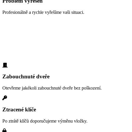
Problém vyřešen
Profesionálně a rychle vyřešíme vaši situaci.
Zabouchnuté dveře, ztracené klíče,
vloupání
S čím vám nejčastěji pomáháme v oblasti Nedvězí? Zde jsou typické
situace, které řešíme denně:
Zabouchnuté dveře
Otevřeme jakékoli zabouchnuté dveře bez poškození.
Ztracené klíče
Po ztrátě klíčů doporučujeme výměnu vložky.