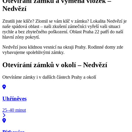
Otevírání zámků a výměna vložek –
Nedvězí
Ztratili jste klíče? Zlomil se vám klíč v zámku? Lokalita Nedvězí je
naše spádová oblast – naši zkušení zámečníci vyřeší vaši situaci
rychle a bez zbytečného poškození. Oblast Praha 22 patří do naší
hlavní zóny pokrytí.
Nedvězí jsou klidnou vesnicí na okraji Prahy. Rodinné domy zde
vybavujeme spolehlivými zámky.
Otevírání zámků v okolí –
Nedvězí
Otevíráme zámky i v dalších částech Prahy a okolí
Uhříněves
25–40 minut