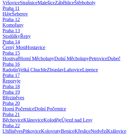
Vršovice
Strašnice
Malešice
Záběhlice
Štěrboholy
Praha
11
Háje
Šeberov
Praha
12
Komořany
Praha
13
Stodůlky
Řepy
Praha
14
Černý Most
Hostavice
Praha
15
Hostivař
Horní Měcholupy
Dolní Měcholupy
Petrovice
Dubeč
Praha
16
Radotín
Velká Chuchle
Zbraslav
Lahovice
Lipence
Praha
17
Řeporyje
Praha
18
Praha
19
Březiněves
Praha
20
Horní Počernice
Dolní Počernice
Praha
21
Běchovice
Klánovice
Koloděje
Újezd nad Lesy
Praha
22
Uhříněves
Pitkovice
Kolovraty
Benice
Křeslice
Nedvězí
Královice