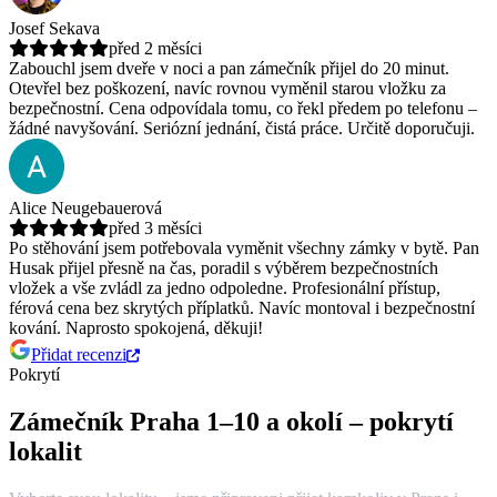
Josef Sekava
před 2 měsíci
Zabouchl jsem dveře v noci a pan zámečník přijel do 20 minut.
Otevřel bez poškození, navíc rovnou vyměnil starou vložku za
bezpečnostní.
Cena odpovídala tomu, co řekl předem po telefonu –
žádné navyšování. Seriózní jednání, čistá práce. Určitě doporučuji.
Alice Neugebauerová
před 3 měsíci
Po stěhování jsem potřebovala vyměnit všechny zámky v bytě. Pan
Husak přijel přesně na čas, poradil s výběrem bezpečnostních
vložek a vše zvládl za jedno odpoledne.
Profesionální přístup,
férová cena bez skrytých příplatků. Navíc montoval i bezpečnostní
kování. Naprosto spokojená, děkuji!
Přidat recenzi
Pokrytí
Zámečník Praha 1–10 a okolí – pokrytí
lokalit