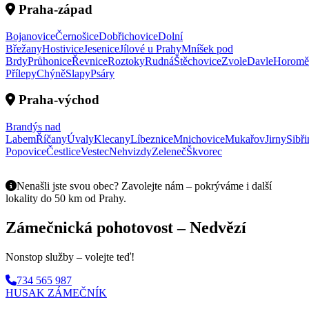
Praha-západ
Bojanovice
Černošice
Dobřichovice
Dolní
Břežany
Hostivice
Jesenice
Jílové u Prahy
Mníšek pod
Brdy
Průhonice
Řevnice
Roztoky
Rudná
Štěchovice
Zvole
Davle
Horomě
Přílepy
Chýně
Slapy
Psáry
Praha-východ
Brandýs nad
Labem
Říčany
Úvaly
Klecany
Líbeznice
Mnichovice
Mukařov
Jirny
Sibři
Popovice
Čestlice
Vestec
Nehvizdy
Zeleneč
Škvorec
Nenašli jste svou obec? Zavolejte nám – pokrýváme i další
lokality do 50 km od Prahy.
Zámečnická pohotovost – Nedvězí
Nonstop služby – volejte teď!
734 565 987
HUSAK
ZÁMEČNÍK