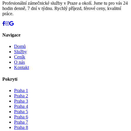
Profesionální zámečnické služby v Praze a okolí. Jsme tu pro vás 24
hodin denně, 7 dní v týdnu. Rychlý příjezd, férové ceny, kvalitní
práce.
Navigace
Domů
Služby
Ceník
O nás
Kontakt
Pokrytí
Praha 1
Praha 2
Praha 3
Praha 4
Praha 5
Praha 6
Praha 7
Praha 8