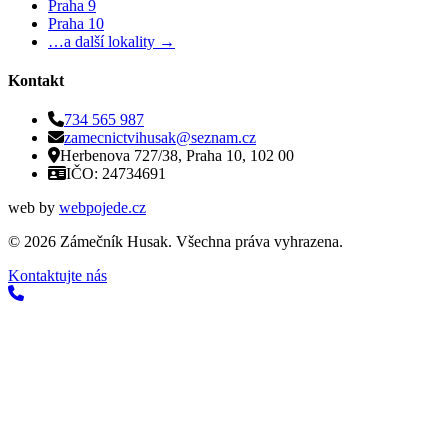
Praha 9
Praha 10
…a další lokality →
Kontakt
734 565 987
zamecnictvihusak@seznam.cz
Herbenova 727/38, Praha 10, 102 00
IČO: 24734691
web by
webpojede.cz
©
2026
Zámečník Husak. Všechna práva vyhrazena.
Kontaktujte nás