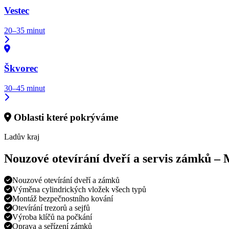
Vestec
20–35 minut
Škvorec
30–45 minut
Oblasti které pokrýváme
Ladův kraj
Nouzové otevírání dveří a servis zámků –
Nouzové otevírání dveří a zámků
Výměna cylindrických vložek všech typů
Montáž bezpečnostního kování
Otevírání trezorů a sejfů
Výroba klíčů na počkání
Oprava a seřízení zámků