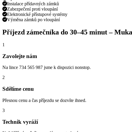
Instalace přídavných zámků
Zabezpečení proti vloupání
Elektronické přístupové systémy
Výměna zámků po vloupání
Příjezd zámečníka do
30–45 minut
–
Muka
1
Zavolejte nám
Na lince 734 565 987 jsme k dispozici nonstop.
2
Sdělíme cenu
Přesnou cenu a čas příjezdu se dozvíte ihned.
3
Technik vyráží