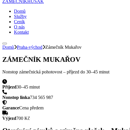
ZÁMEČNÍK
HUSAK
Domů
Služby
Ceník
O nás
Kontakt
Domů
Praha-východ
Zámečník
Mukařov
ZÁMEČNÍK
MUKAŘOV
Nonstop zámečnická pohotovost – příjezd do
30–45 minut
Příjezd
30–45 minut
Nonstop linka
734 565 987
Garance
Cena předem
Výjezd
700 Kč