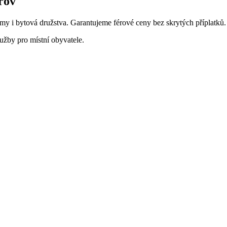
řov
y i bytová družstva. Garantujeme férové ceny bez skrytých příplatků. 
užby pro místní obyvatele.