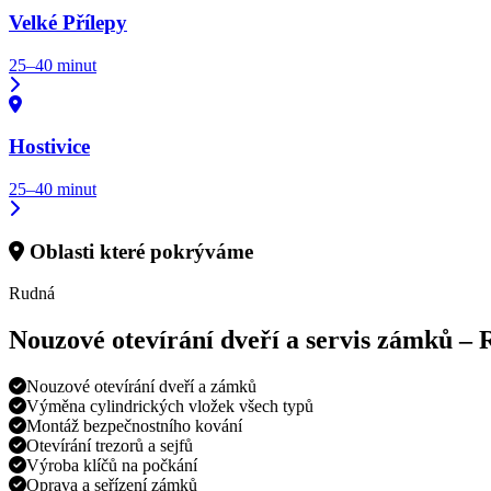
Velké Přílepy
25–40 minut
Hostivice
25–40 minut
Oblasti které pokrýváme
Rudná
Nouzové otevírání dveří a servis zámků –
Nouzové otevírání dveří a zámků
Výměna cylindrických vložek všech typů
Montáž bezpečnostního kování
Otevírání trezorů a sejfů
Výroba klíčů na počkání
Oprava a seřízení zámků