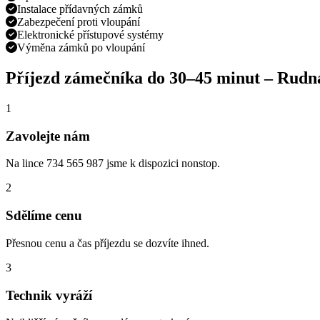
Instalace přídavných zámků
Zabezpečení proti vloupání
Elektronické přístupové systémy
Výměna zámků po vloupání
Příjezd zámečníka do
30–45 minut
–
Rudn
1
Zavolejte nám
Na lince 734 565 987 jsme k dispozici nonstop.
2
Sdělíme cenu
Přesnou cenu a čas příjezdu se dozvíte ihned.
3
Technik vyráží