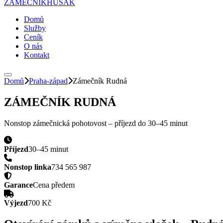
ZÁMEČNÍK
HUSAK
Domů
Služby
Ceník
O nás
Kontakt
Domů
Praha-západ
Zámečník
Rudná
ZÁMEČNÍK
RUDNÁ
Nonstop zámečnická pohotovost – příjezd do
30–45 minut
Příjezd
30–45 minut
Nonstop linka
734 565 987
Garance
Cena předem
Výjezd
700 Kč