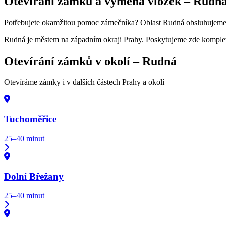
Otevírání zámků a výměna vložek –
Rudn
Potřebujete okamžitou pomoc zámečníka? Oblast Rudná obsluhujeme n
Rudná je městem na západním okraji Prahy. Poskytujeme zde komplet
Otevírání zámků v okolí –
Rudná
Otevíráme zámky i v dalších částech Prahy a okolí
Tuchoměřice
25–40 minut
Dolní Břežany
25–40 minut