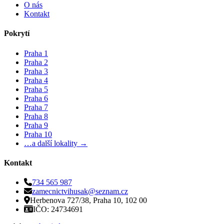
O nás
Kontakt
Pokrytí
Praha 1
Praha 2
Praha 3
Praha 4
Praha 5
Praha 6
Praha 7
Praha 8
Praha 9
Praha 10
…a další lokality →
Kontakt
734 565 987
zamecnictvihusak@seznam.cz
Herbenova 727/38, Praha 10, 102 00
IČO: 24734691