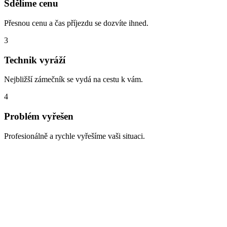
Sdělíme cenu
Přesnou cenu a čas příjezdu se dozvíte ihned.
3
Technik vyráží
Nejbližší zámečník se vydá na cestu k vám.
4
Problém vyřešen
Profesionálně a rychle vyřešíme vaši situaci.
Zabouchnuté dveře, ztracené klíče,
vloupání
Lokalita Tuchoměřice – nejčastěji se zde setkáváme s těmito
situacemi. Na všechny jsme připraveni a dokážeme je vyřešit rychle
a profesionálně: