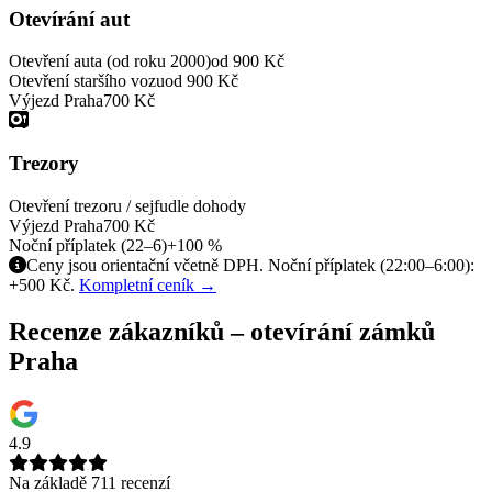
Otevírání aut
Otevření auta (od roku 2000)
od 900 Kč
Otevření staršího vozu
od 900 Kč
Výjezd Praha
700 Kč
Trezory
Otevření trezoru / sejfu
dle dohody
Výjezd Praha
700 Kč
Noční příplatek (22–6)
+100 %
Ceny jsou orientační včetně DPH. Noční příplatek (22:00–6:00):
+500 Kč.
Kompletní ceník →
Recenze zákazníků – otevírání zámků
Praha
4.9
Na základě 711 recenzí