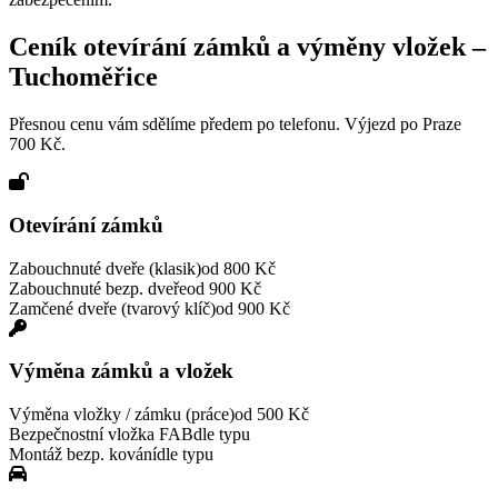
Ceník otevírání zámků a výměny vložek –
Tuchoměřice
Přesnou cenu vám sdělíme předem po telefonu. Výjezd po Praze
700 Kč.
Otevírání zámků
Zabouchnuté dveře (klasik)
od 800 Kč
Zabouchnuté bezp. dveře
od 900 Kč
Zamčené dveře (tvarový klíč)
od 900 Kč
Výměna zámků a vložek
Výměna vložky / zámku (práce)
od 500 Kč
Bezpečnostní vložka FAB
dle typu
Montáž bezp. kování
dle typu