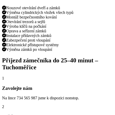
Nouzové otevírání dveří a zámků
Výměna cylindrických vložek všech typů
Montáž bezpečnostního kování
Otevírání trezorů a sejfů
Výroba klíčů na počkání
Oprava a seřízení zámků
Instalace přídavných zámků
Zabezpečení proti vloupání
Elektronické přístupové systémy
Výměna zámků po vloupání
Příjezd zámečníka do
25–40 minut
–
Tuchoměřice
1
Zavolejte nám
Na lince 734 565 987 jsme k dispozici nonstop.
2