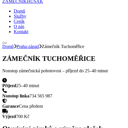
ZÁMEČNÍK
HUSAK
Domů
Služby
Ceník
O nás
Kontakt
Domů
Praha-západ
Zámečník
Tuchoměřice
ZÁMEČNÍK
TUCHOMĚŘICE
Nonstop zámečnická pohotovost – příjezd do
25–40 minut
Příjezd
25–40 minut
Nonstop linka
734 565 987
Garance
Cena předem
Výjezd
700 Kč