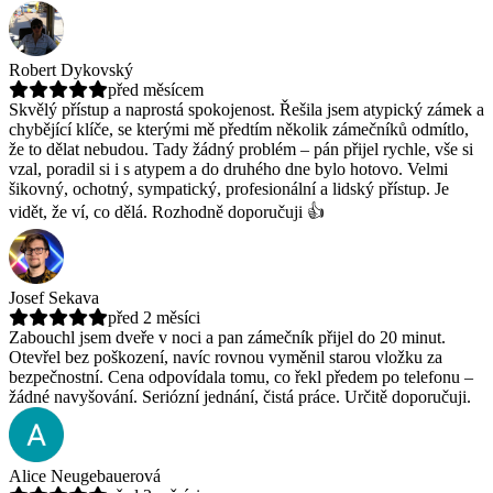
Robert Dykovský
před měsícem
Skvělý přístup a naprostá spokojenost. Řešila jsem atypický zámek a
chybějící klíče, se kterými mě předtím několik zámečníků odmítlo,
že to dělat nebudou.
Tady žádný problém – pán přijel rychle, vše si
vzal, poradil si i s atypem a do druhého dne bylo hotovo. Velmi
šikovný, ochotný, sympatický, profesionální a lidský přístup. Je
vidět, že ví, co dělá. Rozhodně doporučuji 👍
Josef Sekava
před 2 měsíci
Zabouchl jsem dveře v noci a pan zámečník přijel do 20 minut.
Otevřel bez poškození, navíc rovnou vyměnil starou vložku za
bezpečnostní.
Cena odpovídala tomu, co řekl předem po telefonu –
žádné navyšování. Seriózní jednání, čistá práce. Určitě doporučuji.
Alice Neugebauerová