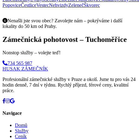
Popovice
Čestlice
Vestec
Nehvizdy
Zeleneč
Škvorec
Nenašli jste svou obec? Zavolejte nám – pokrýváme i další
lokality do 50 km od Prahy.
Zámečnická pohotovost – Tuchoměřice
Nonstop služby – volejte teď!
734 565 987
HUSAK
ZÁMEČNÍK
Profesionální zámečnické služby v Praze a okolí. Jsme tu pro vás 24
hodin denně, 7 dní v týdnu. Rychlý příjezd, férové ceny, kvalitní
práce.
Navigace
Domů
Služby
Ceník