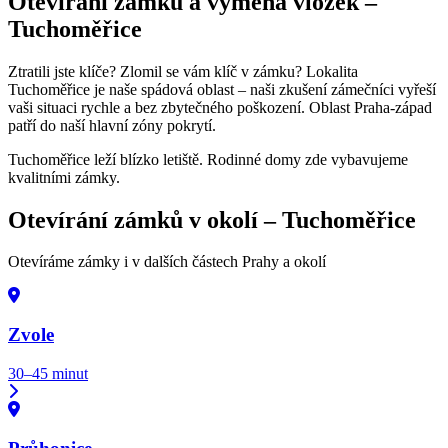
Otevírání zámků a výměna vložek –
Tuchoměřice
Ztratili jste klíče? Zlomil se vám klíč v zámku? Lokalita
Tuchoměřice je naše spádová oblast – naši zkušení zámečníci vyřeší
vaši situaci rychle a bez zbytečného poškození. Oblast Praha-západ
patří do naší hlavní zóny pokrytí.
Tuchoměřice leží blízko letiště. Rodinné domy zde vybavujeme
kvalitními zámky.
Otevírání zámků v okolí –
Tuchoměřice
Otevíráme zámky i v dalších částech Prahy a okolí
Zvole
30–45 minut