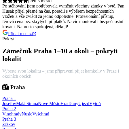
před 3 měsíci
Po stěhování jsem potřebovala vyměnit všechny zámky v bytě. Pan
Husak přijel přesně na čas, poradil s výběrem bezpečnostních
vložek a vše zvládl za jedno odpoledne.
Profesionální přístup,
férová cena bez skrytých příplatků. Navíc montoval i bezpečnostní
kování. Naprosto spokojená, děkuji!
Přidat recenzi
Pokrytí
Zámečník Praha 1–10 a okolí – pokrytí
lokalit
Vyberte svou lokalitu – jsme připraveni přijet kamkoliv v Praze i
okolních obcích.
Praha
Praha
1
Josefov
Malá Strana
Nové Město
Hradčany
Újezd
Výtoň
Praha
2
Vinohrady
Nusle
Vyšehrad
Praha
3
Žižkov