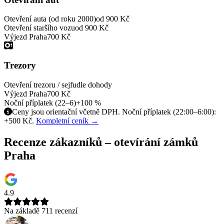
Otevření auta (od roku 2000)
od 900 Kč
Otevření staršího vozu
od 900 Kč
Výjezd Praha
700 Kč
Trezory
Otevření trezoru / sejfu
dle dohody
Výjezd Praha
700 Kč
Noční příplatek (22–6)
+100 %
Ceny jsou orientační včetně DPH. Noční příplatek (22:00–6:00):
+500 Kč.
Kompletní ceník →
Recenze zákazníků – otevírání zámků
Praha
4.9
Na základě 711 recenzí