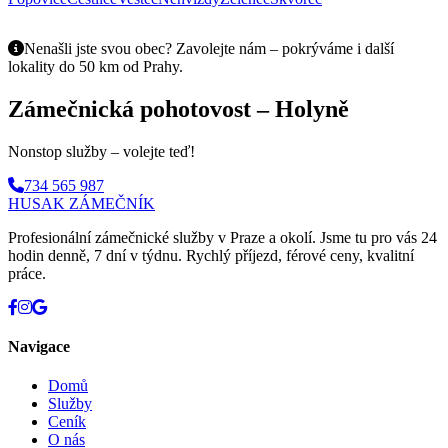
Nenašli jste svou obec? Zavolejte nám – pokrýváme i další
lokality do 50 km od Prahy.
Zámečnická pohotovost – Holyně
Nonstop služby – volejte teď!
734 565 987
HUSAK
ZÁMEČNÍK
Profesionální zámečnické služby v Praze a okolí. Jsme tu pro vás 24
hodin denně, 7 dní v týdnu. Rychlý příjezd, férové ceny, kvalitní
práce.
Navigace
Domů
Služby
Ceník
O nás