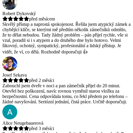
Robert Dykovský
před měsícem
Skvělý přístup a naprostá spokojenost. Řešila jsem atypický zámek a
chybějící klíče, se kterými mě předtím několik zámečníků odmítlo,
že to dělat nebudou.
Tady žádný problém – pán přijel rychle, vše si
vzal, poradil si i s atypem a do druhého dne bylo hotovo. Velmi
šikovný, ochotný, sympatický, profesionální a lidský přístup. Je
vidět, že ví, co dělá. Rozhodně doporučuji 👍
Josef Sekava
před 2 měsíci
Zabouchl jsem dveře v noci a pan zámečník přijel do 20 minut.
Otevřel bez poškození, navíc rovnou vyměnil starou vložku za
bezpečnostní.
Cena odpovídala tomu, co řekl předem po telefonu –
žádné navyšování. Seriózní jednání, čistá práce. Určitě doporučuji.
Alice Neugebauerová
před 3 měsíci