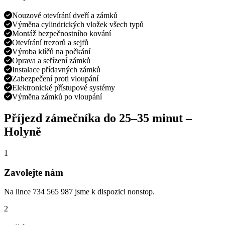
Nouzové otevírání dveří a zámků
Výměna cylindrických vložek všech typů
Montáž bezpečnostního kování
Otevírání trezorů a sejfů
Výroba klíčů na počkání
Oprava a seřízení zámků
Instalace přídavných zámků
Zabezpečení proti vloupání
Elektronické přístupové systémy
Výměna zámků po vloupání
Příjezd zámečníka do
25–35 minut
–
Holyně
1
Zavolejte nám
Na lince 734 565 987 jsme k dispozici nonstop.
2