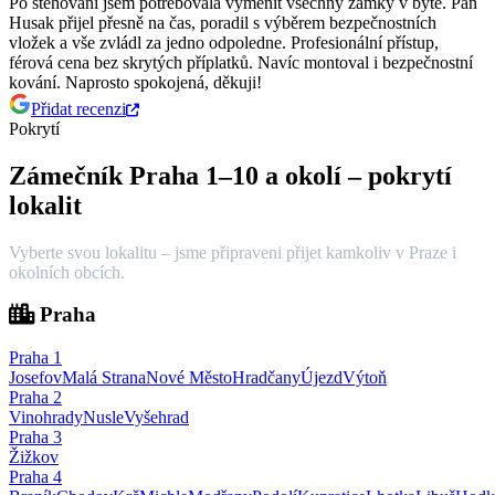
Po stěhování jsem potřebovala vyměnit všechny zámky v bytě. Pan
Husak přijel přesně na čas, poradil s výběrem bezpečnostních
vložek a vše zvládl za jedno odpoledne.
Profesionální přístup,
férová cena bez skrytých příplatků. Navíc montoval i bezpečnostní
kování. Naprosto spokojená, děkuji!
Přidat recenzi
Pokrytí
Zámečník Praha 1–10 a okolí – pokrytí
lokalit
Vyberte svou lokalitu – jsme připraveni přijet kamkoliv v Praze i
okolních obcích.
Praha
Praha
1
Josefov
Malá Strana
Nové Město
Hradčany
Újezd
Výtoň
Praha
2
Vinohrady
Nusle
Vyšehrad
Praha
3
Žižkov
Praha
4