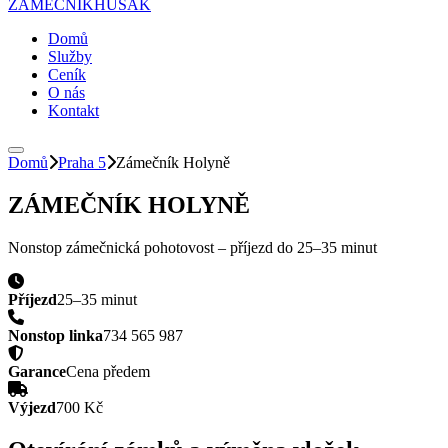
ZÁMEČNÍK
HUSAK
Domů
Služby
Ceník
O nás
Kontakt
Domů
Praha 5
Zámečník
Holyně
ZÁMEČNÍK
HOLYNĚ
Nonstop zámečnická pohotovost – příjezd do
25–35 minut
Příjezd
25–35 minut
Nonstop linka
734 565 987
Garance
Cena předem
Výjezd
700 Kč