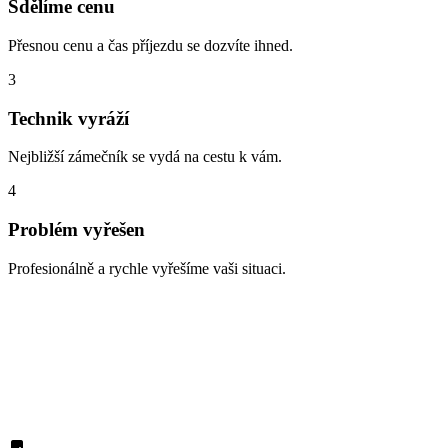
Sdělíme cenu
Přesnou cenu a čas příjezdu se dozvíte ihned.
3
Technik vyráží
Nejbližší zámečník se vydá na cestu k vám.
4
Problém vyřešen
Profesionálně a rychle vyřešíme vaši situaci.
Zabouchnuté dveře, ztracené klíče,
vloupání
S čím vám nejčastěji pomáháme v oblasti Holyně? Zde jsou typické
situace, které řešíme denně: