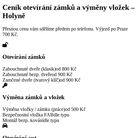
Ceník otevírání zámků a výměny vložek –
Holyně
Přesnou cenu vám sdělíme předem po telefonu. Výjezd po Praze
700 Kč.
Otevírání zámků
Zabouchnuté dveře (klasik)
od 800 Kč
Zabouchnuté bezp. dveře
od 900 Kč
Zamčené dveře (tvarový klíč)
od 900 Kč
Výměna zámků a vložek
Výměna vložky / zámku (práce)
od 500 Kč
Bezpečnostní vložka FAB
dle typu
Montáž bezp. kování
dle typu
Otevírání aut