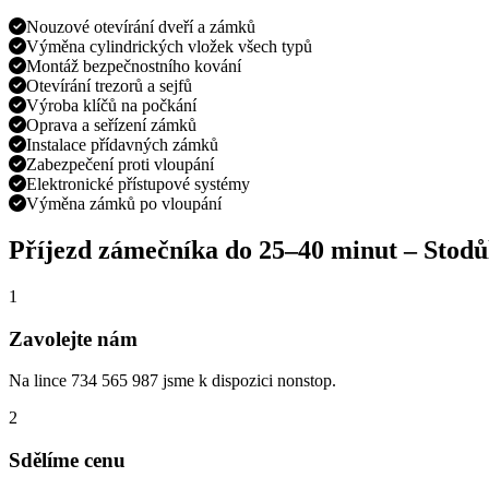
Nouzové otevírání dveří a zámků
Výměna cylindrických vložek všech typů
Montáž bezpečnostního kování
Otevírání trezorů a sejfů
Výroba klíčů na počkání
Oprava a seřízení zámků
Instalace přídavných zámků
Zabezpečení proti vloupání
Elektronické přístupové systémy
Výměna zámků po vloupání
Příjezd zámečníka do
25–40 minut
–
Stodů
1
Zavolejte nám
Na lince 734 565 987 jsme k dispozici nonstop.
2
Sdělíme cenu