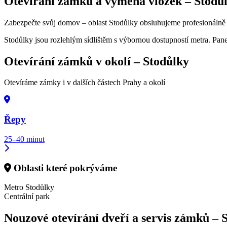
Otevírání zámků a výměna vložek –
Stodů
Zabezpečte svůj domov – oblast Stodůlky obsluhujeme profesionálně a
Stodůlky jsou rozlehlým sídlištěm s výbornou dostupností metra. P
Otevírání zámků v okolí –
Stodůlky
Otevíráme zámky i v dalších částech Prahy a okolí
Řepy
25–40 minut
Oblasti které pokrýváme
Metro Stodůlky
Centrální park
Nouzové otevírání dveří a servis zámků –