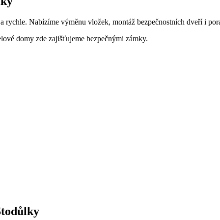
lky
 rychle. Nabízíme výměnu vložek, montáž bezpečnostních dveří i porad
anelové domy zde zajišťujeme bezpečnými zámky.
Stodůlky