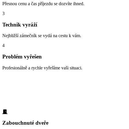
Přesnou cenu a čas příjezdu se dozvíte ihned.
3
Technik vyráží
Nejbližší zámečník se vydá na cestu k vám.
4
Problém vyřešen
Profesionálně a rychle vyřešíme vaši situaci.
Zabouchnuté dveře, ztracené klíče, vloupá
S čím vám n
denně:
Zabouchnuté dveře