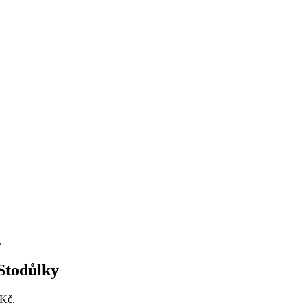
.
Stodůlky
 Kč.