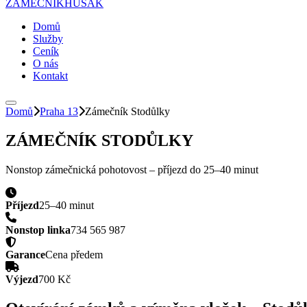
ZÁMEČNÍK
HUSAK
Domů
Služby
Ceník
O nás
Kontakt
Domů
Praha 13
Zámečník
Stodůlky
ZÁMEČNÍK
STODŮLKY
Nonstop zámečnická pohotovost – příjezd do
25–40 minut
Příjezd
25–40 minut
Nonstop linka
734 565 987
Garance
Cena předem
Výjezd
700 Kč