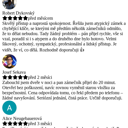
Robert Dykovský
před měsícem
Skvělý přístup a naprostá spokojenost. Řešila jsem atypický zámek a
chybějící klíče, se kterými mě předtím několik zámečníků odmítlo,
že to dělat nebudou.
Tady žádný problém – pán přijel rychle, vše si
vzal, poradil si i s atypem a do druhého dne bylo hotovo. Velmi
šikovný, ochotný, sympatický, profesionální a lidský přístup. Je
vidět, že ví, co dělá. Rozhodně doporučuji 👍
Josef Sekava
před 2 měsíci
Zabouchl jsem dveře v noci a pan zámečník přijel do 20 minut.
Otevřel bez poškození, navíc rovnou vyměnil starou vložku za
bezpečnostní.
Cena odpovídala tomu, co řekl předem po telefonu –
žádné navyšování. Seriózní jednání, čistá práce. Určitě doporučuji.
Alice Neugebauerová
před 3 měsíci