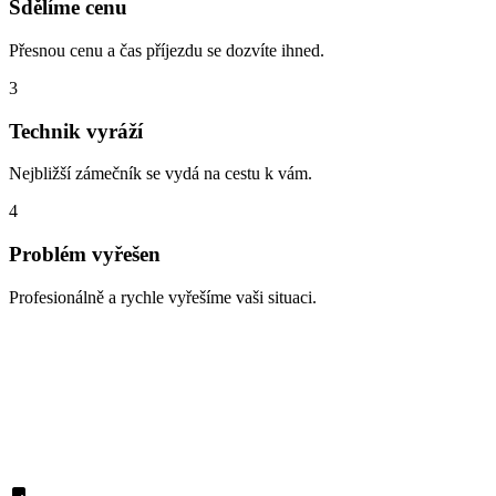
Sdělíme cenu
Přesnou cenu a čas příjezdu se dozvíte ihned.
3
Technik vyráží
Nejbližší zámečník se vydá na cestu k vám.
4
Problém vyřešen
Profesionálně a rychle vyřešíme vaši situaci.
Zabouchnuté dveře, ztracené klíče,
vloupání
S čím vám nejčastěji pomáháme v oblasti Říčany? Zde jsou typické
situace, které řešíme denně: