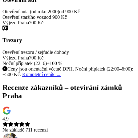
Otevření auta (od roku 2000)
od 900 Kč
Otevření staršího vozu
od 900 Kč
Výjezd Praha
700 Kč
Trezory
Otevření trezoru / sejfu
dle dohody
Výjezd Praha
700 Kč
Noční příplatek (22–6)
+100 %
Ceny jsou orientační včetně DPH. Noční příplatek (22:00–6:00):
+500 Kč.
Kompletní ceník →
Recenze zákazníků – otevírání zámků
Praha
4.9
Na základě 711 recenzí