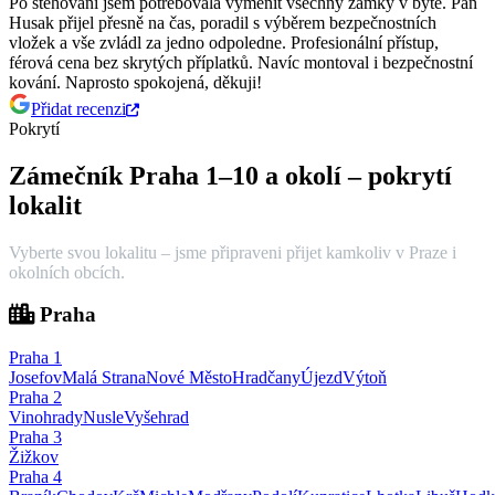
Po stěhování jsem potřebovala vyměnit všechny zámky v bytě. Pan
Husak přijel přesně na čas, poradil s výběrem bezpečnostních
vložek a vše zvládl za jedno odpoledne.
Profesionální přístup,
férová cena bez skrytých příplatků. Navíc montoval i bezpečnostní
kování. Naprosto spokojená, děkuji!
Přidat recenzi
Pokrytí
Zámečník Praha 1–10 a okolí – pokrytí
lokalit
Vyberte svou lokalitu – jsme připraveni přijet kamkoliv v Praze i
okolních obcích.
Praha
Praha
1
Josefov
Malá Strana
Nové Město
Hradčany
Újezd
Výtoň
Praha
2
Vinohrady
Nusle
Vyšehrad
Praha
3
Žižkov
Praha
4