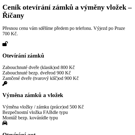
Ceník otevírání zámků a výměny vložek –
Říčany
Přesnou cenu vám sdělíme předem po telefonu. Výjezd po Praze
700 Kč.
Otevírání zámků
Zabouchnuté dveře (klasik)
od 800 Kč
Zabouchnuté bezp. dveře
od 900 Kč
Zamčené dveře (tvarový klíč)
od 900 Kč
Výměna zámků a vložek
Výměna vložky / zámku (práce)
od 500 Kč
Bezpečnostní vložka FAB
dle typu
Montáž bezp. kování
dle typu
Otevírání aut