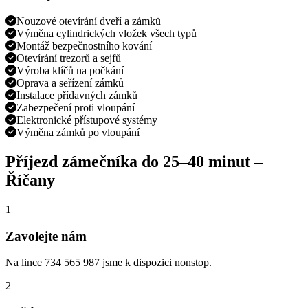
Nouzové otevírání dveří a zámků
Výměna cylindrických vložek všech typů
Montáž bezpečnostního kování
Otevírání trezorů a sejfů
Výroba klíčů na počkání
Oprava a seřízení zámků
Instalace přídavných zámků
Zabezpečení proti vloupání
Elektronické přístupové systémy
Výměna zámků po vloupání
Příjezd zámečníka do
25–40 minut
–
Říčany
1
Zavolejte nám
Na lince 734 565 987 jsme k dispozici nonstop.
2