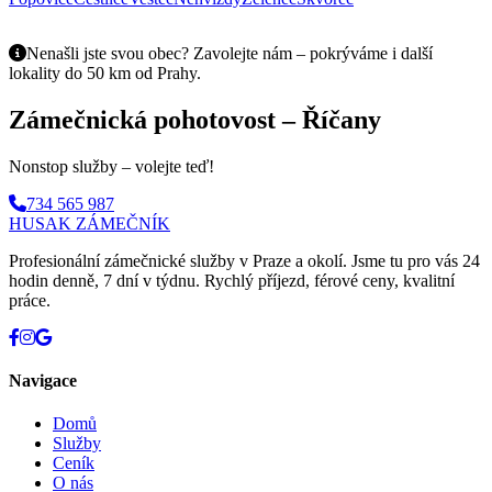
Nenašli jste svou obec? Zavolejte nám – pokrýváme i další
lokality do 50 km od Prahy.
Zámečnická pohotovost – Říčany
Nonstop služby – volejte teď!
734 565 987
HUSAK
ZÁMEČNÍK
Profesionální zámečnické služby v Praze a okolí. Jsme tu pro vás 24
hodin denně, 7 dní v týdnu. Rychlý příjezd, férové ceny, kvalitní
práce.
Navigace
Domů
Služby
Ceník
O nás