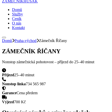
ZÁMEČNÍK
HUSAK
Domů
Služby
Ceník
O nás
Kontakt
Domů
Praha-východ
Zámečník
Říčany
ZÁMEČNÍK
ŘÍČANY
Nonstop zámečnická pohotovost – příjezd do
25–40 minut
Příjezd
25–40 minut
Nonstop linka
734 565 987
Garance
Cena předem
Výjezd
700 Kč