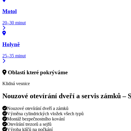
Motol
20–30 minut
Holyně
25–35 minut
Oblasti které pokrýváme
Klidná vesnice
Nouzové otevírání dveří a servis zámků –
Nouzové otevírání dveří a zámků
Výměna cylindrických vložek všech typů
Montáž bezpečnostního kování
Otevírání trezorů a sejfů
Výroba klíčů na počkání