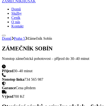
ZÁMEČNÍK
HUSAK
Domů
Služby
Ceník
O nás
Kontakt
Domů
Praha 5
Zámečník
Sobín
ZÁMEČNÍK
SOBÍN
Nonstop zámečnická pohotovost – příjezd do
30–40 minut
Příjezd
30–40 minut
Nonstop linka
734 565 987
Garance
Cena předem
Výjezd
700 Kč