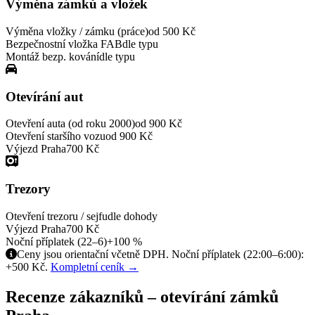
Výměna zámků a vložek
Výměna vložky / zámku (práce)
od 500 Kč
Bezpečnostní vložka FAB
dle typu
Montáž bezp. kování
dle typu
Otevírání aut
Otevření auta (od roku 2000)
od 900 Kč
Otevření staršího vozu
od 900 Kč
Výjezd Praha
700 Kč
Trezory
Otevření trezoru / sejfu
dle dohody
Výjezd Praha
700 Kč
Noční příplatek (22–6)
+100 %
Ceny jsou orientační včetně DPH. Noční příplatek (22:00–6:00):
+500 Kč.
Kompletní ceník →
Recenze zákazníků – otevírání zámků