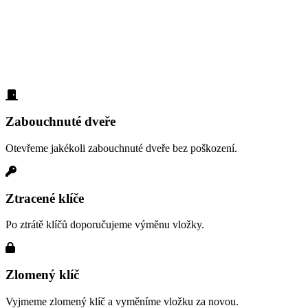
Zabouchnuté dveře, ztracené klíče,
vloupání
Naši zákazníci z oblasti Praha 19 nás nejčastěji volají v těchto
případech. Díky dlouholeté praxi víme přesně, jak pomoci:
Zabouchnuté dveře
Otevřeme jakékoli zabouchnuté dveře bez poškození.
Ztracené klíče
Po ztrátě klíčů doporučujeme výměnu vložky.
Zlomený klíč
Vyjmeme zlomený klíč a vyměníme vložku za novou.