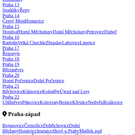
Praha
13
Stodůlky
Řepy
Praha
14
Černý Most
Hostavice
Praha
15
Hostivař
Horní Měcholupy
Dolní Měcholupy
Petrovice
Dubeč
Praha
16
Radotín
Velká Chuchle
Zbraslav
Lahovice
Lipence
Praha
17
Řeporyje
Praha
18
Praha
19
Březiněves
Praha
20
Horní Počernice
Dolní Počernice
Praha
21
Běchovice
Klánovice
Koloděje
Újezd nad Lesy
Praha
22
Uhříněves
Pitkovice
Kolovraty
Benice
Křeslice
Nedvězí
Královice
Praha-západ
Bojanovice
Černošice
Dobřichovice
Dolní
Břežany
Hostivice
Jesenice
Jílové u Prahy
Mníšek pod