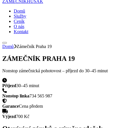
ZÁMEČNÍK
HUSAK
Domů
Služby
Ceník
O nás
Kontakt
Domů
Zámečník
Praha 19
ZÁMEČNÍK
PRAHA 19
Nonstop zámečnická pohotovost – příjezd do
30–45 minut
Příjezd
30–45 minut
Nonstop linka
734 565 987
Garance
Cena předem
Výjezd
700 Kč