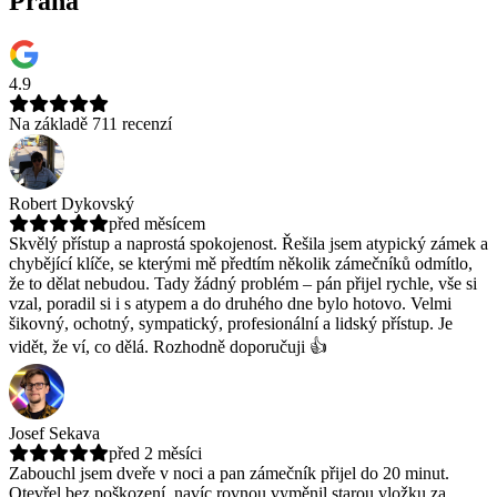
Praha
4.9
Na základě 711 recenzí
Robert Dykovský
před měsícem
Skvělý přístup a naprostá spokojenost. Řešila jsem atypický zámek a
chybějící klíče, se kterými mě předtím několik zámečníků odmítlo,
že to dělat nebudou.
Tady žádný problém – pán přijel rychle, vše si
vzal, poradil si i s atypem a do druhého dne bylo hotovo. Velmi
šikovný, ochotný, sympatický, profesionální a lidský přístup. Je
vidět, že ví, co dělá. Rozhodně doporučuji 👍
Josef Sekava
před 2 měsíci
Zabouchl jsem dveře v noci a pan zámečník přijel do 20 minut.
Otevřel bez poškození, navíc rovnou vyměnil starou vložku za