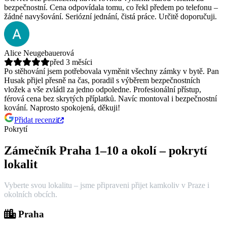
bezpečnostní.
Cena odpovídala tomu, co řekl předem po telefonu –
žádné navyšování. Seriózní jednání, čistá práce. Určitě doporučuji.
Alice Neugebauerová
před 3 měsíci
Po stěhování jsem potřebovala vyměnit všechny zámky v bytě. Pan
Husak přijel přesně na čas, poradil s výběrem bezpečnostních
vložek a vše zvládl za jedno odpoledne.
Profesionální přístup,
férová cena bez skrytých příplatků. Navíc montoval i bezpečnostní
kování. Naprosto spokojená, děkuji!
Přidat recenzi
Pokrytí
Zámečník Praha 1–10 a okolí – pokrytí
lokalit
Vyberte svou lokalitu – jsme připraveni přijet kamkoliv v Praze i
okolních obcích.
Praha