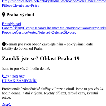
Brdy
Průhonice
Řevnice
Roztoky
Rudná
Štěchovice
Zvole
Davle
Horomě
Přílepy
Chýně
Slapy
Psáry
Praha-východ
Brandýs nad
Labem
Říčany
Úvaly
Klecany
Líbeznice
Mnichovice
Mukařov
Jirny
Sibři
Popovice
Čestlice
Vestec
Nehvizdy
Zeleneč
Škvorec
Nenašli jste svou obec? Zavolejte nám – pokrýváme i další
lokality do 50 km od Prahy.
Zamkli jste se? Oblast Praha 19
Jsme tu pro vás 24 hodin denně.
734 565 987
HUSAK
ZÁMEČNÍK
Profesionální zámečnické služby v Praze a okolí. Jsme tu pro vás 24
hodin denně, 7 dní v týdnu. Rychlý příjezd, férové ceny, kvalitní
práce.