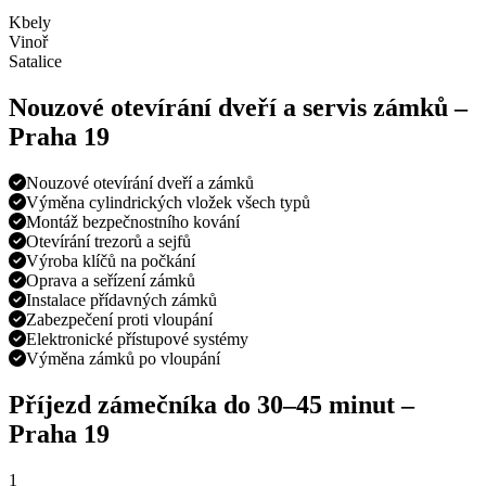
Kbely
Vinoř
Satalice
Nouzové otevírání dveří a servis zámků –
Praha 19
Nouzové otevírání dveří a zámků
Výměna cylindrických vložek všech typů
Montáž bezpečnostního kování
Otevírání trezorů a sejfů
Výroba klíčů na počkání
Oprava a seřízení zámků
Instalace přídavných zámků
Zabezpečení proti vloupání
Elektronické přístupové systémy
Výměna zámků po vloupání
Příjezd zámečníka do
30–45 minut
–
Praha 19
1