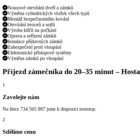
Nouzové otevírání dveří a zámků
Výměna cylindrických vložek všech typů
Montáž bezpečnostního kování
Otevírání trezorů a sejfů
Výroba klíčů na počkání
Oprava a seřízení zámků
Instalace přídavných zámků
Zabezpečení proti vloupání
Elektronické přístupové systémy
Výměna zámků po vloupání
Příjezd zámečníka do
20–35 minut
–
Hosta
1
Zavolejte nám
Na lince 734 565 987 jsme k dispozici nonstop.
2
Sdělíme cenu