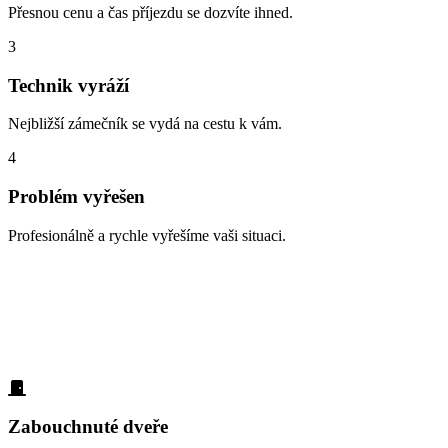
Přesnou cenu a čas příjezdu se dozvíte ihned.
3
Technik vyráží
Nejbližší zámečník se vydá na cestu k vám.
4
Problém vyřešen
Profesionálně a rychle vyřešíme vaši situaci.
Zabouchnuté dveře, ztracené klíče, vloupá
Každý den p
Podívejte se
Zabouchnuté dveře