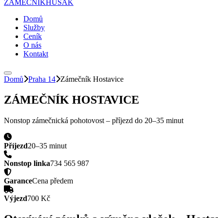
ZÁMEČNÍK
HUSAK
Domů
Služby
Ceník
O nás
Kontakt
Domů
Praha 14
Zámečník
Hostavice
ZÁMEČNÍK
HOSTAVICE
Nonstop zámečnická pohotovost – příjezd do
20–35 minut
Příjezd
20–35 minut
Nonstop linka
734 565 987
Garance
Cena předem
Výjezd
700 Kč