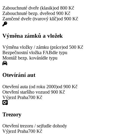
Zabouchnuté dveře (klasik)
od 800 Kč
Zabouchnuté bezp. dveře
od 900 Kč
Zamčené dveře (tvarový klíč)
od 900 Kč
Výměna zámků a vložek
Výměna vložky / zámku (práce)
od 500 Kč
Bezpečnostní vložka FAB
dle typu
Montáž bezp. kování
dle typu
Otevírání aut
Otevření auta (od roku 2000)
od 900 Kč
Otevření staršího vozu
od 900 Kč
Výjezd Praha
700 Kč
Trezory
Otevření trezoru / sejfu
dle dohody
Výjezd Praha
700 Kč