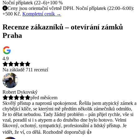
Noční příplatek (22–6)
+100 %
Ceny jsou orientační včetně DPH. Noční příplatek (22:00–6:00):
+500 Kč.
Kompletní ceník →
Recenze zákazníků – otevírání zámků
Praha
4.9
Na základě 711 recenzí
Robert Dykovský
před měsícem
Skvělý přístup a naprostá spokojenost. Řešila jsem atypický zámek a
chybějící klíče, se kterými mě předtím několik zámečníků odmítlo,
že to dělat nebudou.
Tady žádný problém – pán přijel rychle, vše si
vzal, poradil si i s atypem a do druhého dne bylo hotovo. Velmi
šikovný, ochotný, sympatický, profesionální a lidský přístup. Je
vidět, že ví, co dělá. Rozhodně doporučuji 👍