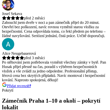
Josef Sekava
před 2 měsíci
Zabouchl jsem dveře v noci a pan zámečník přijel do 20 minut.
Otevřel bez poškození, navíc rovnou vyměnil starou vložku za
bezpečnostní.
Cena odpovídala tomu, co řekl předem po telefonu –
žádné navyšování. Seriózní jednání, čistá práce. Určitě doporučuji.
Alice Neugebauerová
před 3 měsíci
Po stěhování jsem potřebovala vyměnit všechny zámky v bytě. Pan
Husak přijel přesně na čas, poradil s výběrem bezpečnostních
vložek a vše zvládl za jedno odpoledne.
Profesionální přístup,
férová cena bez skrytých příplatků. Navíc montoval i bezpečnostní
kování. Naprosto spokojená, děkuji!
Přidat recenzi
Pokrytí
Zámečník Praha 1–10 a okolí – pokrytí
lokalit