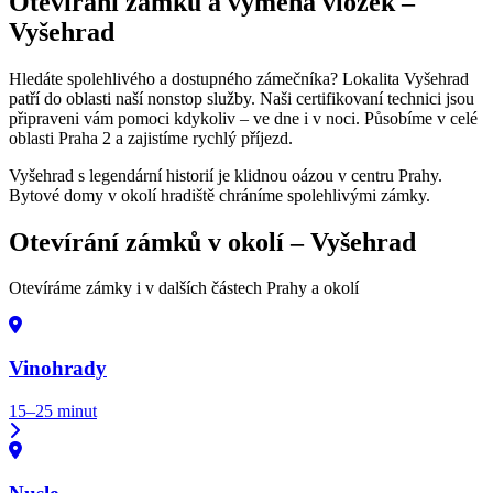
Otevírání zámků a výměna vložek –
Vyšehrad
Hledáte spolehlivého a dostupného zámečníka? Lokalita Vyšehrad
patří do oblasti naší nonstop služby. Naši certifikovaní technici jsou
připraveni vám pomoci kdykoliv – ve dne i v noci. Působíme v celé
oblasti Praha 2 a zajistíme rychlý příjezd.
Vyšehrad s legendární historií je klidnou oázou v centru Prahy.
Bytové domy v okolí hradiště chráníme spolehlivými zámky.
Otevírání zámků v okolí –
Vyšehrad
Otevíráme zámky i v dalších částech Prahy a okolí
Vinohrady
15–25 minut