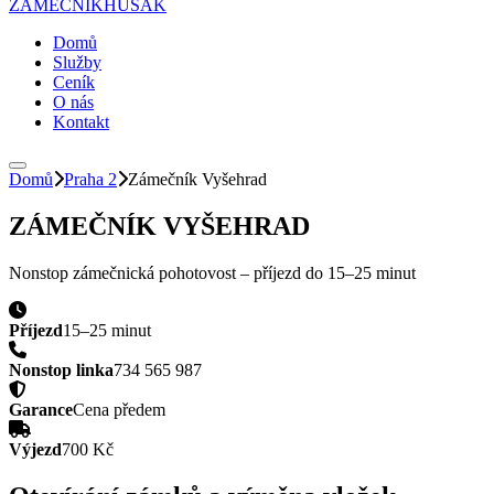
ZÁMEČNÍK
HUSAK
Domů
Služby
Ceník
O nás
Kontakt
Domů
Praha 2
Zámečník
Vyšehrad
ZÁMEČNÍK
VYŠEHRAD
Nonstop zámečnická pohotovost – příjezd do
15–25 minut
Příjezd
15–25 minut
Nonstop linka
734 565 987
Garance
Cena předem
Výjezd
700 Kč