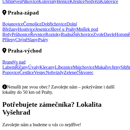
Uhříněves
Pitkovice
Kolovraty
Benice
Křeslice
Nedvězí
Královice
Praha-západ
Bojanovice
Černošice
Dobřichovice
Dolní
Břežany
Hostivice
Jesenice
Jílové u Prahy
Mníšek pod
Brdy
Průhonice
Řevnice
Roztoky
Rudná
Štěchovice
Zvole
Davle
Horomě
Přílepy
Chýně
Slapy
Psáry
Praha-východ
Brandýs nad
Labem
Říčany
Úvaly
Klecany
Líbeznice
Mnichovice
Mukařov
Jirny
Sibři
Popovice
Čestlice
Vestec
Nehvizdy
Zeleneč
Škvorec
Nenašli jste svou obec? Zavolejte nám – pokrýváme i další
lokality do 50 km od Prahy.
Potřebujete zámečníka? Lokalita
Vyšehrad
Zavolejte nám a budeme u vás co nejdříve!