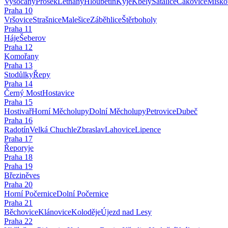
Vysočany
Prosek
Letňany
Hloubětín
Kyje
Kbely
Satalice
Čakovice
Miško
Praha
10
Vršovice
Strašnice
Malešice
Záběhlice
Štěrboholy
Praha
11
Háje
Šeberov
Praha
12
Komořany
Praha
13
Stodůlky
Řepy
Praha
14
Černý Most
Hostavice
Praha
15
Hostivař
Horní Měcholupy
Dolní Měcholupy
Petrovice
Dubeč
Praha
16
Radotín
Velká Chuchle
Zbraslav
Lahovice
Lipence
Praha
17
Řeporyje
Praha
18
Praha
19
Březiněves
Praha
20
Horní Počernice
Dolní Počernice
Praha
21
Běchovice
Klánovice
Koloděje
Újezd nad Lesy
Praha
22