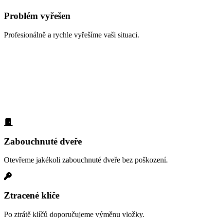
Problém vyřešen
Profesionálně a rychle vyřešíme vaši situaci.
Zabouchnuté dveře, ztracené klíče,
vloupání
Naši zákazníci z oblasti Vyšehrad nás nejčastěji volají v těchto
případech. Díky dlouholeté praxi víme přesně, jak pomoci:
Zabouchnuté dveře
Otevřeme jakékoli zabouchnuté dveře bez poškození.
Ztracené klíče
Po ztrátě klíčů doporučujeme výměnu vložky.