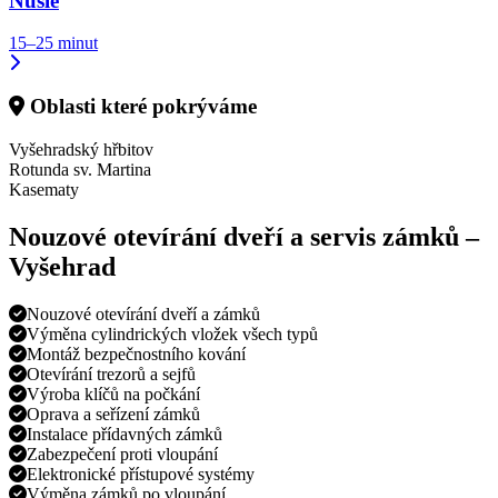
Nusle
15–25 minut
Oblasti které pokrýváme
Vyšehradský hřbitov
Rotunda sv. Martina
Kasematy
Nouzové otevírání dveří a servis zámků –
Vyšehrad
Nouzové otevírání dveří a zámků
Výměna cylindrických vložek všech typů
Montáž bezpečnostního kování
Otevírání trezorů a sejfů
Výroba klíčů na počkání
Oprava a seřízení zámků
Instalace přídavných zámků
Zabezpečení proti vloupání
Elektronické přístupové systémy
Výměna zámků po vloupání