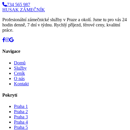
734 565 987
HUSAK
ZÁMEČNÍK
Profesionální zámečnické služby v Praze a okolí. Jsme tu pro vás 24
hodin denně, 7 dní v týdnu. Rychlý příjezd, férové ceny, kvalitní
práce.
Navigace
Domů
Služby
Ceník
O nás
Kontakt
Pokrytí
Praha 1
Praha 2
Praha 3
Praha 4
Praha 5