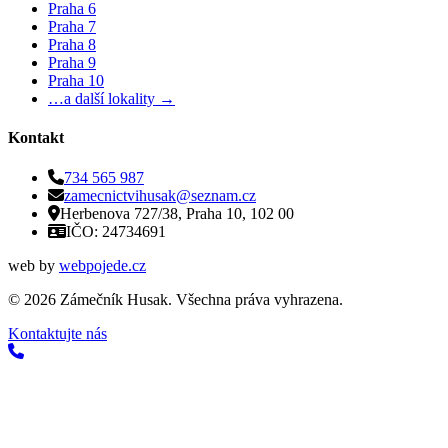
Praha 6
Praha 7
Praha 8
Praha 9
Praha 10
…a další lokality →
Kontakt
734 565 987
zamecnictvihusak@seznam.cz
Herbenova 727/38, Praha 10, 102 00
IČO: 24734691
web by
webpojede.cz
©
2026
Zámečník Husak. Všechna práva vyhrazena.
Kontaktujte nás