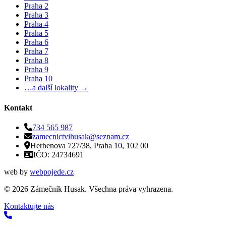
Praha 2
Praha 3
Praha 4
Praha 5
Praha 6
Praha 7
Praha 8
Praha 9
Praha 10
…a další lokality →
Kontakt
734 565 987
zamecnictvihusak@seznam.cz
Herbenova 727/38, Praha 10, 102 00
IČO: 24734691
web by
webpojede.cz
©
2026
Zámečník Husak. Všechna práva vyhrazena.
Kontaktujte nás