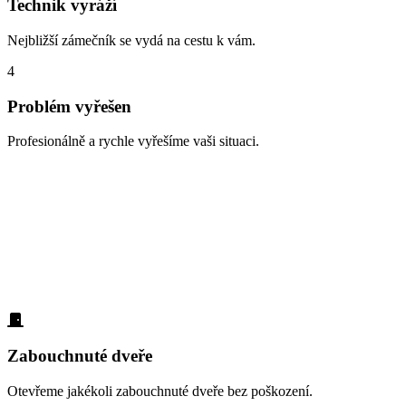
Technik vyráží
Nejbližší zámečník se vydá na cestu k vám.
4
Problém vyřešen
Profesionálně a rychle vyřešíme vaši situaci.
Zabouchnuté dveře, ztracené klíče,
vloupání
Lokalita Březiněves – nejčastěji se zde setkáváme s těmito
situacemi. Na všechny jsme připraveni a dokážeme je vyřešit rychle
a profesionálně:
Zabouchnuté dveře
Otevřeme jakékoli zabouchnuté dveře bez poškození.