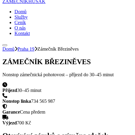
ZÁMEČNÍK
HUSAK
Domů
Služby
Ceník
O nás
Kontakt
Domů
Praha 19
Zámečník
Březiněves
ZÁMEČNÍK
BŘEZINĚVES
Nonstop zámečnická pohotovost – příjezd do
30–45 minut
Příjezd
30–45 minut
Nonstop linka
734 565 987
Garance
Cena předem
Výjezd
700 Kč