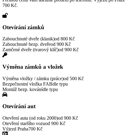
700 Kč.
Otevírání zámků
Zabouchnuté dveře (klasik)
od 800 Kč
Zabouchnuté bezp. dveře
od 900 Kč
Zamčené dveře (tvarový klíč)
od 900 Kč
Výměna zámků a vložek
Výměna vložky / zámku (práce)
od 500 Kč
Bezpečnostní vložka FAB
dle typu
Montáž bezp. kování
dle typu
Otevírání aut
Otevření auta (od roku 2000)
od 900 Kč
Otevření staršího vozu
od 900 Kč
Výjezd Praha
700 Kč