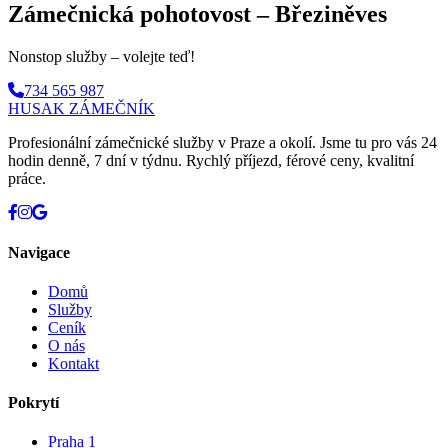
Zámečnická pohotovost – Březiněves
Nonstop služby – volejte teď!
734 565 987
HUSAK
ZÁMEČNÍK
Profesionální zámečnické služby v Praze a okolí. Jsme tu pro vás 24
hodin denně, 7 dní v týdnu. Rychlý příjezd, férové ceny, kvalitní
práce.
Navigace
Domů
Služby
Ceník
O nás
Kontakt
Pokrytí
Praha 1