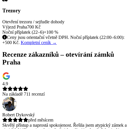
Trezory
Otevření trezoru / sejfu
dle dohody
Výjezd Praha
700 Kč
Noční příplatek (22–6)
+100 %
Ceny jsou orientační včetně DPH. Noční příplatek (22:00–6:00):
+500 Kč.
Kompletní ceník →
Recenze zákazníků – otevírání zámků
Praha
4.9
Na základě 711 recenzí
Robert Dykovský
před měsícem
Skvělý přístup a naprostá spokojenost. Řešila jsem atypický zámek a