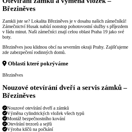
Otevírání zámků a výměna vložek –
Březiněves
Zamkli jste se? Lokalita Březiněves je v dosahu našich zámečníků!
Zámečnictví Husak nabízí nonstop pohotovostní služby s příjezdem
v řádu minut. Naši zámečníci znají celou oblast Praha 19 jako své
boty.
Březiněves jsou klidnou obcí na severním okraji Prahy. Zajišťujeme
zde zabezpečení rodinných domů.
Oblasti které pokrýváme
Březiněves
Nouzové otevírání dveří a servis zámků –
Březiněves
Nouzové otevírání dveří a zámků
Výměna cylindrických vložek všech typů
Montáž bezpečnostního kování
Otevírání trezorů a sejfů
Výroba klíčů na počkání