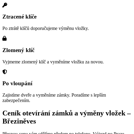
Ztracené klíče
Po ztrátě klíčů doporučujeme výměnu vložky.
Zlomený klíč
Vyjmeme zlomený klíč a vyměníme vložku za novou.
Po vloupání
Zajistíme dveře a vyměníme zámky. Poradíme s lepším
zabezpečením.
Ceník otevírání zámků a výměny vložek –
Březiněves
Přesnou cenu vám sdělíme předem po telefonu. Výjezd po Praze