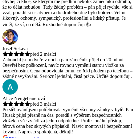
chybějící klíče, se kterými mě předtím několik zámečníků odmítlo,
že to dělat nebudou.
Tady žádný problém – pán přijel rychle, vše si
vzal, poradil si i s atypem a do druhého dne bylo hotovo. Velmi
šikovný, ochotný, sympatický, profesionální a lidský přístup. Je
vidět, že ví, co dělá. Rozhodně doporučuji 👍
Josef Sekava
před 2 měsíci
Zabouchl jsem dveře v noci a pan zámečník přijel do 20 minut.
Otevřel bez poškození, navíc rovnou vyměnil starou vložku za
bezpečnostní.
Cena odpovídala tomu, co řekl předem po telefonu –
žádné navyšování. Seriózní jednání, čistá práce. Určitě doporučuji.
Alice Neugebauerová
před 3 měsíci
Po stěhování jsem potřebovala vyměnit všechny zámky v bytě. Pan
Husak přijel přesně na čas, poradil s výběrem bezpečnostních
vložek a vše zvládl za jedno odpoledne.
Profesionální přístup,
férová cena bez skrytých příplatků. Navíc montoval i bezpečnostní
kování. Naprosto spokojená, děkuji!