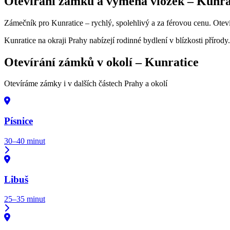
Otevírání zámků a výměna vložek –
Kunra
Zámečník pro Kunratice – rychlý, spolehlivý a za férovou cenu. Ote
Kunratice na okraji Prahy nabízejí rodinné bydlení v blízkosti příro
Otevírání zámků v okolí –
Kunratice
Otevíráme zámky i v dalších částech Prahy a okolí
Písnice
30–40 minut
Libuš
25–35 minut