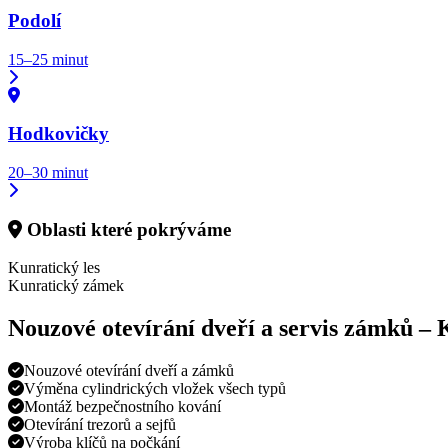
Podolí
15–25 minut
Hodkovičky
20–30 minut
Oblasti které pokrýváme
Kunratický les
Kunratický zámek
Nouzové otevírání dveří a servis zámků –
Nouzové otevírání dveří a zámků
Výměna cylindrických vložek všech typů
Montáž bezpečnostního kování
Otevírání trezorů a sejfů
Výroba klíčů na počkání