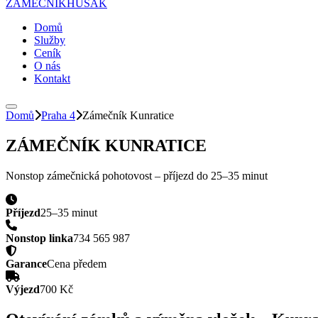
ZÁMEČNÍK
HUSAK
Domů
Služby
Ceník
O nás
Kontakt
Domů
Praha 4
Zámečník
Kunratice
ZÁMEČNÍK
KUNRATICE
Nonstop zámečnická pohotovost – příjezd do
25–35 minut
Příjezd
25–35 minut
Nonstop linka
734 565 987
Garance
Cena předem
Výjezd
700 Kč