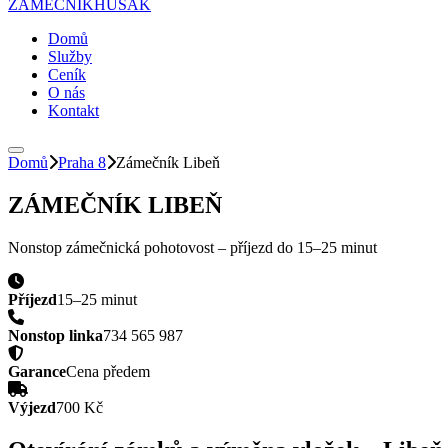
ZÁMEČNÍK
HUSAK
Domů
Služby
Ceník
O nás
Kontakt
Domů
Praha 8
Zámečník
Libeň
ZÁMEČNÍK
LIBEŇ
Nonstop zámečnická pohotovost – příjezd do
15–25 minut
Příjezd
15–25 minut
Nonstop linka
734 565 987
Garance
Cena předem
Výjezd
700 Kč