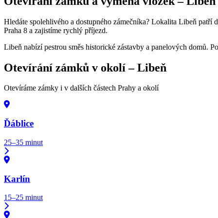
Otevírání zámků a výměna vložek –
Libeň
Hledáte spolehlivého a dostupného zámečníka? Lokalita Libeň patří do 
Praha 8 a zajistíme rychlý příjezd.
Libeň nabízí pestrou směs historické zástavby a panelových domů. P
Otevírání zámků v okolí –
Libeň
Otevíráme zámky i v dalších částech Prahy a okolí
Ďáblice
25–35 minut
Karlín
15–25 minut