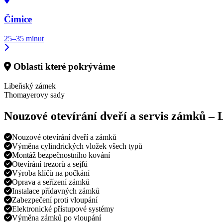
Čimice
25–35 minut
Oblasti které pokrýváme
Libeňský zámek
Thomayerovy sady
Nouzové otevírání dveří a servis zámků –
Nouzové otevírání dveří a zámků
Výměna cylindrických vložek všech typů
Montáž bezpečnostního kování
Otevírání trezorů a sejfů
Výroba klíčů na počkání
Oprava a seřízení zámků
Instalace přídavných zámků
Zabezpečení proti vloupání
Elektronické přístupové systémy
Výměna zámků po vloupání