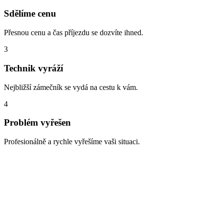
Sdělíme cenu
Přesnou cenu a čas příjezdu se dozvíte ihned.
3
Technik vyráží
Nejbližší zámečník se vydá na cestu k vám.
4
Problém vyřešen
Profesionálně a rychle vyřešíme vaši situaci.
Zabouchnuté dveře, ztracené klíče,
vloupání
Lokalita Horní Měcholupy – nejčastěji se zde setkáváme s těmito
situacemi. Na všechny jsme připraveni a dokážeme je vyřešit rychle
a profesionálně: