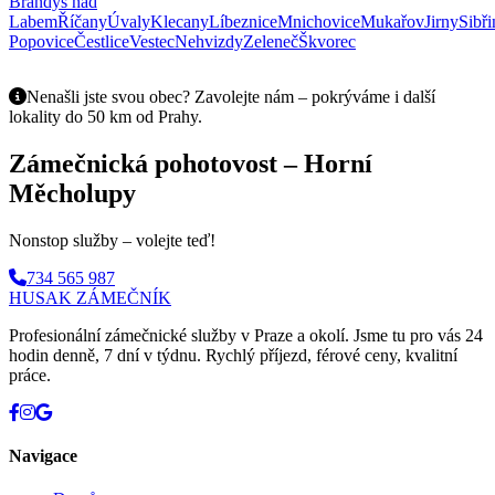
Brandýs nad
Labem
Říčany
Úvaly
Klecany
Líbeznice
Mnichovice
Mukařov
Jirny
Sibři
Popovice
Čestlice
Vestec
Nehvizdy
Zeleneč
Škvorec
Nenašli jste svou obec? Zavolejte nám – pokrýváme i další
lokality do 50 km od Prahy.
Zámečnická pohotovost – Horní
Měcholupy
Nonstop služby – volejte teď!
734 565 987
HUSAK
ZÁMEČNÍK
Profesionální zámečnické služby v Praze a okolí. Jsme tu pro vás 24
hodin denně, 7 dní v týdnu. Rychlý příjezd, férové ceny, kvalitní
práce.
Navigace