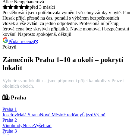
Alice Neugebauerová
před 3 měsíci
Po stěhování jsem potřebovala vyměnit všechny zámky v bytě. Pan
Husak přijel přesně na čas, poradil s výběrem bezpečnostních
vložek a vše zvládl za jedno odpoledne.
Profesionální přístup,
férová cena bez skrytých příplatků. Navíc montoval i bezpečnostní
kování. Naprosto spokojená, děkuji!
Přidat recenzi
Pokrytí
Zámečník Praha 1–10 a okolí – pokrytí
lokalit
Vyberte svou lokalitu – jsme připraveni přijet kamkoliv v Praze i
okolních obcích.
Praha
Praha
1
Josefov
Malá Strana
Nové Město
Hradčany
Újezd
Výtoň
Praha
2
Vinohrady
Nusle
Vyšehrad
Praha
3