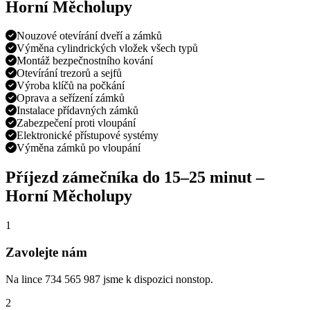
Horní Měcholupy
Nouzové otevírání dveří a zámků
Výměna cylindrických vložek všech typů
Montáž bezpečnostního kování
Otevírání trezorů a sejfů
Výroba klíčů na počkání
Oprava a seřízení zámků
Instalace přídavných zámků
Zabezpečení proti vloupání
Elektronické přístupové systémy
Výměna zámků po vloupání
Příjezd zámečníka do
15–25 minut
–
Horní Měcholupy
1
Zavolejte nám
Na lince 734 565 987 jsme k dispozici nonstop.
2