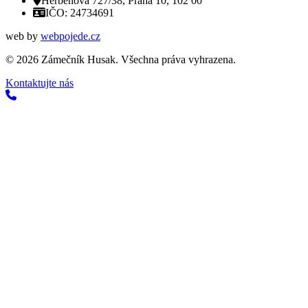
Herbenova 727/38, Praha 10, 102 00
IČO: 24734691
web by
webpojede.cz
©
2026
Zámečník Husak. Všechna práva vyhrazena.
Kontaktujte nás