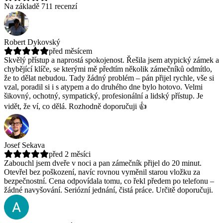
Na základě 711 recenzí
Robert Dykovský
před měsícem
Skvělý přístup a naprostá spokojenost. Řešila jsem atypický zámek a
chybějící klíče, se kterými mě předtím několik zámečníků odmítlo,
že to dělat nebudou.
Tady žádný problém – pán přijel rychle, vše si
vzal, poradil si i s atypem a do druhého dne bylo hotovo. Velmi
šikovný, ochotný, sympatický, profesionální a lidský přístup. Je
vidět, že ví, co dělá. Rozhodně doporučuji 👍
Josef Sekava
před 2 měsíci
Zabouchl jsem dveře v noci a pan zámečník přijel do 20 minut.
Otevřel bez poškození, navíc rovnou vyměnil starou vložku za
bezpečnostní.
Cena odpovídala tomu, co řekl předem po telefonu –
žádné navyšování. Seriózní jednání, čistá práce. Určitě doporučuji.