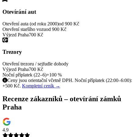
Otevírání aut
Otevření auta (od roku 2000)
od 900 Kč
Otevření staršího vozu
od 900 Kč
Výjezd Praha
700 Kč
Trezory
Otevření trezoru / sejfu
dle dohody
Výjezd Praha
700 Kč
Noční příplatek (22–6)
+100 %
Ceny jsou orientační včetně DPH. Noční příplatek (22:00–6:00):
+500 Kč.
Kompletní ceník →
Recenze zákazníků – otevírání zámků
Praha
4.9