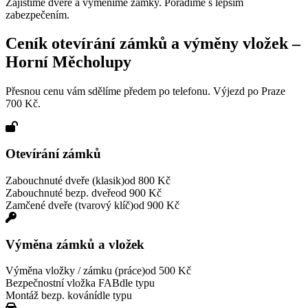
Zajistíme dveře a vyměníme zámky. Poradíme s lepším
zabezpečením.
Ceník otevírání zámků a výměny vložek –
Horní Měcholupy
Přesnou cenu vám sdělíme předem po telefonu. Výjezd po Praze
700 Kč.
Otevírání zámků
Zabouchnuté dveře (klasik)
od 800 Kč
Zabouchnuté bezp. dveře
od 900 Kč
Zamčené dveře (tvarový klíč)
od 900 Kč
Výměna zámků a vložek
Výměna vložky / zámku (práce)
od 500 Kč
Bezpečnostní vložka FAB
dle typu
Montáž bezp. kování
dle typu