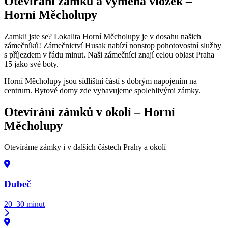
Otevírání zámků a výměna vložek –
Horní Měcholupy
Zamkli jste se? Lokalita Horní Měcholupy je v dosahu našich
zámečníků! Zámečnictví Husak nabízí nonstop pohotovostní služby
s příjezdem v řádu minut. Naši zámečníci znají celou oblast Praha
15 jako své boty.
Horní Měcholupy jsou sídlištní částí s dobrým napojením na
centrum. Bytové domy zde vybavujeme spolehlivými zámky.
Otevírání zámků v okolí –
Horní
Měcholupy
Otevíráme zámky i v dalších částech Prahy a okolí
Dubeč
20–30 minut