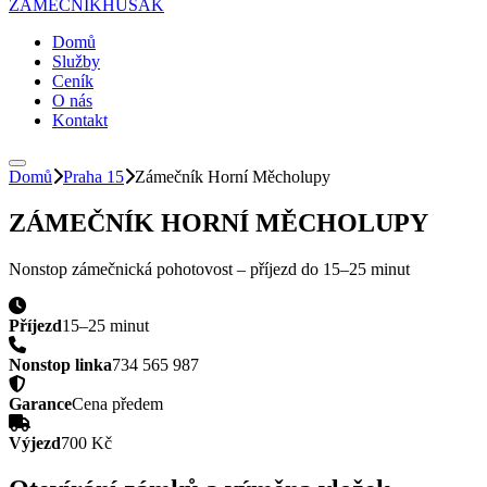
ZÁMEČNÍK
HUSAK
Domů
Služby
Ceník
O nás
Kontakt
Domů
Praha 15
Zámečník
Horní Měcholupy
ZÁMEČNÍK
HORNÍ MĚCHOLUPY
Nonstop zámečnická pohotovost – příjezd do
15–25 minut
Příjezd
15–25 minut
Nonstop linka
734 565 987
Garance
Cena předem
Výjezd
700 Kč