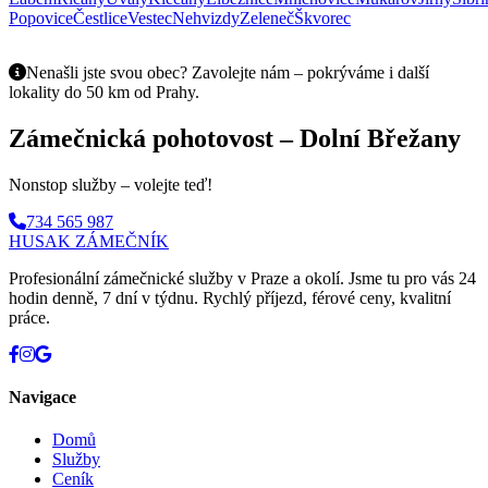
Popovice
Čestlice
Vestec
Nehvizdy
Zeleneč
Škvorec
Nenašli jste svou obec? Zavolejte nám – pokrýváme i další
lokality do 50 km od Prahy.
Zámečnická pohotovost – Dolní Břežany
Nonstop služby – volejte teď!
734 565 987
HUSAK
ZÁMEČNÍK
Profesionální zámečnické služby v Praze a okolí. Jsme tu pro vás 24
hodin denně, 7 dní v týdnu. Rychlý příjezd, férové ceny, kvalitní
práce.
Navigace
Domů
Služby
Ceník