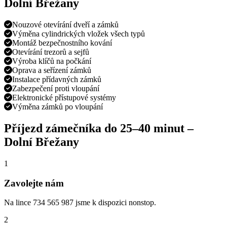
Dolní Břežany
Nouzové otevírání dveří a zámků
Výměna cylindrických vložek všech typů
Montáž bezpečnostního kování
Otevírání trezorů a sejfů
Výroba klíčů na počkání
Oprava a seřízení zámků
Instalace přídavných zámků
Zabezpečení proti vloupání
Elektronické přístupové systémy
Výměna zámků po vloupání
Příjezd zámečníka do
25–40 minut
–
Dolní Břežany
1
Zavolejte nám
Na lince 734 565 987 jsme k dispozici nonstop.
2