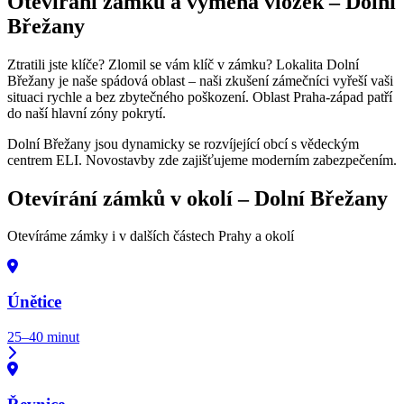
Otevírání zámků a výměna vložek –
Dolní
Břežany
Ztratili jste klíče? Zlomil se vám klíč v zámku? Lokalita Dolní
Břežany je naše spádová oblast – naši zkušení zámečníci vyřeší vaši
situaci rychle a bez zbytečného poškození. Oblast Praha-západ patří
do naší hlavní zóny pokrytí.
Dolní Břežany jsou dynamicky se rozvíjející obcí s vědeckým
centrem ELI. Novostavby zde zajišťujeme moderním zabezpečením.
Otevírání zámků v okolí –
Dolní Břežany
Otevíráme zámky i v dalších částech Prahy a okolí
Únětice
25–40 minut