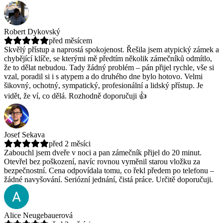
Robert Dykovský
před měsícem
Skvělý přístup a naprostá spokojenost. Řešila jsem atypický zámek a
chybějící klíče, se kterými mě předtím několik zámečníků odmítlo,
že to dělat nebudou.
Tady žádný problém – pán přijel rychle, vše si
vzal, poradil si i s atypem a do druhého dne bylo hotovo. Velmi
šikovný, ochotný, sympatický, profesionální a lidský přístup. Je
vidět, že ví, co dělá. Rozhodně doporučuji 👍
Josef Sekava
před 2 měsíci
Zabouchl jsem dveře v noci a pan zámečník přijel do 20 minut.
Otevřel bez poškození, navíc rovnou vyměnil starou vložku za
bezpečnostní.
Cena odpovídala tomu, co řekl předem po telefonu –
žádné navyšování. Seriózní jednání, čistá práce. Určitě doporučuji.
Alice Neugebauerová