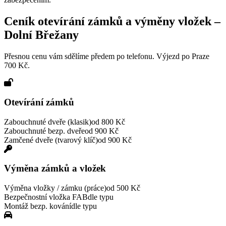
Ceník otevírání zámků a výměny vložek –
Dolní Břežany
Přesnou cenu vám sdělíme předem po telefonu. Výjezd po Praze
700 Kč.
Otevírání zámků
Zabouchnuté dveře (klasik)
od 800 Kč
Zabouchnuté bezp. dveře
od 900 Kč
Zamčené dveře (tvarový klíč)
od 900 Kč
Výměna zámků a vložek
Výměna vložky / zámku (práce)
od 500 Kč
Bezpečnostní vložka FAB
dle typu
Montáž bezp. kování
dle typu