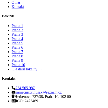
O nás
Kontakt
Pokrytí
Praha 1
Praha 2
Praha 3
Praha 4
Praha 5
Praha 6
Praha 7
Praha 8
Praha 9
Praha 10
…a další lokality →
Kontakt
734 565 987
zamecnictvihusak@seznam.cz
Herbenova 727/38, Praha 10, 102 00
IČO: 24734691