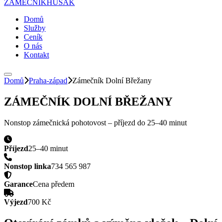
ZÁMEČNÍK
HUSAK
Domů
Služby
Ceník
O nás
Kontakt
Domů
Praha-západ
Zámečník
Dolní Břežany
ZÁMEČNÍK
DOLNÍ BŘEŽANY
Nonstop zámečnická pohotovost – příjezd do
25–40 minut
Příjezd
25–40 minut
Nonstop linka
734 565 987
Garance
Cena předem
Výjezd
700 Kč