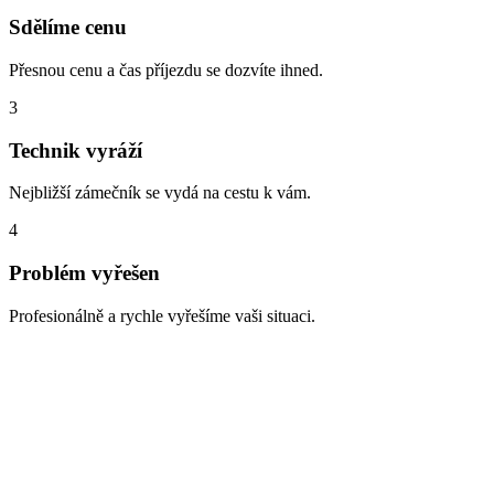
Sdělíme cenu
Přesnou cenu a čas příjezdu se dozvíte ihned.
3
Technik vyráží
Nejbližší zámečník se vydá na cestu k vám.
4
Problém vyřešen
Profesionálně a rychle vyřešíme vaši situaci.
Zabouchnuté dveře, ztracené klíče,
vloupání
S čím vám nejčastěji pomáháme v oblasti Dolní Břežany? Zde jsou
typické situace, které řešíme denně: