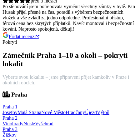
před 3 měsíci
Po stěhování jsem potřebovala vyměnit všechny zámky v bytě. Pan
Husak přijel přesně na čas, poradil s výběrem bezpečnostních
vložek a vše zvládl za jedno odpoledne.
Profesionální přístup,
férová cena bez skrytých příplatků. Navíc montoval i bezpečnostní
kování. Naprosto spokojená, děkuji!
Přidat recenzi
Pokrytí
Zámečník Praha 1–10 a okolí – pokrytí
lokalit
Vyberte svou lokalitu – jsme připraveni přijet kamkoliv v Praze i
okolních obcích.
Praha
Praha
1
Josefov
Malá Strana
Nové Město
Hradčany
Újezd
Výtoň
Praha
2
Vinohrady
Nusle
Vyšehrad
Praha
3
Žižkov