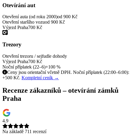
Otevírání aut
Otevření auta (od roku 2000)
od 900 Kč
Otevření staršího vozu
od 900 Kč
Výjezd Praha
700 Kč
Trezory
Otevření trezoru / sejfu
dle dohody
Výjezd Praha
700 Kč
Noční příplatek (22–6)
+100 %
Ceny jsou orientační včetně DPH. Noční příplatek (22:00–6:00):
+500 Kč.
Kompletní ceník →
Recenze zákazníků – otevírání zámků
Praha
4.9
Na základě 711 recenzí