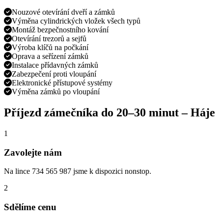
Nouzové otevírání dveří a zámků
Výměna cylindrických vložek všech typů
Montáž bezpečnostního kování
Otevírání trezorů a sejfů
Výroba klíčů na počkání
Oprava a seřízení zámků
Instalace přídavných zámků
Zabezpečení proti vloupání
Elektronické přístupové systémy
Výměna zámků po vloupání
Příjezd zámečníka do
20–30 minut
–
Háje
1
Zavolejte nám
Na lince 734 565 987 jsme k dispozici nonstop.
2
Sdělíme cenu