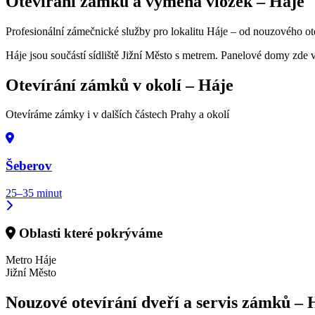
Otevírání zámků a výměna vložek –
Háje
Profesionální zámečnické služby pro lokalitu Háje – od nouzového ote
Háje jsou součástí sídliště Jižní Město s metrem. Panelové domy zd
Otevírání zámků v okolí –
Háje
Otevíráme zámky i v dalších částech Prahy a okolí
Šeberov
25–35 minut
Oblasti které pokrýváme
Metro Háje
Jižní Město
Nouzové otevírání dveří a servis zámků –