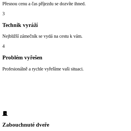
Přesnou cenu a čas příjezdu se dozvíte ihned.
3
Technik vyráží
Nejbližší zámečník se vydá na cestu k vám.
4
Problém vyřešen
Profesionálně a rychle vyřešíme vaši situaci.
Zabouchnuté dveře, ztracené klíče, vloupá
Každý den p
na nejčastějš
Zabouchnuté dveře