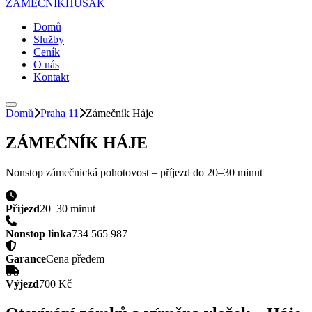
ZÁMEČNÍK
HUSAK
Domů
Služby
Ceník
O nás
Kontakt
Domů
Praha 11
Zámečník
Háje
ZÁMEČNÍK
HÁJE
Nonstop zámečnická pohotovost – příjezd do
20–30 minut
Příjezd
20–30 minut
Nonstop linka
734 565 987
Garance
Cena předem
Výjezd
700 Kč