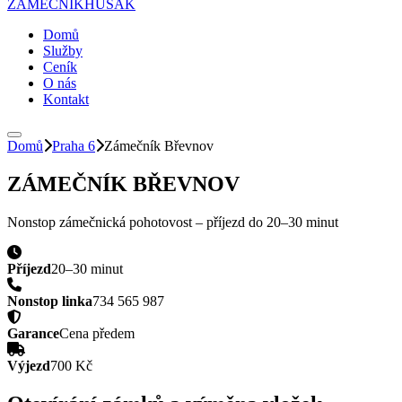
ZÁMEČNÍK
HUSAK
Domů
Služby
Ceník
O nás
Kontakt
Domů
Praha 6
Zámečník
Břevnov
ZÁMEČNÍK
BŘEVNOV
Nonstop zámečnická pohotovost – příjezd do
20–30 minut
Příjezd
20–30 minut
Nonstop linka
734 565 987
Garance
Cena předem
Výjezd
700 Kč