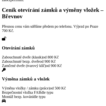
Ceník otevírání zámků a výměny vložek –
Břevnov
Přesnou cenu vám sdělíme předem po telefonu. Výjezd po Praze
700 Kč.
Otevírání zámků
Zabouchnuté dveře (klasik)
od 800 Kč
Zabouchnuté bezp. dveře
od 900 Kč
Zamčené dveře (tvarový klíč)
od 900 Kč
Výměna zámků a vložek
Výměna vložky / zámku (práce)
od 500 Kč
Bezpečnostní vložka FAB
dle typu
Montáž bezp. kování
dle typu