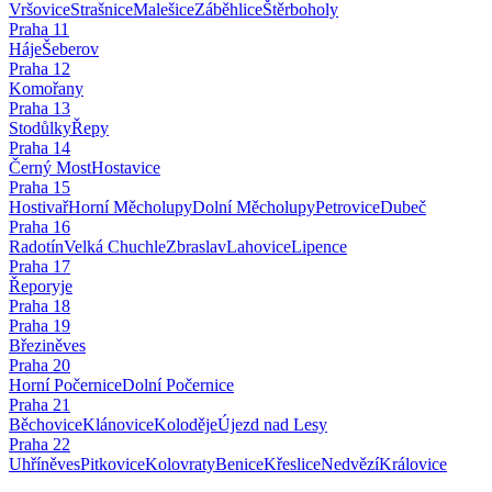
Vršovice
Strašnice
Malešice
Záběhlice
Štěrboholy
Praha
11
Háje
Šeberov
Praha
12
Komořany
Praha
13
Stodůlky
Řepy
Praha
14
Černý Most
Hostavice
Praha
15
Hostivař
Horní Měcholupy
Dolní Měcholupy
Petrovice
Dubeč
Praha
16
Radotín
Velká Chuchle
Zbraslav
Lahovice
Lipence
Praha
17
Řeporyje
Praha
18
Praha
19
Březiněves
Praha
20
Horní Počernice
Dolní Počernice
Praha
21
Běchovice
Klánovice
Koloděje
Újezd nad Lesy
Praha
22
Uhříněves
Pitkovice
Kolovraty
Benice
Křeslice
Nedvězí
Královice