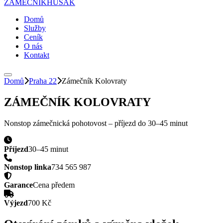
ZÁMEČNÍK
HUSAK
Domů
Služby
Ceník
O nás
Kontakt
Domů
Praha 22
Zámečník
Kolovraty
ZÁMEČNÍK
KOLOVRATY
Nonstop zámečnická pohotovost – příjezd do
30–45 minut
Příjezd
30–45 minut
Nonstop linka
734 565 987
Garance
Cena předem
Výjezd
700 Kč