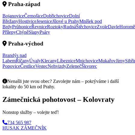
Praha-západ
Bojanovice
Černošice
Dobřichovice
Dolní
Břežany
Hostivice
Jesenice
Jílové u Prahy
Mníšek pod
Brdy
Průhonice
Řevnice
Roztoky
Rudná
Štěchovice
Zvole
Davle
Horomě
Přílepy
Chýně
Slapy
Psáry
Praha-východ
Brandýs nad
Labem
Říčany
Úvaly
Klecany
Líbeznice
Mnichovice
Mukařov
Jirny
Sibři
Popovice
Čestlice
Vestec
Nehvizdy
Zeleneč
Škvorec
Nenašli jste svou obec? Zavolejte nám – pokrýváme i další
lokality do 50 km od Prahy.
Zámečnická pohotovost – Kolovraty
Nonstop služby – volejte teď!
734 565 987
HUSAK
ZÁMEČNÍK