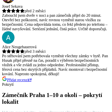
Josef Sekava
před 2 měsíci
Zabouchl jsem dveře v noci a pan zámečník přijel do 20 minut.
Otevřel bez poškození, navíc rovnou vyměnil starou vložku za
bezpečnostní.
Cena odpovídala tomu, co řekl předem po telefonu –
žádné navyšování. Seriózní jednání, čistá práce. Určitě doporučuji.
Alice Neugebauerová
před 3 měsíci
Po stěhování jsem potřebovala vyměnit všechny zámky v bytě. Pan
Husak přijel přesně na čas, poradil s výběrem bezpečnostních
vložek a vše zvládl za jedno odpoledne.
Profesionální přístup,
férová cena bez skrytých příplatků. Navíc montoval i bezpečnostní
kování. Naprosto spokojená, děkuji!
Přidat recenzi
Pokrytí
Zámečník Praha 1–10 a okolí – pokrytí
lokalit