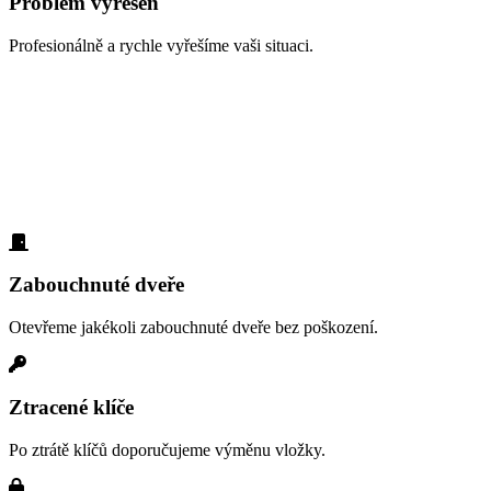
Problém vyřešen
Profesionálně a rychle vyřešíme vaši situaci.
Zabouchnuté dveře, ztracené klíče,
vloupání
S čím vám nejčastěji pomáháme v oblasti Kolovraty? Zde jsou
typické situace, které řešíme denně:
Zabouchnuté dveře
Otevřeme jakékoli zabouchnuté dveře bez poškození.
Ztracené klíče
Po ztrátě klíčů doporučujeme výměnu vložky.