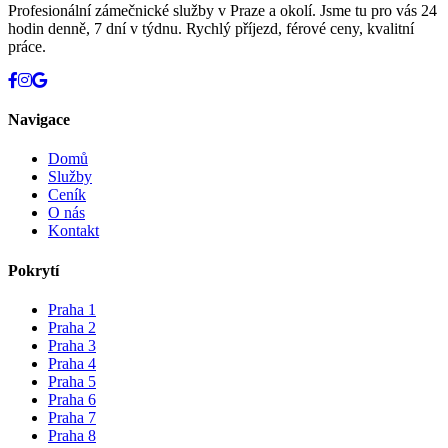
Profesionální zámečnické služby v Praze a okolí. Jsme tu pro vás 24
hodin denně, 7 dní v týdnu. Rychlý příjezd, férové ceny, kvalitní
práce.
Navigace
Domů
Služby
Ceník
O nás
Kontakt
Pokrytí
Praha 1
Praha 2
Praha 3
Praha 4
Praha 5
Praha 6
Praha 7
Praha 8