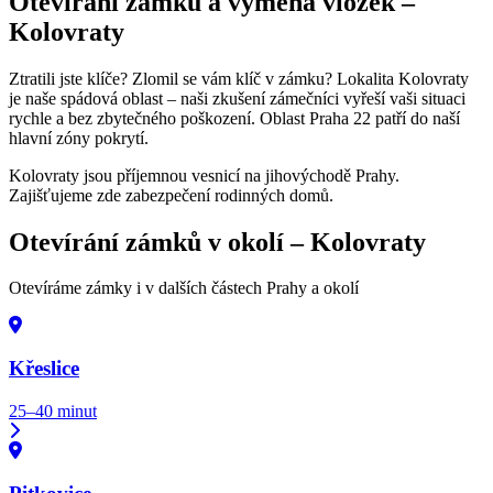
Otevírání zámků a výměna vložek –
Kolovraty
Ztratili jste klíče? Zlomil se vám klíč v zámku? Lokalita Kolovraty
je naše spádová oblast – naši zkušení zámečníci vyřeší vaši situaci
rychle a bez zbytečného poškození. Oblast Praha 22 patří do naší
hlavní zóny pokrytí.
Kolovraty jsou příjemnou vesnicí na jihovýchodě Prahy.
Zajišťujeme zde zabezpečení rodinných domů.
Otevírání zámků v okolí –
Kolovraty
Otevíráme zámky i v dalších částech Prahy a okolí
Křeslice
25–40 minut