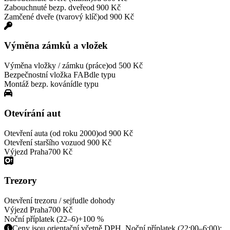
Zabouchnuté bezp. dveře
od 900 Kč
Zamčené dveře (tvarový klíč)
od 900 Kč
Výměna zámků a vložek
Výměna vložky / zámku (práce)
od 500 Kč
Bezpečnostní vložka FAB
dle typu
Montáž bezp. kování
dle typu
Otevírání aut
Otevření auta (od roku 2000)
od 900 Kč
Otevření staršího vozu
od 900 Kč
Výjezd Praha
700 Kč
Trezory
Otevření trezoru / sejfu
dle dohody
Výjezd Praha
700 Kč
Noční příplatek (22–6)
+100 %
Ceny jsou orientační včetně DPH. Noční příplatek (22:00–6:00):