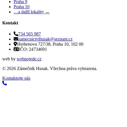
Praha 9
Praha 10
…a další lokality →
Kontakt
734 565 987
zamecnictvihusak@seznam.cz
Herbenova 727/38, Praha 10, 102 00
IČO: 24734691
web by
webpojede.cz
©
2026
Zámečník Husak. Všechna práva vyhrazena.
Kontaktujte nás