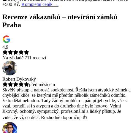
+500 Kč.
Kompletní ceník →
Recenze zákazníků – otevírání zámků
Praha
4.9
Na základě 711 recenzí
Robert Dykovský
před měsícem
Skvělý přístup a naprostá spokojenost. Řešila jsem atypický zámek a
chybějící klíče, se kterými mě předtím několik zámečníků odmítlo,
že to dělat nebudou.
Tady žádný problém – pán přijel rychle, vše si
vzal, poradil si i s atypem a do druhého dne bylo hotovo. Velmi
šikovný, ochotný, sympatický, profesionální a lidský přístup. Je
vidět, že ví, co dělá. Rozhodně doporučuji 👍