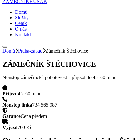
ZÁMEČNÍK
HUSAK
Domů
Služby
Ceník
O nás
Kontakt
Domů
Praha-západ
Zámečník
Štěchovice
ZÁMEČNÍK
ŠTĚCHOVICE
Nonstop zámečnická pohotovost – příjezd do
45–60 minut
Příjezd
45–60 minut
Nonstop linka
734 565 987
Garance
Cena předem
Výjezd
700 Kč