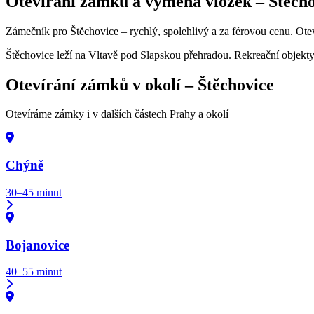
Otevírání zámků a výměna vložek –
Štěch
Zámečník pro Štěchovice – rychlý, spolehlivý a za férovou cenu. Ot
Štěchovice leží na Vltavě pod Slapskou přehradou. Rekreační objekt
Otevírání zámků v okolí –
Štěchovice
Otevíráme zámky i v dalších částech Prahy a okolí
Chýně
30–45 minut
Bojanovice
40–55 minut