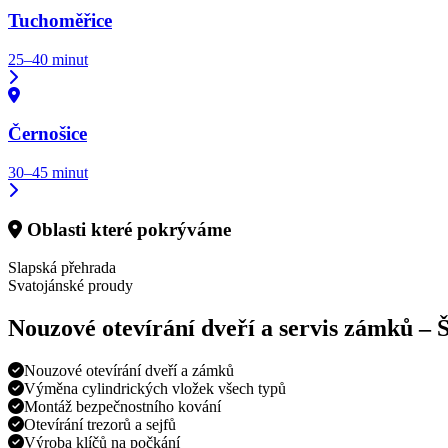
Tuchoměřice
25–40 minut
Černošice
30–45 minut
Oblasti které pokrýváme
Slapská přehrada
Svatojánské proudy
Nouzové otevírání dveří a servis zámků –
Š
Nouzové otevírání dveří a zámků
Výměna cylindrických vložek všech typů
Montáž bezpečnostního kování
Otevírání trezorů a sejfů
Výroba klíčů na počkání