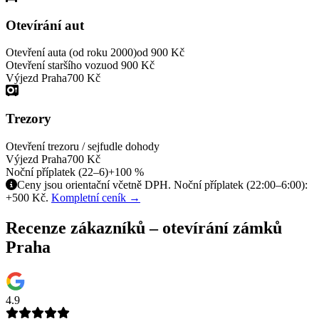
Otevírání aut
Otevření auta (od roku 2000)
od 900 Kč
Otevření staršího vozu
od 900 Kč
Výjezd Praha
700 Kč
Trezory
Otevření trezoru / sejfu
dle dohody
Výjezd Praha
700 Kč
Noční příplatek (22–6)
+100 %
Ceny jsou orientační včetně DPH. Noční příplatek (22:00–6:00):
+500 Kč.
Kompletní ceník →
Recenze zákazníků – otevírání zámků
Praha
4.9