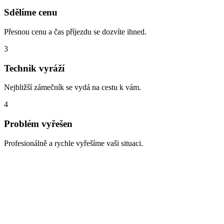
Sdělíme cenu
Přesnou cenu a čas příjezdu se dozvíte ihned.
3
Technik vyráží
Nejbližší zámečník se vydá na cestu k vám.
4
Problém vyřešen
Profesionálně a rychle vyřešíme vaši situaci.
Zabouchnuté dveře, ztracené klíče,
vloupání
Lokalita Košíře – nejčastěji se zde setkáváme s těmito situacemi. Na
všechny jsme připraveni a dokážeme je vyřešit rychle a
profesionálně: