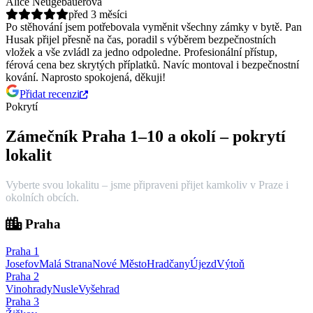
Alice Neugebauerová
před 3 měsíci
Po stěhování jsem potřebovala vyměnit všechny zámky v bytě. Pan
Husak přijel přesně na čas, poradil s výběrem bezpečnostních
vložek a vše zvládl za jedno odpoledne.
Profesionální přístup,
férová cena bez skrytých příplatků. Navíc montoval i bezpečnostní
kování. Naprosto spokojená, děkuji!
Přidat recenzi
Pokrytí
Zámečník Praha 1–10 a okolí – pokrytí
lokalit
Vyberte svou lokalitu – jsme připraveni přijet kamkoliv v Praze i
okolních obcích.
Praha
Praha
1
Josefov
Malá Strana
Nové Město
Hradčany
Újezd
Výtoň
Praha
2
Vinohrady
Nusle
Vyšehrad
Praha
3