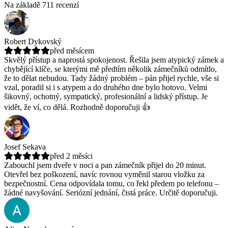
Na základě 711 recenzí
Robert Dykovský
před měsícem
Skvělý přístup a naprostá spokojenost. Řešila jsem atypický zámek a
chybějící klíče, se kterými mě předtím několik zámečníků odmítlo,
že to dělat nebudou.
Tady žádný problém – pán přijel rychle, vše si
vzal, poradil si i s atypem a do druhého dne bylo hotovo. Velmi
šikovný, ochotný, sympatický, profesionální a lidský přístup. Je
vidět, že ví, co dělá. Rozhodně doporučuji 👍
Josef Sekava
před 2 měsíci
Zabouchl jsem dveře v noci a pan zámečník přijel do 20 minut.
Otevřel bez poškození, navíc rovnou vyměnil starou vložku za
bezpečnostní.
Cena odpovídala tomu, co řekl předem po telefonu –
žádné navyšování. Seriózní jednání, čistá práce. Určitě doporučuji.