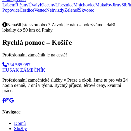
Labem
Říčany
Úvaly
Klecany
Líbeznice
Mnichovice
Mukařov
Jirny
Sibři
Popovice
Čestlice
Vestec
Nehvizdy
Zeleneč
Škvorec
Nenašli jste svou obec? Zavolejte nám – pokrýváme i další
lokality do 50 km od Prahy.
Rychlá pomoc – Košíře
Profesionální zámečník je na cestě!
734 565 987
HUSAK
ZÁMEČNÍK
Profesionální zámečnické služby v Praze a okolí. Jsme tu pro vás 24
hodin denně, 7 dní v týdnu. Rychlý příjezd, férové ceny, kvalitní
práce.
Navigace
Domů
Služby