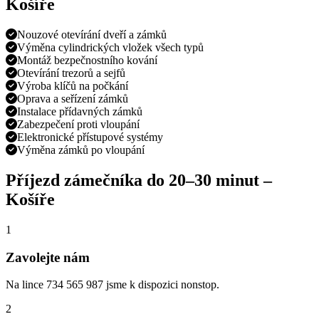
Košíře
Nouzové otevírání dveří a zámků
Výměna cylindrických vložek všech typů
Montáž bezpečnostního kování
Otevírání trezorů a sejfů
Výroba klíčů na počkání
Oprava a seřízení zámků
Instalace přídavných zámků
Zabezpečení proti vloupání
Elektronické přístupové systémy
Výměna zámků po vloupání
Příjezd zámečníka do
20–30 minut
–
Košíře
1
Zavolejte nám
Na lince 734 565 987 jsme k dispozici nonstop.
2