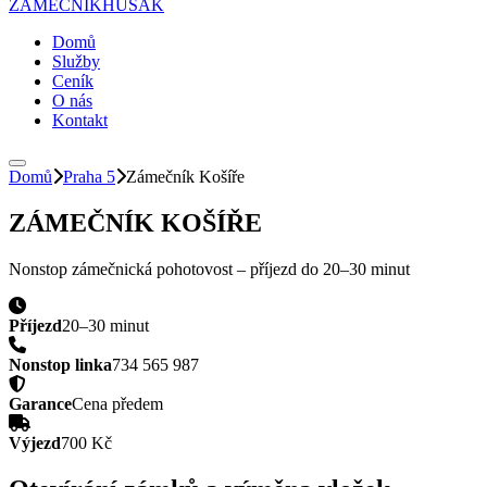
ZÁMEČNÍK
HUSAK
Domů
Služby
Ceník
O nás
Kontakt
Domů
Praha 5
Zámečník
Košíře
ZÁMEČNÍK
KOŠÍŘE
Nonstop zámečnická pohotovost – příjezd do
20–30 minut
Příjezd
20–30 minut
Nonstop linka
734 565 987
Garance
Cena předem
Výjezd
700 Kč