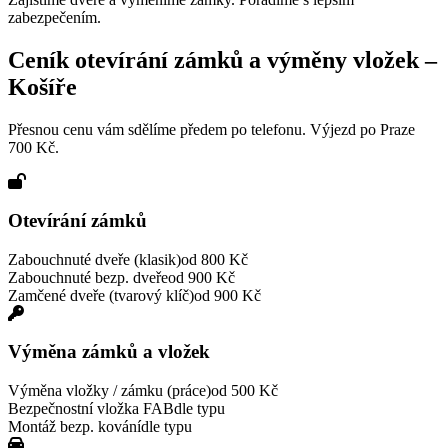
zabezpečením.
Ceník otevírání zámků a výměny vložek –
Košíře
Přesnou cenu vám sdělíme předem po telefonu. Výjezd po Praze
700 Kč.
Otevírání zámků
Zabouchnuté dveře (klasik)
od 800 Kč
Zabouchnuté bezp. dveře
od 900 Kč
Zamčené dveře (tvarový klíč)
od 900 Kč
Výměna zámků a vložek
Výměna vložky / zámku (práce)
od 500 Kč
Bezpečnostní vložka FAB
dle typu
Montáž bezp. kování
dle typu