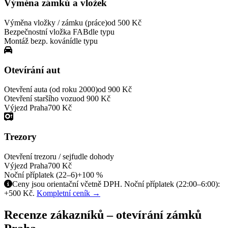
Výměna zámků a vložek
Výměna vložky / zámku (práce)
od 500 Kč
Bezpečnostní vložka FAB
dle typu
Montáž bezp. kování
dle typu
Otevírání aut
Otevření auta (od roku 2000)
od 900 Kč
Otevření staršího vozu
od 900 Kč
Výjezd Praha
700 Kč
Trezory
Otevření trezoru / sejfu
dle dohody
Výjezd Praha
700 Kč
Noční příplatek (22–6)
+100 %
Ceny jsou orientační včetně DPH. Noční příplatek (22:00–6:00):
+500 Kč.
Kompletní ceník →
Recenze zákazníků – otevírání zámků