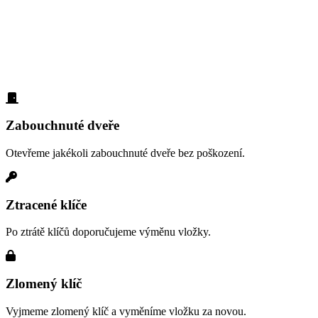
vloupání
Lokalita Černý Most – nejčastěji se zde setkáváme s těmito
situacemi. Na všechny jsme připraveni a dokážeme je vyřešit rychle
a profesionálně:
Zabouchnuté dveře
Otevřeme jakékoli zabouchnuté dveře bez poškození.
Ztracené klíče
Po ztrátě klíčů doporučujeme výměnu vložky.
Zlomený klíč
Vyjmeme zlomený klíč a vyměníme vložku za novou.