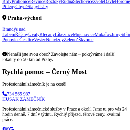
Brdy
Průhonice
Řevnice
Roztoky
Rudná
Štěchovice
Zvole
Davle
Horomě
Přílepy
Chýně
Slapy
Psáry
Praha-východ
Brandýs nad
Labem
Říčany
Úvaly
Klecany
Líbeznice
Mnichovice
Mukařov
Jirny
Sibři
Popovice
Čestlice
Vestec
Nehvizdy
Zeleneč
Škvorec
Nenašli jste svou obec? Zavolejte nám – pokrýváme i další
lokality do 50 km od Prahy.
Rychlá pomoc – Černý Most
Profesionální zámečník je na cestě!
734 565 987
HUSAK
ZÁMEČNÍK
Profesionální zámečnické služby v Praze a okolí. Jsme tu pro vás 24
hodin denně, 7 dní v týdnu. Rychlý příjezd, férové ceny, kvalitní
práce.