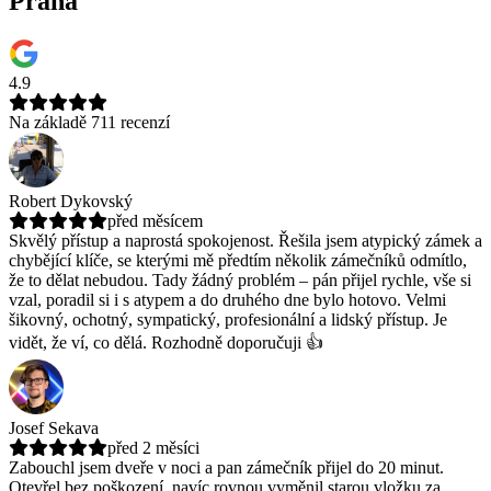
Praha
4.9
Na základě 711 recenzí
Robert Dykovský
před měsícem
Skvělý přístup a naprostá spokojenost. Řešila jsem atypický zámek a
chybějící klíče, se kterými mě předtím několik zámečníků odmítlo,
že to dělat nebudou.
Tady žádný problém – pán přijel rychle, vše si
vzal, poradil si i s atypem a do druhého dne bylo hotovo. Velmi
šikovný, ochotný, sympatický, profesionální a lidský přístup. Je
vidět, že ví, co dělá. Rozhodně doporučuji 👍
Josef Sekava
před 2 měsíci
Zabouchl jsem dveře v noci a pan zámečník přijel do 20 minut.
Otevřel bez poškození, navíc rovnou vyměnil starou vložku za