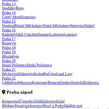
Praha
13
Stodůlky
Řepy
Praha
14
Černý Most
Hostavice
Praha
15
Hostivař
Horní Měcholupy
Dolní Měcholupy
Petrovice
Dubeč
Praha
16
Radotín
Velká Chuchle
Zbraslav
Lahovice
Lipence
Praha
17
Řeporyje
Praha
18
Praha
19
Březiněves
Praha
20
Horní Počernice
Dolní Počernice
Praha
21
Běchovice
Klánovice
Koloděje
Újezd nad Lesy
Praha
22
Uhříněves
Pitkovice
Kolovraty
Benice
Křeslice
Nedvězí
Královice
Praha-západ
Bojanovice
Černošice
Dobřichovice
Dolní
Břežany
Hostivice
Jesenice
Jílové u Prahy
Mníšek pod