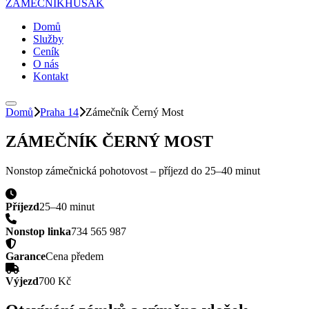
ZÁMEČNÍK
HUSAK
Domů
Služby
Ceník
O nás
Kontakt
Domů
Praha 14
Zámečník
Černý Most
ZÁMEČNÍK
ČERNÝ MOST
Nonstop zámečnická pohotovost – příjezd do
25–40 minut
Příjezd
25–40 minut
Nonstop linka
734 565 987
Garance
Cena předem
Výjezd
700 Kč