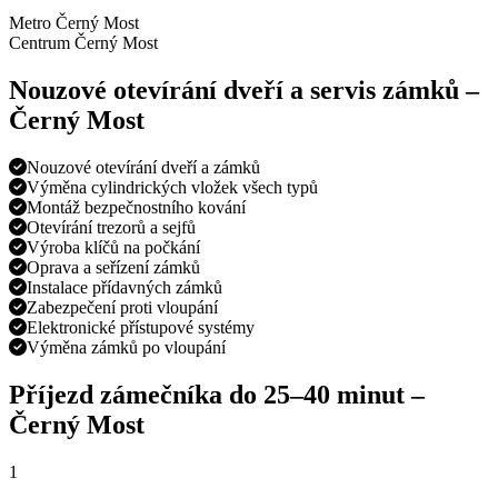
Metro Černý Most
Centrum Černý Most
Nouzové otevírání dveří a servis zámků –
Černý Most
Nouzové otevírání dveří a zámků
Výměna cylindrických vložek všech typů
Montáž bezpečnostního kování
Otevírání trezorů a sejfů
Výroba klíčů na počkání
Oprava a seřízení zámků
Instalace přídavných zámků
Zabezpečení proti vloupání
Elektronické přístupové systémy
Výměna zámků po vloupání
Příjezd zámečníka do
25–40 minut
–
Černý Most
1