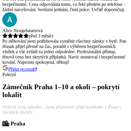
bezpečnostní.
Cena odpovídala tomu, co řekl předem po telefonu –
žádné navyšování. Seriózní jednání, čistá práce. Určitě doporučuji.
Alice Neugebauerová
před 3 měsíci
Po stěhování jsem potřebovala vyměnit všechny zámky v bytě. Pan
Husak přijel přesně na čas, poradil s výběrem bezpečnostních
vložek a vše zvládl za jedno odpoledne.
Profesionální přístup,
férová cena bez skrytých příplatků. Navíc montoval i bezpečnostní
kování. Naprosto spokojená, děkuji!
Přidat recenzi
Pokrytí
Zámečník Praha 1–10 a okolí – pokrytí
lokalit
Vyberte svou lokalitu – jsme připraveni přijet kamkoliv v Praze i
okolních obcích.
Praha