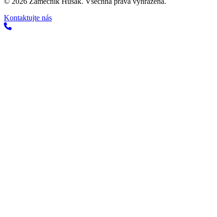
©
2026
Zámečník Husak. Všechna práva vyhrazena.
Kontaktujte nás