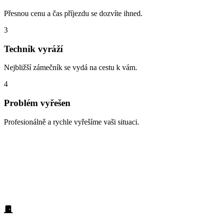
Přesnou cenu a čas příjezdu se dozvíte ihned.
3
Technik vyráží
Nejbližší zámečník se vydá na cestu k vám.
4
Problém vyřešen
Profesionálně a rychle vyřešíme vaši situaci.
Zabouchnuté dveře, ztracené klíče,
vloupání
Každý den pomáháme lidem z lokality Chýně s různými
zámečnickými problémy. Podívejte se na nejčastější situace: