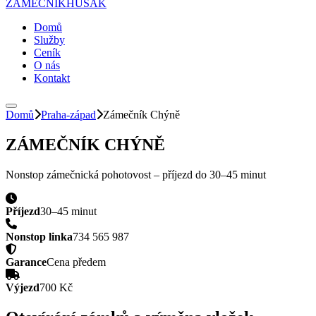
ZÁMEČNÍK
HUSAK
Domů
Služby
Ceník
O nás
Kontakt
Domů
Praha-západ
Zámečník
Chýně
ZÁMEČNÍK
CHÝNĚ
Nonstop zámečnická pohotovost – příjezd do
30–45 minut
Příjezd
30–45 minut
Nonstop linka
734 565 987
Garance
Cena předem
Výjezd
700 Kč