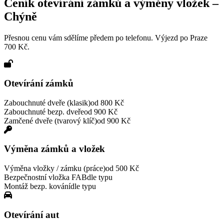
Ceník otevírání zámků a výměny vložek –
Chýně
Přesnou cenu vám sdělíme předem po telefonu. Výjezd po Praze
700 Kč.
Otevírání zámků
Zabouchnuté dveře (klasik)
od 800 Kč
Zabouchnuté bezp. dveře
od 900 Kč
Zamčené dveře (tvarový klíč)
od 900 Kč
Výměna zámků a vložek
Výměna vložky / zámku (práce)
od 500 Kč
Bezpečnostní vložka FAB
dle typu
Montáž bezp. kování
dle typu
Otevírání aut