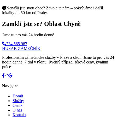
Nenašli jste svou obec? Zavolejte nám – pokrýváme i další
lokality do 50 km od Prahy.
Zamkli jste se? Oblast Chýně
Jsme tu pro vás 24 hodin denně.
734 565 987
HUSAK
ZÁMEČNÍK
Profesionální zámečnické služby v Praze a okolí. Jsme tu pro vás 24
hodin denně, 7 dní v týdnu. Rychlý příjezd, férové ceny, kvalitní
práce.
Navigace
Domů
Služby
Ceník
O nás
Kontakt