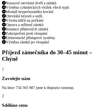
Nouzové otevírání dveří a zámků
Výměna cylindrických vložek všech typů
Montáž bezpečnostního kování
Otevírání trezorů a sejfů
Výroba klíčů na počkání
Oprava a seřízení zámků
Instalace přídavných zámků
Zabezpečení proti vloupání
Elektronické přístupové systémy
Výměna zámků po vloupání
Příjezd zámečníka do
30–45 minut
–
Chýně
1
Zavolejte nám
Na lince 734 565 987 jsme k dispozici nonstop.
2
Sdělíme cenu