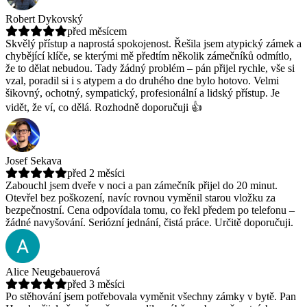
Robert Dykovský
před měsícem
Skvělý přístup a naprostá spokojenost. Řešila jsem atypický zámek a
chybějící klíče, se kterými mě předtím několik zámečníků odmítlo,
že to dělat nebudou.
Tady žádný problém – pán přijel rychle, vše si
vzal, poradil si i s atypem a do druhého dne bylo hotovo. Velmi
šikovný, ochotný, sympatický, profesionální a lidský přístup. Je
vidět, že ví, co dělá. Rozhodně doporučuji 👍
Josef Sekava
před 2 měsíci
Zabouchl jsem dveře v noci a pan zámečník přijel do 20 minut.
Otevřel bez poškození, navíc rovnou vyměnil starou vložku za
bezpečnostní.
Cena odpovídala tomu, co řekl předem po telefonu –
žádné navyšování. Seriózní jednání, čistá práce. Určitě doporučuji.
Alice Neugebauerová
před 3 měsíci
Po stěhování jsem potřebovala vyměnit všechny zámky v bytě. Pan