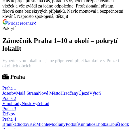
Husak přijel přesně na čas, poradil s výběrem bezpečnostních
vložek a vše zvládl za jedno odpoledne.
Profesionální přístup,
férová cena bez skrytých příplatků. Navíc montoval i bezpečnostní
kování. Naprosto spokojená, děkuji!
Přidat recenzi
Pokrytí
Zámečník Praha 1–10 a okolí – pokrytí
lokalit
Vyberte svou lokalitu – jsme připraveni přijet kamkoliv v Praze i
okolních obcích.
Praha
Praha
1
Josefov
Malá Strana
Nové Město
Hradčany
Újezd
Výtoň
Praha
2
Vinohrady
Nusle
Vyšehrad
Praha
3
Žižkov
Praha
4
Braník
Chodov
Krč
Michle
Modřany
Podolí
Kunratice
Lhotka
Libuš
Hodk