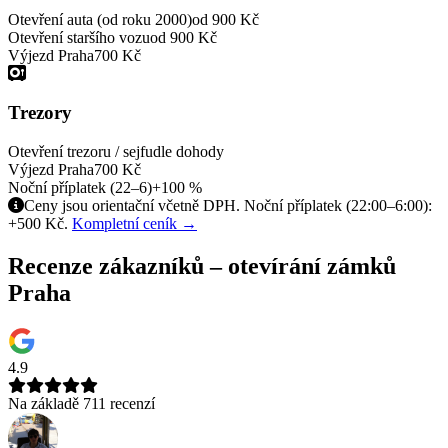
Otevření auta (od roku 2000)
od 900 Kč
Otevření staršího vozu
od 900 Kč
Výjezd Praha
700 Kč
Trezory
Otevření trezoru / sejfu
dle dohody
Výjezd Praha
700 Kč
Noční příplatek (22–6)
+100 %
Ceny jsou orientační včetně DPH. Noční příplatek (22:00–6:00):
+500 Kč.
Kompletní ceník →
Recenze zákazníků – otevírání zámků
Praha
4.9
Na základě 711 recenzí