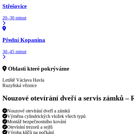
Střešovice
20–30 minut
Přední Kopanina
30–45 minut
Oblasti které pokrýváme
Letiště Václava Havla
Ruzyňská věznice
Nouzové otevírání dveří a servis zámků –
Nouzové otevírání dveří a zámků
Výměna cylindrických vložek všech typů
Montáž bezpečnostního kování
Otevírání trezorů a sejfů
Výroba klíčů na počkání