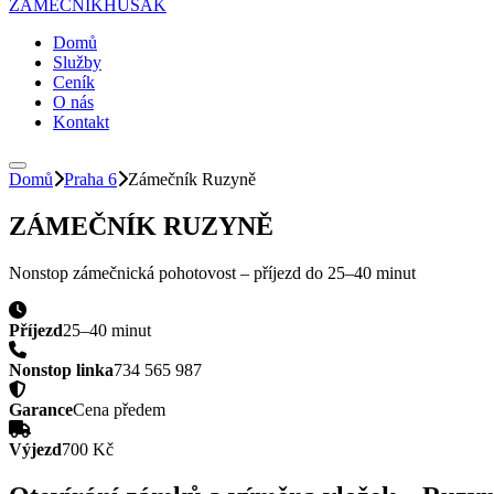
ZÁMEČNÍK
HUSAK
Domů
Služby
Ceník
O nás
Kontakt
Domů
Praha 6
Zámečník
Ruzyně
ZÁMEČNÍK
RUZYNĚ
Nonstop zámečnická pohotovost – příjezd do
25–40 minut
Příjezd
25–40 minut
Nonstop linka
734 565 987
Garance
Cena předem
Výjezd
700 Kč