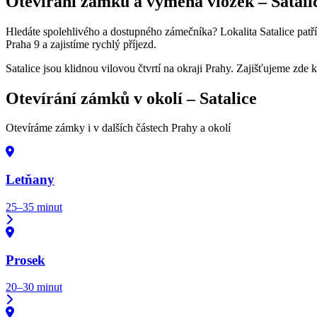
Otevírání zámků a výměna vložek –
Satali
Hledáte spolehlivého a dostupného zámečníka? Lokalita Satalice patří 
Praha 9 a zajistíme rychlý příjezd.
Satalice jsou klidnou vilovou čtvrtí na okraji Prahy. Zajišťujeme zd
Otevírání zámků v okolí –
Satalice
Otevíráme zámky i v dalších částech Prahy a okolí
Letňany
25–35 minut
Prosek
20–30 minut