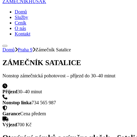
ZÁMEČNÍK
HUSAK
Domů
Služby
Ceník
O nás
Kontakt
Domů
Praha 9
Zámečník
Satalice
ZÁMEČNÍK
SATALICE
Nonstop zámečnická pohotovost – příjezd do
30–40 minut
Příjezd
30–40 minut
Nonstop linka
734 565 987
Garance
Cena předem
Výjezd
700 Kč