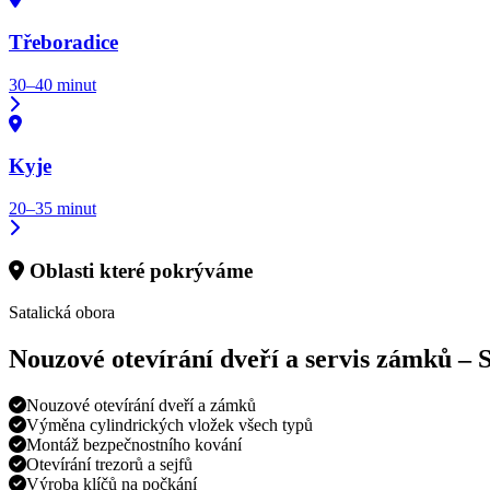
Třeboradice
30–40 minut
Kyje
20–35 minut
Oblasti které pokrýváme
Satalická obora
Nouzové otevírání dveří a servis zámků –
S
Nouzové otevírání dveří a zámků
Výměna cylindrických vložek všech typů
Montáž bezpečnostního kování
Otevírání trezorů a sejfů
Výroba klíčů na počkání