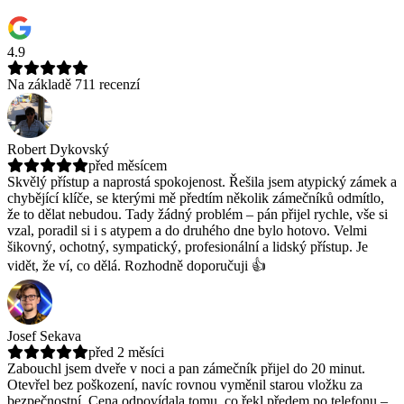
4.9
Na základě 711 recenzí
Robert Dykovský
před měsícem
Skvělý přístup a naprostá spokojenost. Řešila jsem atypický zámek a
chybějící klíče, se kterými mě předtím několik zámečníků odmítlo,
že to dělat nebudou.
Tady žádný problém – pán přijel rychle, vše si
vzal, poradil si i s atypem a do druhého dne bylo hotovo. Velmi
šikovný, ochotný, sympatický, profesionální a lidský přístup. Je
vidět, že ví, co dělá. Rozhodně doporučuji 👍
Josef Sekava
před 2 měsíci
Zabouchl jsem dveře v noci a pan zámečník přijel do 20 minut.
Otevřel bez poškození, navíc rovnou vyměnil starou vložku za
bezpečnostní.
Cena odpovídala tomu, co řekl předem po telefonu –