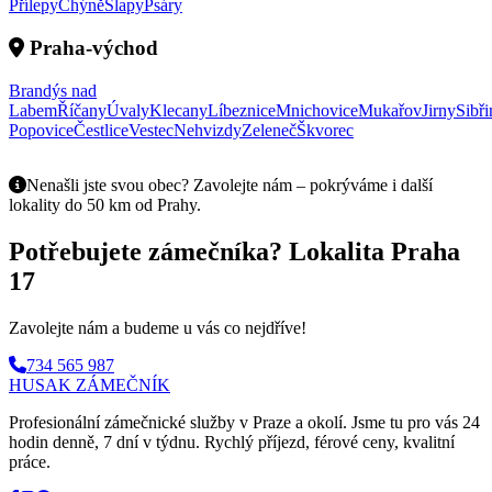
Přílepy
Chýně
Slapy
Psáry
Praha-východ
Brandýs nad
Labem
Říčany
Úvaly
Klecany
Líbeznice
Mnichovice
Mukařov
Jirny
Sibři
Popovice
Čestlice
Vestec
Nehvizdy
Zeleneč
Škvorec
Nenašli jste svou obec? Zavolejte nám – pokrýváme i další
lokality do 50 km od Prahy.
Potřebujete zámečníka? Lokalita Praha
17
Zavolejte nám a budeme u vás co nejdříve!
734 565 987
HUSAK
ZÁMEČNÍK
Profesionální zámečnické služby v Praze a okolí. Jsme tu pro vás 24
hodin denně, 7 dní v týdnu. Rychlý příjezd, férové ceny, kvalitní
práce.