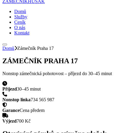
ZÁMEČNÍK
HUSAK
Domů
Služby
Ceník
O nás
Kontakt
Domů
Zámečník
Praha 17
ZÁMEČNÍK
PRAHA 17
Nonstop zámečnická pohotovost – příjezd do
30–45 minut
Příjezd
30–45 minut
Nonstop linka
734 565 987
Garance
Cena předem
Výjezd
700 Kč