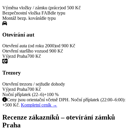
Výměna vložky / zámku (práce)
od 500 Kč
Bezpečnostní vložka FAB
dle typu
Montáž bezp. kování
dle typu
Otevírání aut
Otevření auta (od roku 2000)
od 900 Kč
Otevření staršího vozu
od 900 Kč
Výjezd Praha
700 Kč
Trezory
Otevření trezoru / sejfu
dle dohody
Výjezd Praha
700 Kč
Noční příplatek (22–6)
+100 %
Ceny jsou orientační včetně DPH. Noční příplatek (22:00–6:00):
+500 Kč.
Kompletní ceník →
Recenze zákazníků – otevírání zámků
Praha