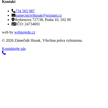
Kontakt
734 565 987
zamecnictvihusak@seznam.cz
Herbenova 727/38, Praha 10, 102 00
IČO: 24734691
web by
webpojede.cz
©
2026
Zámečník Husak. Všechna práva vyhrazena.
Kontaktujte nás