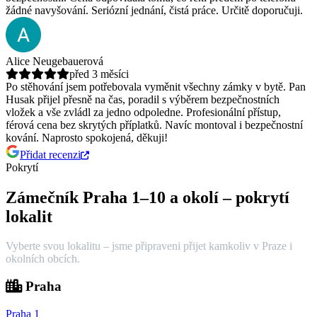
žádné navyšování. Seriózní jednání, čistá práce. Určitě doporučuji.
Alice Neugebauerová
před 3 měsíci
Po stěhování jsem potřebovala vyměnit všechny zámky v bytě. Pan
Husak přijel přesně na čas, poradil s výběrem bezpečnostních
vložek a vše zvládl za jedno odpoledne.
Profesionální přístup,
férová cena bez skrytých příplatků. Navíc montoval i bezpečnostní
kování. Naprosto spokojená, děkuji!
Přidat recenzi
Pokrytí
Zámečník Praha 1–10 a okolí – pokrytí
lokalit
Vyberte svou lokalitu – jsme připraveni přijet kamkoliv v Praze i
okolních obcích.
Praha
Praha
1