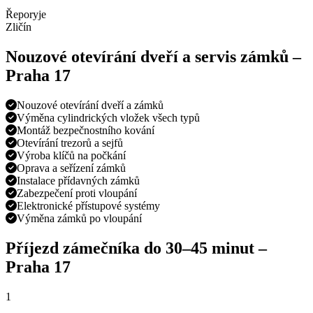
Řeporyje
Zličín
Nouzové otevírání dveří a servis zámků –
Praha 17
Nouzové otevírání dveří a zámků
Výměna cylindrických vložek všech typů
Montáž bezpečnostního kování
Otevírání trezorů a sejfů
Výroba klíčů na počkání
Oprava a seřízení zámků
Instalace přídavných zámků
Zabezpečení proti vloupání
Elektronické přístupové systémy
Výměna zámků po vloupání
Příjezd zámečníka do
30–45 minut
–
Praha 17
1