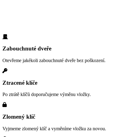
vloupání
Každý den pomáháme lidem z lokality Praha 17 s různými
zámečnickými problémy. Podívejte se na nejčastější situace:
Zabouchnuté dveře
Otevřeme jakékoli zabouchnuté dveře bez poškození.
Ztracené klíče
Po ztrátě klíčů doporučujeme výměnu vložky.
Zlomený klíč
Vyjmeme zlomený klíč a vyměníme vložku za novou.