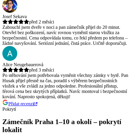
Josef Sekava
před 2 měsíci
Zabouchl jsem dveře v noci a pan zámečník přijel do 20 minut.
Otevřel bez poškození, navíc rovnou vyměnil starou vložku za
bezpečnostní.
Cena odpovídala tomu, co řekl předem po telefonu –
žádné navyšování. Seriózní jednání, čistá práce. Určitě doporučuji.
Alice Neugebauerová
před 3 měsíci
Po stěhování jsem potřebovala vyměnit všechny zámky v bytě. Pan
Husak přijel přesně na čas, poradil s výběrem bezpečnostních
vložek a vše zvládl za jedno odpoledne.
Profesionální přístup,
férová cena bez skrytých příplatků. Navíc montoval i bezpečnostní
kování. Naprosto spokojená, děkuji!
Přidat recenzi
Pokrytí
Zámečník Praha 1–10 a okolí – pokrytí
lokalit