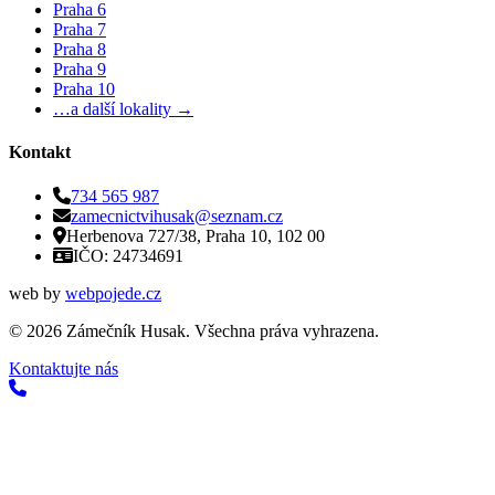
Praha 6
Praha 7
Praha 8
Praha 9
Praha 10
…a další lokality →
Kontakt
734 565 987
zamecnictvihusak@seznam.cz
Herbenova 727/38, Praha 10, 102 00
IČO: 24734691
web by
webpojede.cz
©
2026
Zámečník Husak. Všechna práva vyhrazena.
Kontaktujte nás