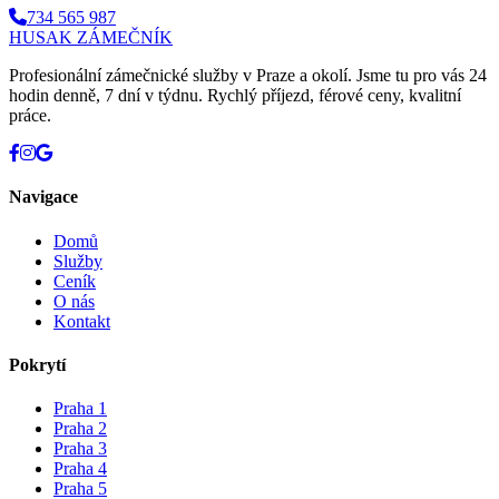
734 565 987
HUSAK
ZÁMEČNÍK
Profesionální zámečnické služby v Praze a okolí. Jsme tu pro vás 24
hodin denně, 7 dní v týdnu. Rychlý příjezd, férové ceny, kvalitní
práce.
Navigace
Domů
Služby
Ceník
O nás
Kontakt
Pokrytí
Praha 1
Praha 2
Praha 3
Praha 4
Praha 5