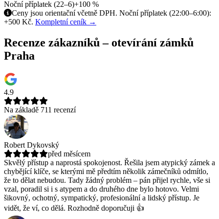
Noční příplatek (22–6)
+100 %
Ceny jsou orientační včetně DPH. Noční příplatek (22:00–6:00):
+500 Kč.
Kompletní ceník →
Recenze zákazníků – otevírání zámků
Praha
4.9
Na základě 711 recenzí
Robert Dykovský
před měsícem
Skvělý přístup a naprostá spokojenost. Řešila jsem atypický zámek a
chybějící klíče, se kterými mě předtím několik zámečníků odmítlo,
že to dělat nebudou.
Tady žádný problém – pán přijel rychle, vše si
vzal, poradil si i s atypem a do druhého dne bylo hotovo. Velmi
šikovný, ochotný, sympatický, profesionální a lidský přístup. Je
vidět, že ví, co dělá. Rozhodně doporučuji 👍