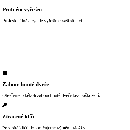
Problém vyřešen
Profesionálně a rychle vyřešíme vaši situaci.
Zabouchnuté dveře, ztracené klíče,
vloupání
Každý den pomáháme lidem z lokality Praha 20 s různými
zámečnickými problémy. Podívejte se na nejčastější situace:
Zabouchnuté dveře
Otevřeme jakékoli zabouchnuté dveře bez poškození.
Ztracené klíče
Po ztrátě klíčů doporučujeme výměnu vložky.