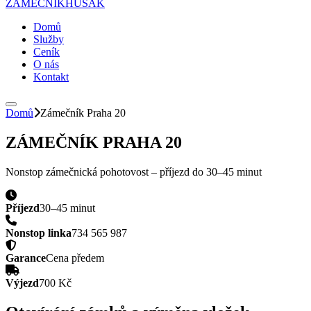
ZÁMEČNÍK
HUSAK
Domů
Služby
Ceník
O nás
Kontakt
Domů
Zámečník
Praha 20
ZÁMEČNÍK
PRAHA 20
Nonstop zámečnická pohotovost – příjezd do
30–45 minut
Příjezd
30–45 minut
Nonstop linka
734 565 987
Garance
Cena předem
Výjezd
700 Kč