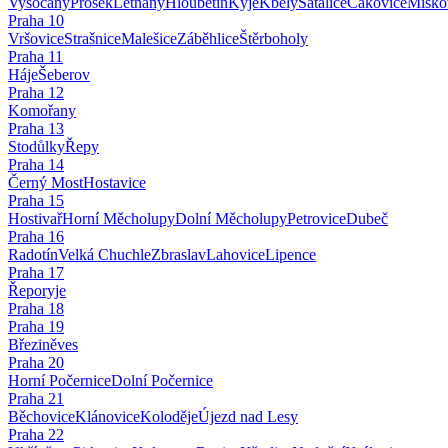
Vysočany
Prosek
Letňany
Hloubětín
Kyje
Kbely
Satalice
Čakovice
Miško
Praha
10
Vršovice
Strašnice
Malešice
Záběhlice
Štěrboholy
Praha
11
Háje
Šeberov
Praha
12
Komořany
Praha
13
Stodůlky
Řepy
Praha
14
Černý Most
Hostavice
Praha
15
Hostivař
Horní Měcholupy
Dolní Měcholupy
Petrovice
Dubeč
Praha
16
Radotín
Velká Chuchle
Zbraslav
Lahovice
Lipence
Praha
17
Řeporyje
Praha
18
Praha
19
Březiněves
Praha
20
Horní Počernice
Dolní Počernice
Praha
21
Běchovice
Klánovice
Koloděje
Újezd nad Lesy
Praha
22