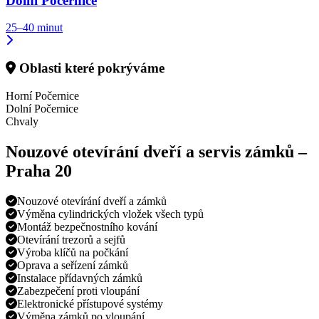
Dolní Počernice
25–40 minut
Oblasti které pokrýváme
Horní Počernice
Dolní Počernice
Chvaly
Nouzové otevírání dveří a servis zámků –
Praha 20
Nouzové otevírání dveří a zámků
Výměna cylindrických vložek všech typů
Montáž bezpečnostního kování
Otevírání trezorů a sejfů
Výroba klíčů na počkání
Oprava a seřízení zámků
Instalace přídavných zámků
Zabezpečení proti vloupání
Elektronické přístupové systémy
Výměna zámků po vloupání