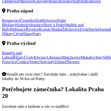
Uhříněves
Pitkovice
Kolovraty
Benice
Křeslice
Nedvězí
Královice
Praha-západ
Bojanovice
Černošice
Dobřichovice
Dolní
Břežany
Hostivice
Jesenice
Jílové u Prahy
Mníšek pod
Brdy
Průhonice
Řevnice
Roztoky
Rudná
Štěchovice
Zvole
Davle
Horomě
Přílepy
Chýně
Slapy
Psáry
Praha-východ
Brandýs nad
Labem
Říčany
Úvaly
Klecany
Líbeznice
Mnichovice
Mukařov
Jirny
Sibři
Popovice
Čestlice
Vestec
Nehvizdy
Zeleneč
Škvorec
Nenašli jste svou obec? Zavolejte nám – pokrýváme i další
lokality do 50 km od Prahy.
Potřebujete zámečníka? Lokalita Praha
20
Zavolejte nám a budeme u vás co nejdříve!