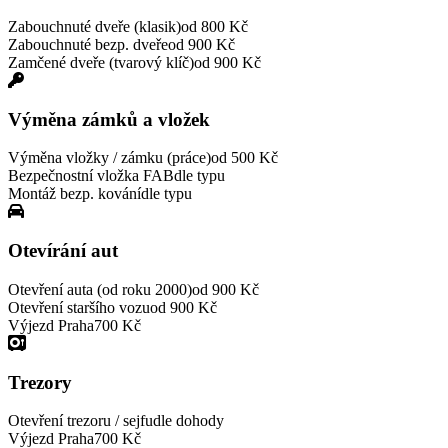
Zabouchnuté dveře (klasik)
od 800 Kč
Zabouchnuté bezp. dveře
od 900 Kč
Zamčené dveře (tvarový klíč)
od 900 Kč
Výměna zámků a vložek
Výměna vložky / zámku (práce)
od 500 Kč
Bezpečnostní vložka FAB
dle typu
Montáž bezp. kování
dle typu
Otevírání aut
Otevření auta (od roku 2000)
od 900 Kč
Otevření staršího vozu
od 900 Kč
Výjezd Praha
700 Kč
Trezory
Otevření trezoru / sejfu
dle dohody
Výjezd Praha
700 Kč