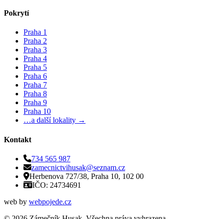
Pokrytí
Praha 1
Praha 2
Praha 3
Praha 4
Praha 5
Praha 6
Praha 7
Praha 8
Praha 9
Praha 10
…a další lokality →
Kontakt
734 565 987
zamecnictvihusak@seznam.cz
Herbenova 727/38, Praha 10, 102 00
IČO: 24734691
web by
webpojede.cz
©
2026
Zámečník Husak. Všechna práva vyhrazena.