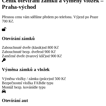
Ceník otevírání zámků a výměny vložek –
Praha-východ
Přesnou cenu vám sdělíme předem po telefonu. Výjezd po Praze
700 Kč.
Otevírání zámků
Zabouchnuté dveře (klasik)
od 800 Kč
Zabouchnuté bezp. dveře
od 900 Kč
Zamčené dveře (tvarový klíč)
od 900 Kč
Výměna zámků a vložek
Výměna vložky / zámku (práce)
od 500 Kč
Bezpečnostní vložka FAB
dle typu
Montáž bezp. kování
dle typu
Otevírání aut