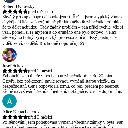
Robert Dykovský
před měsícem
Skvělý přístup a naprostá spokojenost. Řešila jsem atypický zámek a
chybějící klíče, se kterými mě předtím několik zámečníků odmítlo,
že to dělat nebudou.
Tady žádný problém – pán přijel rychle, vše si
vzal, poradil si i s atypem a do druhého dne bylo hotovo. Velmi
šikovný, ochotný, sympatický, profesionální a lidský přístup. Je
vidět, že ví, co dělá. Rozhodně doporučuji 👍
Josef Sekava
před 2 měsíci
Zabouchl jsem dveře v noci a pan zámečník přijel do 20 minut.
Otevřel bez poškození, navíc rovnou vyměnil starou vložku za
bezpečnostní.
Cena odpovídala tomu, co řekl předem po telefonu –
žádné navyšování. Seriózní jednání, čistá práce. Určitě doporučuji.
Alice Neugebauerová
před 3 měsíci
Po stěhování jsem potřebovala vyměnit všechny zámky v bytě. Pan
Husak přijel přesně na čas, poradil s výběrem bezpečnostních