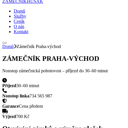
ZÁMEČNÍK
HUSAK
Domů
Služby
Ceník
O nás
Kontakt
Domů
Zámečník
Praha-východ
ZÁMEČNÍK
PRAHA-VÝCHOD
Nonstop zámečnická pohotovost – příjezd do
30–60 minut
Příjezd
30–60 minut
Nonstop linka
734 565 987
Garance
Cena předem
Výjezd
700 Kč