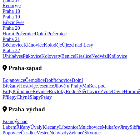
Řeporyje
Praha
18
Praha
19
Březiněves
Praha
20
Horní Počernice
Dolní Počernice
Praha
21
Běchovice
Klánovice
Koloděje
Újezd nad Lesy
Praha
22
Uhříněves
Pitkovice
Kolovraty
Benice
Křeslice
Nedvězí
Královice
Praha-západ
Bojanovice
Černošice
Dobřichovice
Dolní
Břežany
Hostivice
Jesenice
Jílové u Prahy
Mníšek pod
Brdy
Průhonice
Řevnice
Roztoky
Rudná
Štěchovice
Zvole
Davle
Horomě
Přílepy
Chýně
Slapy
Psáry
Praha-východ
Brandýs nad
Labem
Říčany
Úvaly
Klecany
Líbeznice
Mnichovice
Mukařov
Jirny
Sibři
Popovice
Čestlice
Vestec
Nehvizdy
Zeleneč
Škvorec