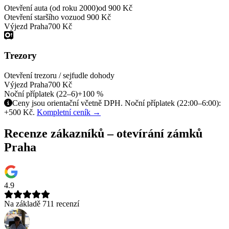
Otevření auta (od roku 2000)
od 900 Kč
Otevření staršího vozu
od 900 Kč
Výjezd Praha
700 Kč
Trezory
Otevření trezoru / sejfu
dle dohody
Výjezd Praha
700 Kč
Noční příplatek (22–6)
+100 %
Ceny jsou orientační včetně DPH. Noční příplatek (22:00–6:00):
+500 Kč.
Kompletní ceník →
Recenze zákazníků – otevírání zámků
Praha
4.9
Na základě 711 recenzí