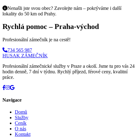
Nenašli jste svou obec? Zavolejte nám – pokrýváme i další
lokality do 50 km od Prahy.
Rychlá pomoc – Praha-východ
Profesionální zámečník je na cestě!
734 565 987
HUSAK
ZÁMEČNÍK
Profesionální zámečnické služby v Praze a okolí. Jsme tu pro vás 24
hodin denně, 7 dní v týdnu. Rychlý příjezd, férové ceny, kvalitní
práce.
Navigace
Domů
Služby
Ceník
O nás
Kontakt