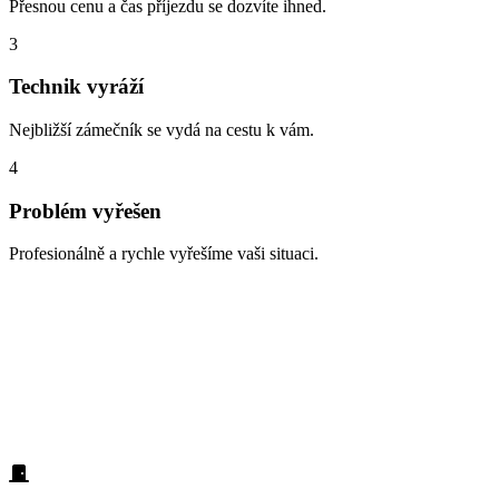
Přesnou cenu a čas příjezdu se dozvíte ihned.
3
Technik vyráží
Nejbližší zámečník se vydá na cestu k vám.
4
Problém vyřešen
Profesionálně a rychle vyřešíme vaši situaci.
Zabouchnuté dveře, ztracené klíče,
vloupání
Lokalita Praha-východ – nejčastěji se zde setkáváme s těmito
situacemi. Na všechny jsme připraveni a dokážeme je vyřešit rychle
a profesionálně: