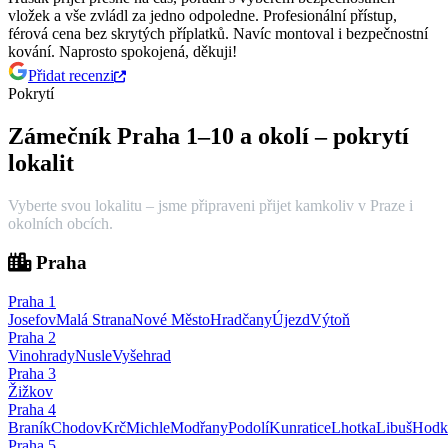
vložek a vše zvládl za jedno odpoledne.
Profesionální přístup,
férová cena bez skrytých příplatků. Navíc montoval i bezpečnostní
kování. Naprosto spokojená, děkuji!
Přidat recenzi
Pokrytí
Zámečník Praha 1–10 a okolí – pokrytí
lokalit
Vyberte svou lokalitu – jsme připraveni přijet kamkoliv v Praze i
okolních obcích.
Praha
Praha
1
Josefov
Malá Strana
Nové Město
Hradčany
Újezd
Výtoň
Praha
2
Vinohrady
Nusle
Vyšehrad
Praha
3
Žižkov
Praha
4
Braník
Chodov
Krč
Michle
Modřany
Podolí
Kunratice
Lhotka
Libuš
Hodk
Praha
5