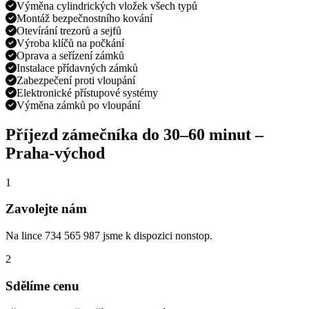
Výměna cylindrických vložek všech typů
Montáž bezpečnostního kování
Otevírání trezorů a sejfů
Výroba klíčů na počkání
Oprava a seřízení zámků
Instalace přídavných zámků
Zabezpečení proti vloupání
Elektronické přístupové systémy
Výměna zámků po vloupání
Příjezd zámečníka do
30–60 minut
–
Praha-východ
1
Zavolejte nám
Na lince 734 565 987 jsme k dispozici nonstop.
2
Sdělíme cenu