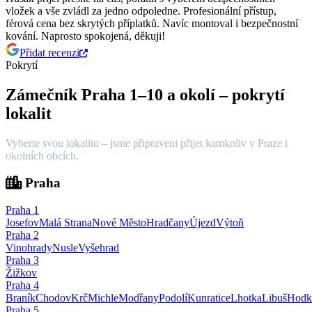
vložek a vše zvládl za jedno odpoledne.
Profesionální přístup,
férová cena bez skrytých příplatků. Navíc montoval i bezpečnostní
kování. Naprosto spokojená, děkuji!
Přidat recenzi
Pokrytí
Zámečník Praha 1–10 a okolí – pokrytí
lokalit
Vyberte svou lokalitu – jsme připraveni přijet kamkoliv v Praze i
okolních obcích.
Praha
Praha
1
Josefov
Malá Strana
Nové Město
Hradčany
Újezd
Výtoň
Praha
2
Vinohrady
Nusle
Vyšehrad
Praha
3
Žižkov
Praha
4
Braník
Chodov
Krč
Michle
Modřany
Podolí
Kunratice
Lhotka
Libuš
Hodk
Praha
5