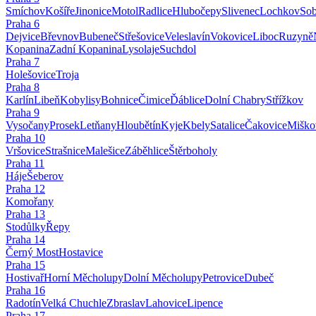
Smíchov
Košíře
Jinonice
Motol
Radlice
Hlubočepy
Slivenec
Lochkov
Sob
Praha
6
Dejvice
Břevnov
Bubeneč
Střešovice
Veleslavín
Vokovice
Liboc
Ruzyně
Kopanina
Zadní Kopanina
Lysolaje
Suchdol
Praha
7
Holešovice
Troja
Praha
8
Karlín
Libeň
Kobylisy
Bohnice
Čimice
Ďáblice
Dolní Chabry
Střížkov
Praha
9
Vysočany
Prosek
Letňany
Hloubětín
Kyje
Kbely
Satalice
Čakovice
Miško
Praha
10
Vršovice
Strašnice
Malešice
Záběhlice
Štěrboholy
Praha
11
Háje
Šeberov
Praha
12
Komořany
Praha
13
Stodůlky
Řepy
Praha
14
Černý Most
Hostavice
Praha
15
Hostivař
Horní Měcholupy
Dolní Měcholupy
Petrovice
Dubeč
Praha
16
Radotín
Velká Chuchle
Zbraslav
Lahovice
Lipence
Praha
17