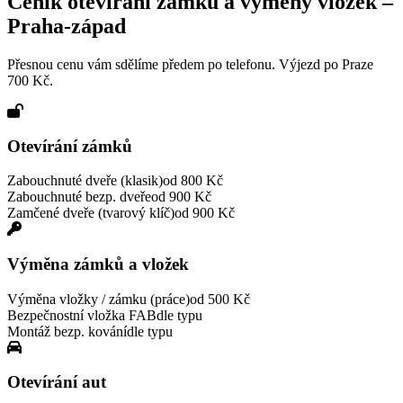
Ceník otevírání zámků a výměny vložek –
Praha-západ
Přesnou cenu vám sdělíme předem po telefonu. Výjezd po Praze
700 Kč.
Otevírání zámků
Zabouchnuté dveře (klasik)
od 800 Kč
Zabouchnuté bezp. dveře
od 900 Kč
Zamčené dveře (tvarový klíč)
od 900 Kč
Výměna zámků a vložek
Výměna vložky / zámku (práce)
od 500 Kč
Bezpečnostní vložka FAB
dle typu
Montáž bezp. kování
dle typu
Otevírání aut