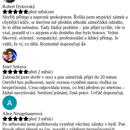
Robert Dykovský
před měsícem
Skvělý přístup a naprostá spokojenost. Řešila jsem atypický zámek a
chybějící klíče, se kterými mě předtím několik zámečníků odmítlo,
že to dělat nebudou.
Tady žádný problém – pán přijel rychle, vše si
vzal, poradil si i s atypem a do druhého dne bylo hotovo. Velmi
šikovný, ochotný, sympatický, profesionální a lidský přístup. Je
vidět, že ví, co dělá. Rozhodně doporučuji 👍
Josef Sekava
před 2 měsíci
Zabouchl jsem dveře v noci a pan zámečník přijel do 20 minut.
Otevřel bez poškození, navíc rovnou vyměnil starou vložku za
bezpečnostní.
Cena odpovídala tomu, co řekl předem po telefonu –
žádné navyšování. Seriózní jednání, čistá práce. Určitě doporučuji.
Alice Neugebauerová
před 3 měsíci
Po stěhování jsem potřebovala vyměnit všechny zámky v bytě. Pan
Husak přijel přesně na čas, poradil s výběrem bezpečnostních