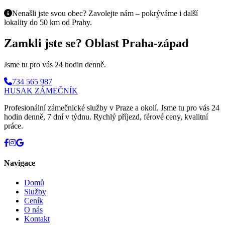
Nenašli jste svou obec? Zavolejte nám – pokrýváme i další
lokality do 50 km od Prahy.
Zamkli jste se? Oblast Praha-západ
Jsme tu pro vás 24 hodin denně.
734 565 987
HUSAK
ZÁMEČNÍK
Profesionální zámečnické služby v Praze a okolí. Jsme tu pro vás 24
hodin denně, 7 dní v týdnu. Rychlý příjezd, férové ceny, kvalitní
práce.
Navigace
Domů
Služby
Ceník
O nás
Kontakt