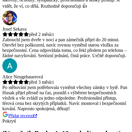
vidět, že ví, co dělá. Rozhodně doporučuji 👍
Josef Sekava
před 2 měsíci
Zabouchl jsem dveře v noci a pan zámečník přijel do 20 minut.
Otevřel bez poškození, navíc rovnou vyměnil starou vložku za
bezpečnostní.
Cena odpovídala tomu, co řekl předem po telefonu –
žádné navyšování. Seriózní jednání, čistá práce. Určitě doporučuji.
Alice Neugebauerová
před 3 měsíci
Po stěhování jsem potřebovala vyměnit všechny zámky v bytě. Pan
Husak přijel přesně na čas, poradil s výběrem bezpečnostních
vložek a vše zvládl za jedno odpoledne.
Profesionální přístup,
férová cena bez skrytých příplatků. Navíc montoval i bezpečnostní
kování. Naprosto spokojená, děkuji!
Přidat recenzi
Pokrytí