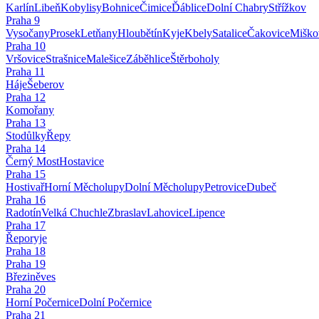
Karlín
Libeň
Kobylisy
Bohnice
Čimice
Ďáblice
Dolní Chabry
Střížkov
Praha
9
Vysočany
Prosek
Letňany
Hloubětín
Kyje
Kbely
Satalice
Čakovice
Miško
Praha
10
Vršovice
Strašnice
Malešice
Záběhlice
Štěrboholy
Praha
11
Háje
Šeberov
Praha
12
Komořany
Praha
13
Stodůlky
Řepy
Praha
14
Černý Most
Hostavice
Praha
15
Hostivař
Horní Měcholupy
Dolní Měcholupy
Petrovice
Dubeč
Praha
16
Radotín
Velká Chuchle
Zbraslav
Lahovice
Lipence
Praha
17
Řeporyje
Praha
18
Praha
19
Březiněves
Praha
20
Horní Počernice
Dolní Počernice
Praha
21