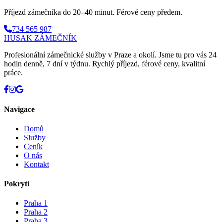
Příjezd zámečníka do
20–40 minut
. Férové ceny předem.
734 565 987
HUSAK
ZÁMEČNÍK
Profesionální zámečnické služby v Praze a okolí. Jsme tu pro vás 24
hodin denně, 7 dní v týdnu. Rychlý příjezd, férové ceny, kvalitní
práce.
Navigace
Domů
Služby
Ceník
O nás
Kontakt
Pokrytí
Praha 1
Praha 2
Praha 3