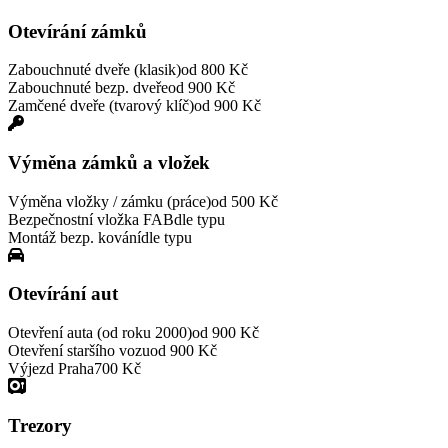
Otevírání zámků
Zabouchnuté dveře (klasik)
od 800 Kč
Zabouchnuté bezp. dveře
od 900 Kč
Zamčené dveře (tvarový klíč)
od 900 Kč
Výměna zámků a vložek
Výměna vložky / zámku (práce)
od 500 Kč
Bezpečnostní vložka FAB
dle typu
Montáž bezp. kování
dle typu
Otevírání aut
Otevření auta (od roku 2000)
od 900 Kč
Otevření staršího vozu
od 900 Kč
Výjezd Praha
700 Kč
Trezory