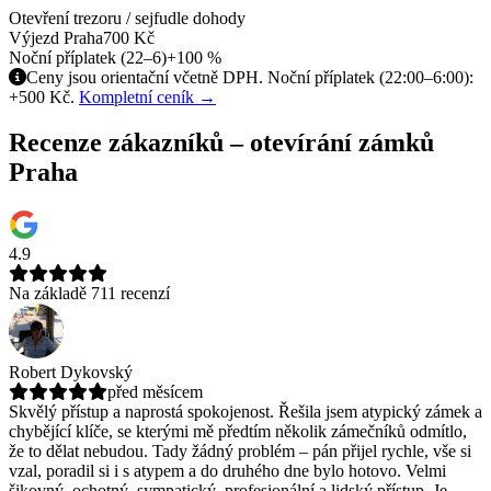
Otevření trezoru / sejfu
dle dohody
Výjezd Praha
700 Kč
Noční příplatek (22–6)
+100 %
Ceny jsou orientační včetně DPH. Noční příplatek (22:00–6:00):
+500 Kč.
Kompletní ceník →
Recenze zákazníků – otevírání zámků
Praha
4.9
Na základě 711 recenzí
Robert Dykovský
před měsícem
Skvělý přístup a naprostá spokojenost. Řešila jsem atypický zámek a
chybějící klíče, se kterými mě předtím několik zámečníků odmítlo,
že to dělat nebudou.
Tady žádný problém – pán přijel rychle, vše si
vzal, poradil si i s atypem a do druhého dne bylo hotovo. Velmi
šikovný, ochotný, sympatický, profesionální a lidský přístup. Je