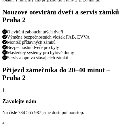
Nouzové otevírání dveří a servis zámků –
Praha
2
Otevírání zabouchnutých dveří
Výměna bezpečnostních vložek FAB, EVVA
Montáž přídavných zámků
Bezpečnostní dveře pro byty
Masterkey systémy pro bytové domy
Servis a oprava stávajících zámků
Příjezd zámečníka do
20–40 minut
–
Praha
2
1
Zavolejte nám
Na čísle 734 565 987 jsme dostupní nonstop.
2