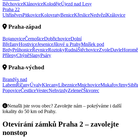
Běchovice
Klánovice
Koloděje
Újezd nad Lesy
Praha
22
Uhříněves
Pitkovice
Kolovraty
Benice
Křeslice
Nedvězí
Královice
Praha-západ
Bojanovice
Černošice
Dobřichovice
Dolní
Břežany
Hostivice
Jesenice
Jílové u Prahy
Mníšek pod
Brdy
Průhonice
Řevnice
Roztoky
Rudná
Štěchovice
Zvole
Davle
Horomě
Přílepy
Chýně
Slapy
Psáry
Praha-východ
Brandýs nad
Labem
Říčany
Úvaly
Klecany
Líbeznice
Mnichovice
Mukařov
Jirny
Sibři
Popovice
Čestlice
Vestec
Nehvizdy
Zeleneč
Škvorec
Nenašli jste svou obec? Zavolejte nám – pokrýváme i další
lokality do 50 km od Prahy.
Otevírání zámků Praha
2
– zavolejte
nonstop