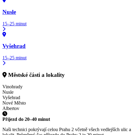
Nusle
15–25 minut
Vyšehrad
15–25 minut
Městské části a lokality
Vinohrady
Nusle
Vyšehrad
Nové Město
Albertov
Příjezd do
20–40 minut
Naši technici pokrývají celou Prahu 2 včetně všech vedlejších ulic a
lokalit. Průměrný čas příjezdu do Prahy 2 je 20 minut.