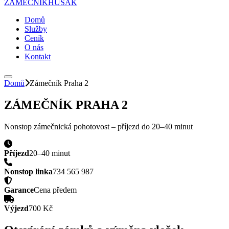
ZÁMEČNÍK
HUSAK
Domů
Služby
Ceník
O nás
Kontakt
Domů
Zámečník Praha 2
ZÁMEČNÍK PRAHA 2
Nonstop zámečnická pohotovost – příjezd do
20–40 minut
Příjezd
20–40 minut
Nonstop linka
734 565 987
Garance
Cena předem
Výjezd
700 Kč