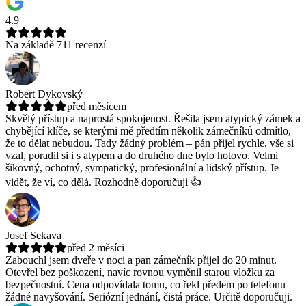
4.9
Na základě 711 recenzí
Robert Dykovský
před měsícem
Skvělý přístup a naprostá spokojenost. Řešila jsem atypický zámek a
chybějící klíče, se kterými mě předtím několik zámečníků odmítlo,
že to dělat nebudou.
Tady žádný problém – pán přijel rychle, vše si
vzal, poradil si i s atypem a do druhého dne bylo hotovo. Velmi
šikovný, ochotný, sympatický, profesionální a lidský přístup. Je
vidět, že ví, co dělá. Rozhodně doporučuji 👍
Josef Sekava
před 2 měsíci
Zabouchl jsem dveře v noci a pan zámečník přijel do 20 minut.
Otevřel bez poškození, navíc rovnou vyměnil starou vložku za
bezpečnostní.
Cena odpovídala tomu, co řekl předem po telefonu –
žádné navyšování. Seriózní jednání, čistá práce. Určitě doporučuji.