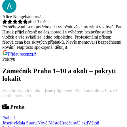
Alice Neugebauerová
před 3 měsíci
Po stěhování jsem potřebovala vyměnit všechny zámky v bytě. Pan
Husak přijel přesně na čas, poradil s výběrem bezpečnostních
vložek a vše zvládl za jedno odpoledne.
Profesionální přístup,
férová cena bez skrytých příplatků. Navíc montoval i bezpečnostní
kování. Naprosto spokojená, děkuji!
Přidat recenzi
Pokrytí
Zámečník Praha 1–10 a okolí – pokrytí
lokalit
Vyberte svou lokalitu – jsme připraveni přijet kamkoliv v Praze i
okolních obcích.
Praha
Praha
1
Josefov
Malá Strana
Nové Město
Hradčany
Újezd
Výtoň