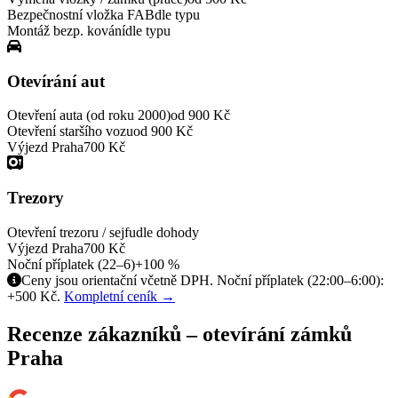
Bezpečnostní vložka FAB
dle typu
Montáž bezp. kování
dle typu
Otevírání aut
Otevření auta (od roku 2000)
od 900 Kč
Otevření staršího vozu
od 900 Kč
Výjezd Praha
700 Kč
Trezory
Otevření trezoru / sejfu
dle dohody
Výjezd Praha
700 Kč
Noční příplatek (22–6)
+100 %
Ceny jsou orientační včetně DPH. Noční příplatek (22:00–6:00):
+500 Kč.
Kompletní ceník →
Recenze zákazníků – otevírání zámků
Praha