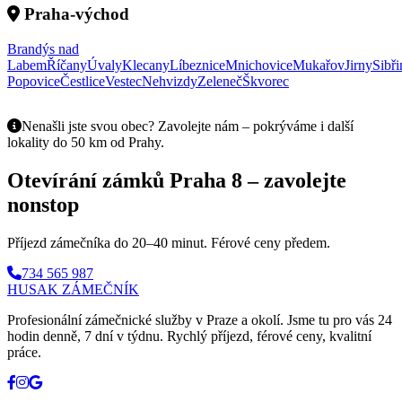
Praha-východ
Brandýs nad
Labem
Říčany
Úvaly
Klecany
Líbeznice
Mnichovice
Mukařov
Jirny
Sibři
Popovice
Čestlice
Vestec
Nehvizdy
Zeleneč
Škvorec
Nenašli jste svou obec? Zavolejte nám – pokrýváme i další
lokality do 50 km od Prahy.
Otevírání zámků Praha
8
– zavolejte
nonstop
Příjezd zámečníka do
20–40 minut
. Férové ceny předem.
734 565 987
HUSAK
ZÁMEČNÍK
Profesionální zámečnické služby v Praze a okolí. Jsme tu pro vás 24
hodin denně, 7 dní v týdnu. Rychlý příjezd, férové ceny, kvalitní
práce.