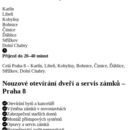
Karlín
Libeň
Kobylisy
Bohnice
Čimice
Ďáblice
Střížkov
Dolní Chabry
Příjezd do
20–40 minut
Celá Praha 8 – Karlín, Libeň, Kobylisy, Bohnice, Čimice, Ďáblice,
Střížkov, Dolní Chabry.
Nouzové otevírání dveří a servis zámků –
Praha
8
Otevírání bytů a kanceláří
Výměna zámků v novostavbách
Zabezpečení starších domů
Montáž přístupových systémů
Opravy a servis zámků
Bezpečnostní audit nemovitosti