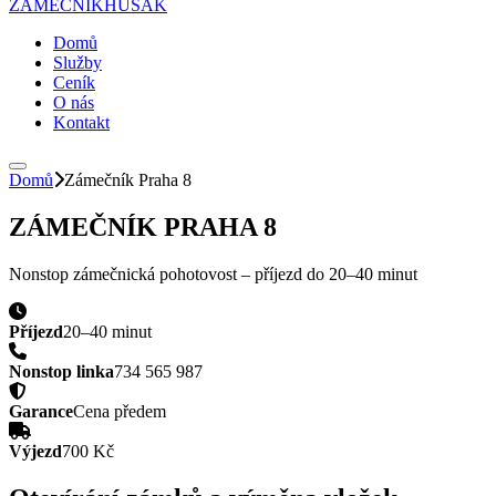
ZÁMEČNÍK
HUSAK
Domů
Služby
Ceník
O nás
Kontakt
Domů
Zámečník Praha 8
ZÁMEČNÍK PRAHA 8
Nonstop zámečnická pohotovost – příjezd do
20–40 minut
Příjezd
20–40 minut
Nonstop linka
734 565 987
Garance
Cena předem
Výjezd
700 Kč