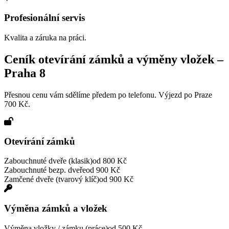
Profesionální servis
Kvalita a záruka na práci.
Ceník otevírání zámků a výměny vložek –
Praha
8
Přesnou cenu vám sdělíme předem po telefonu. Výjezd po Praze
700 Kč.
Otevírání zámků
Zabouchnuté dveře (klasik)
od 800 Kč
Zabouchnuté bezp. dveře
od 900 Kč
Zamčené dveře (tvarový klíč)
od 900 Kč
Výměna zámků a vložek
Výměna vložky / zámku (práce)
od 500 Kč