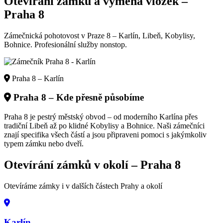
Otevírání zámků a výměna vložek –
Praha
8
Zámečnická pohotovost v Praze 8 – Karlín, Libeň, Kobylisy,
Bohnice. Profesionální služby nonstop.
Praha 8 – Karlín
Praha 8
– Kde přesně působíme
Praha 8 je pestrý městský obvod – od moderního Karlína přes
tradiční Libeň až po klidné Kobylisy a Bohnice. Naši zámečníci
znají specifika všech částí a jsou připraveni pomoci s jakýmkoliv
typem zámku nebo dveří.
Otevírání zámků v okolí –
Praha 8
Otevíráme zámky i v dalších částech Prahy a okolí
Karlín