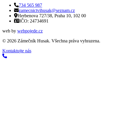
734 565 987
zamecnictvihusak@seznam.cz
Herbenova 727/38, Praha 10, 102 00
IČO: 24734691
web by
webpojede.cz
©
2026
Zámečník Husak. Všechna práva vyhrazena.
Kontaktujte nás