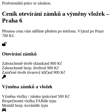
Profesionální práce se zárukou.
Ceník otevírání zámků a výměny vložek –
Praha
6
Přesnou cenu vám sdělíme předem po telefonu. Výjezd po Praze
700 Kč.
Otevírání zámků
Zabouchnuté dveře (klasik)
od 800 Kč
Zabouchnuté bezp. dveře
od 900 Kč
Zamčené dveře (tvarový klíč)
od 900 Kč
Výměna zámků a vložek
Výměna vložky / zámku (práce)
od 500 Kč
Bezpečnostní vložka FAB
dle typu
Montáž bezp. kování
dle typu