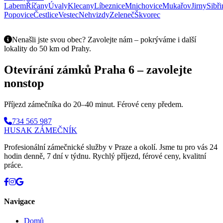
Labem
Říčany
Úvaly
Klecany
Líbeznice
Mnichovice
Mukařov
Jirny
Sibři
Popovice
Čestlice
Vestec
Nehvizdy
Zeleneč
Škvorec
Nenašli jste svou obec? Zavolejte nám – pokrýváme i další
lokality do 50 km od Prahy.
Otevírání zámků Praha
6
– zavolejte
nonstop
Příjezd zámečníka do
20–40 minut
. Férové ceny předem.
734 565 987
HUSAK
ZÁMEČNÍK
Profesionální zámečnické služby v Praze a okolí. Jsme tu pro vás 24
hodin denně, 7 dní v týdnu. Rychlý příjezd, férové ceny, kvalitní
práce.
Navigace
Domů