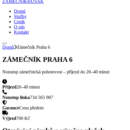
ZÁMEČNÍK
HUSAK
Domů
Služby
Ceník
O nás
Kontakt
Domů
Zámečník Praha 6
ZÁMEČNÍK PRAHA 6
Nonstop zámečnická pohotovost – příjezd do
20–40 minut
Příjezd
20–40 minut
Nonstop linka
734 565 987
Garance
Cena předem
Výjezd
700 Kč