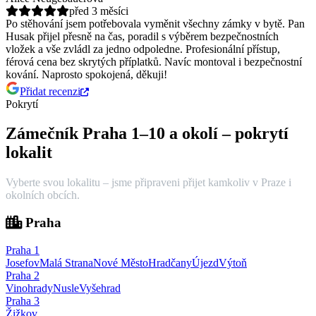
před 3 měsíci
Po stěhování jsem potřebovala vyměnit všechny zámky v bytě. Pan
Husak přijel přesně na čas, poradil s výběrem bezpečnostních
vložek a vše zvládl za jedno odpoledne.
Profesionální přístup,
férová cena bez skrytých příplatků. Navíc montoval i bezpečnostní
kování. Naprosto spokojená, děkuji!
Přidat recenzi
Pokrytí
Zámečník Praha 1–10 a okolí – pokrytí
lokalit
Vyberte svou lokalitu – jsme připraveni přijet kamkoliv v Praze i
okolních obcích.
Praha
Praha
1
Josefov
Malá Strana
Nové Město
Hradčany
Újezd
Výtoň
Praha
2
Vinohrady
Nusle
Vyšehrad
Praha
3
Žižkov