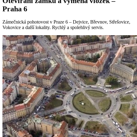
Otevírání zámků a výměna vložek –
Praha
6
Zámečnická pohotovost v Praze 6 – Dejvice, Břevnov, Střešovice,
Vokovice a další lokality. Rychlý a spolehlivý servis.