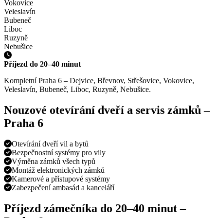
Vokovice
Veleslavín
Bubeneč
Liboc
Ruzyně
Nebušice
Příjezd do
20–40 minut
Kompletní Praha 6 – Dejvice, Břevnov, Střešovice, Vokovice,
Veleslavín, Bubeneč, Liboc, Ruzyně, Nebušice.
Nouzové otevírání dveří a servis zámků –
Praha
6
Otevírání dveří vil a bytů
Bezpečnostní systémy pro vily
Výměna zámků všech typů
Montáž elektronických zámků
Kamerové a přístupové systémy
Zabezpečení ambasád a kanceláří
Příjezd zámečníka do
20–40 minut
–