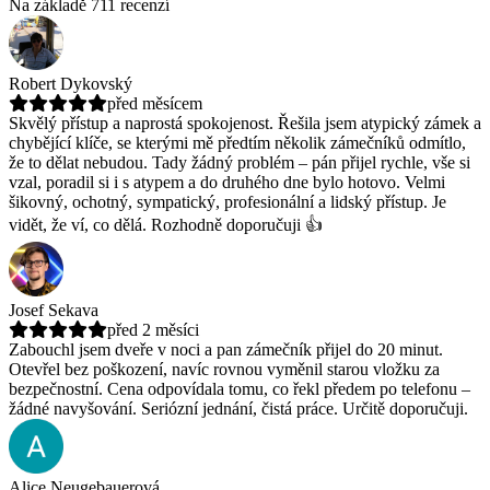
Na základě 711 recenzí
Robert Dykovský
před měsícem
Skvělý přístup a naprostá spokojenost. Řešila jsem atypický zámek a
chybějící klíče, se kterými mě předtím několik zámečníků odmítlo,
že to dělat nebudou.
Tady žádný problém – pán přijel rychle, vše si
vzal, poradil si i s atypem a do druhého dne bylo hotovo. Velmi
šikovný, ochotný, sympatický, profesionální a lidský přístup. Je
vidět, že ví, co dělá. Rozhodně doporučuji 👍
Josef Sekava
před 2 měsíci
Zabouchl jsem dveře v noci a pan zámečník přijel do 20 minut.
Otevřel bez poškození, navíc rovnou vyměnil starou vložku za
bezpečnostní.
Cena odpovídala tomu, co řekl předem po telefonu –
žádné navyšování. Seriózní jednání, čistá práce. Určitě doporučuji.
Alice Neugebauerová