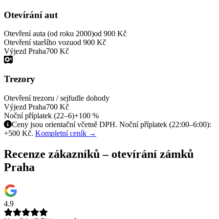
Otevírání aut
Otevření auta (od roku 2000)
od 900 Kč
Otevření staršího vozu
od 900 Kč
Výjezd Praha
700 Kč
Trezory
Otevření trezoru / sejfu
dle dohody
Výjezd Praha
700 Kč
Noční příplatek (22–6)
+100 %
Ceny jsou orientační včetně DPH. Noční příplatek (22:00–6:00):
+500 Kč.
Kompletní ceník →
Recenze zákazníků – otevírání zámků
Praha
4.9