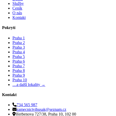
Služby
Ceník
O nás
Kontakt
Pokrytí
Praha 1
Praha 2
Praha 3
Praha 4
Praha 5
Praha 6
Praha 7
Praha 8
Praha 9
Praha 10
…a další lokality →
Kontakt
734 565 987
zamecnictvihusak@seznam.cz
Herbenova 727/38, Praha 10, 102 00